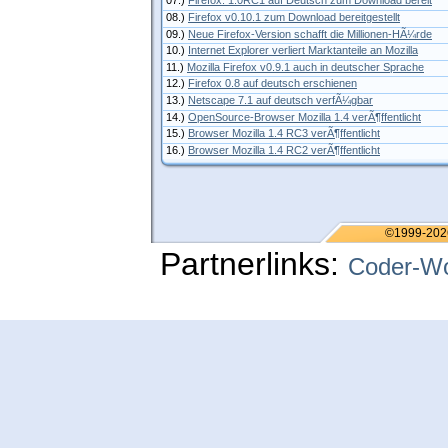
07.)
Firefox: 1.0RC1 auf Deutsch zum Download bereit
08.)
Firefox v0.10.1 zum Download bereitgestellt
09.)
Neue Firefox-Version schafft die Millionen-HÃ¼rde
10.)
Internet Explorer verliert Marktanteile an Mozilla
11.)
Mozilla Firefox v0.9.1 auch in deutscher Sprache
12.)
Firefox 0.8 auf deutsch erschienen
13.)
Netscape 7.1 auf deutsch verfÃ¼gbar
14.)
OpenSource-Browser Mozilla 1.4 verÃ¶ffentlicht
15.)
Browser Mozilla 1.4 RC3 verÃ¶ffentlicht
16.)
Browser Mozilla 1.4 RC2 verÃ¶ffentlicht
©1999-202
Partnerlinks:
Coder-Wo