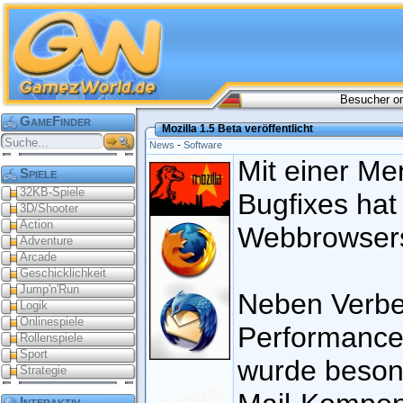
Besucher on
GameFinder
Mozilla 1.5 Beta veröffentlicht
News
-
Software
Mit einer M
Spiele
32KB-Spiele
Bugfixes hat
3D/Shooter
Action
Webbrowsers 
Adventure
Arcade
Geschicklichkeit
Jump'n'Run
Neben Verbe
Logik
Onlinespiele
Performance-
Rollenspiele
Sport
wurde beson
Strategie
Interaktiv