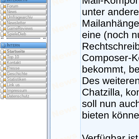
Mail-Kompone
Forum
unter andere
News
Umfragearchiv
Mailanhänge
Newsletter
GameReviews
eine (noch n
SpieleDieb
Rechtschreib
Intern
Startseite
Composer-Ko
Top 10
Kontakt
bekommt, bes
Presse
Geschichte
Des weiteren
Statistiken
Link us
Chatzilla, ko
Impressum
Datenschutz
soll nun auc
bieten könne
Verfügbar ist