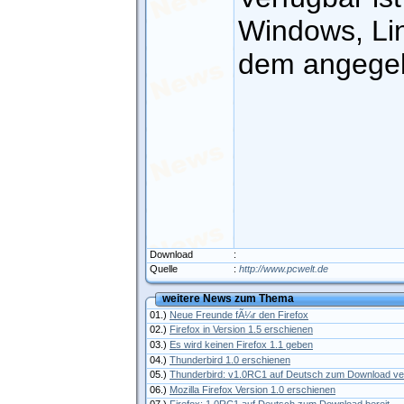
Windows, Li
dem angegeb
Download
:
Quelle
:
http://www.pcwelt.de
weitere News zum Thema
01.)
Neue Freunde fÃ¼r den Firefox
02.)
Firefox in Version 1.5 erschienen
03.)
Es wird keinen Firefox 1.1 geben
04.)
Thunderbird 1.0 erschienen
05.)
Thunderbird: v1.0RC1 auf Deutsch zum Download v
06.)
Mozilla Firefox Version 1.0 erschienen