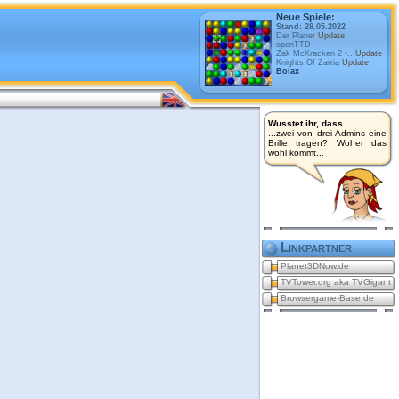
Neue Spiele:
Stand: 28.05.2022
Der Planer
Update
openTTD
Zak McKracken 2 -..
Update
Knights Of Zarria
Update
Bolax
Wusstet ihr, dass...
...zwei von drei Admins eine
Brille tragen? Woher das
wohl kommt...
Linkpartner
Planet3DNow.de
TVTower.org aka TVGigant
Browsergame-Base.de