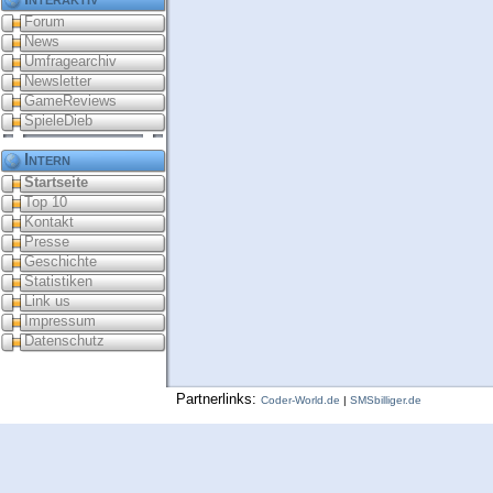
Forum
News
Umfragearchiv
Newsletter
GameReviews
SpieleDieb
Intern
Startseite
Top 10
Kontakt
Presse
Geschichte
Statistiken
Link us
Impressum
Datenschutz
Partnerlinks:
Coder-World.de
|
SMSbilliger.de