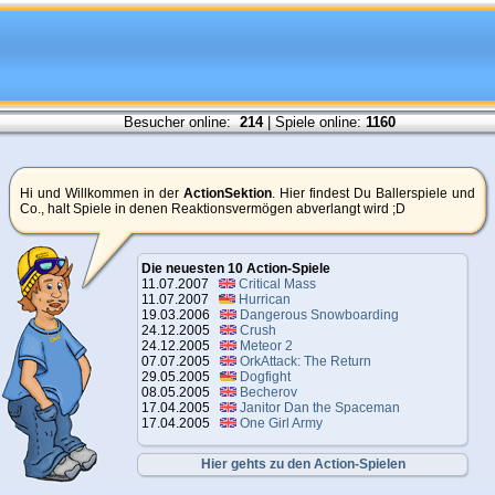
Besucher online:
214
| Spiele online:
1160
Hi und Willkommen in der
ActionSektion
. Hier findest Du Ballerspiele und
Co., halt Spiele in denen Reaktionsvermögen abverlangt wird ;D
Die neuesten 10 Action-Spiele
11.07.2007
Critical Mass
11.07.2007
Hurrican
19.03.2006
Dangerous Snowboarding
24.12.2005
Crush
24.12.2005
Meteor 2
07.07.2005
OrkAttack: The Return
29.05.2005
Dogfight
08.05.2005
Becherov
17.04.2005
Janitor Dan the Spaceman
17.04.2005
One Girl Army
Hier gehts zu den Action-Spielen