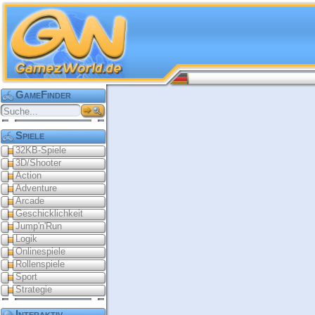
GameFinder
Spiele
32KB-Spiele
3D/Shooter
Action
Adventure
Arcade
Geschicklichkeit
Jump'n'Run
Logik
Onlinespiele
Rollenspiele
Sport
Strategie
Interaktiv