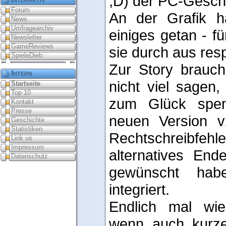
;D) der PC-Gesch
Forum
An der Grafik h
News
Umfragearchiv
einiges getan - fü
Newsletter
GameReviews
sie durch aus res
SpieleDieb
Zur Story brauch
Intern
nicht viel sagen,
Startseite
Top 10
zum Glück spen
Kontakt
Presse
neuen Version v
Geschichte
Statistiken
Rechtschreibfehl
Link us
Impressum
alternatives End
Datenschutz
gewünscht hab
integriert.
Endlich mal wie
wenn auch kurze