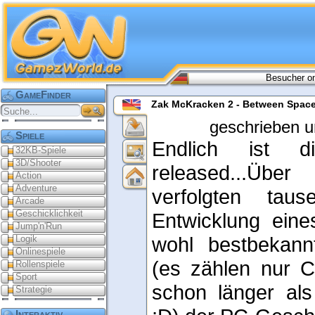
Besucher on
GameFinder
Zak McKracken 2 - Between Spac
geschrieben u
Spiele
Endlich ist di
32KB-Spiele
3D/Shooter
released...Übe
Action
Adventure
verfolgten tau
Arcade
Geschicklichkeit
Entwicklung eine
Jump'n'Run
wohl bestbekann
Logik
Onlinespiele
(es zählen nur C
Rollenspiele
Sport
schon länger al
Strategie
Interaktiv