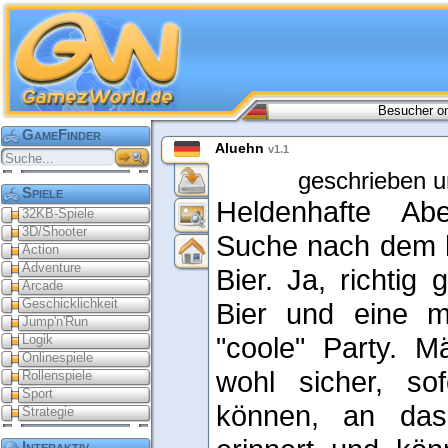
Besucher on
GameFinder
Aluehn
v1.1
geschrieben u
Spiele
Heldenhafte Ab
32KB-Spiele
3D/Shooter
Suche nach dem h
Action
Adventure
Bier. Ja, richtig
Arcade
Geschicklichkeit
Bier und eine m
Jump'n'Run
"coole" Party. 
Logik
Onlinespiele
wohl sicher, so
Rollenspiele
Sport
können, an das 
Strategie
Interaktiv