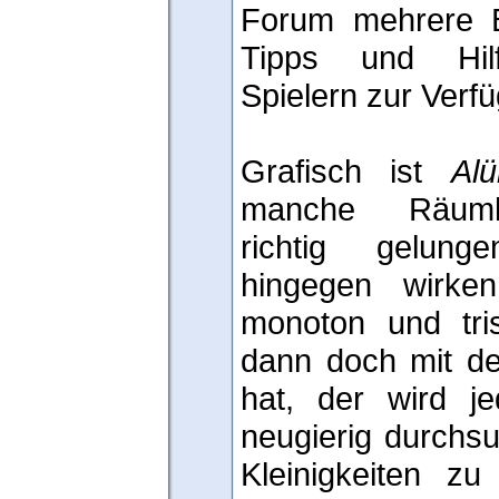
Forum mehrere B
Tipps und Hilf
Spielern zur Verf
Grafisch ist
Al
manche Räumli
richtig gelun
hingegen wirke
monoton und tri
dann doch mit de
hat, der wird 
neugierig durchs
Kleinigkeiten z