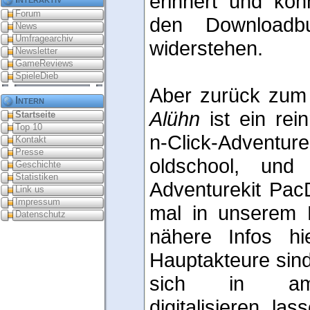
erinnert und kön
Forum
den Downloadbu
News
Umfragearchiv
widerstehen.
Newsletter
GameReviews
SpieleDieb
Aber zurück zum e
Intern
Alühn
ist ein rei
Startseite
Top 10
n-Click-Adven
Kontakt
Presse
oldschool, un
Geschichte
Statistiken
Adventurekit Pac
Link us
Impressum
mal in unserem 
Datenschutz
nähere Infos hie
Hauptakteure sind 
sich in am
digitalisieren l