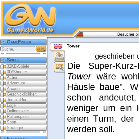
Besucher on
GameFinder
Tower
geschrieben 
Spiele
Die Super-Kurz-
32KB-Spiele
3D/Shooter
Tower
wäre wohl
Action
Adventure
Häusle baue". W
Arcade
Geschicklichkeit
schon andeutet,
Jump'n'Run
weniger um ein 
Logik
Onlinespiele
einen Turm, der 
Rollenspiele
Sport
werden soll.
Strategie
Interaktiv