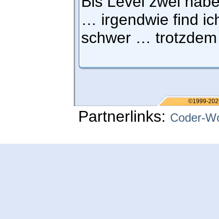
Bis Level zwei habe
… irgendwie find ic
schwer … trotzdem 
©1999-202
Partnerlinks:
Coder-Wo