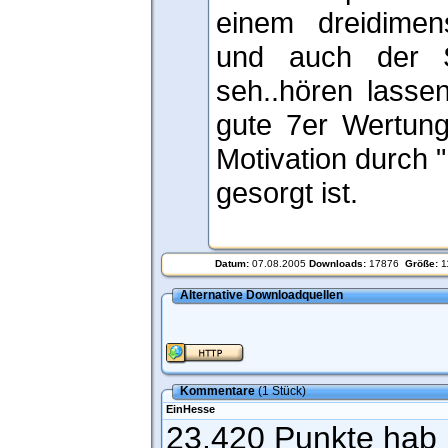
einem dreidime
und auch der 
seh..hören lasse
gute 7er Wertung 
Motivation durch "
gesorgt ist.
Datum:
07.08.2005
Downloads:
17876
Größe:
1
Alternative Downloadquellen
Kommentare
(1 Stück)
EinHesse
23.420 Punkte hab ic