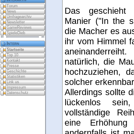
Forum
Das geschieht i
News
Umfragearchiv
Manier ("In the sp
Newsletter
GameReviews
die Macher es aus
SpieleDieb
ihr vom Himmel fa
Intern
aneinanderreiht.
Startseite
Top 10
natürlich, die M
Kontakt
Presse
hochzuziehen, d
Geschichte
Statistiken
solcher erkennbar
Link us
Impressum
Allerdings sollte 
Datenschutz
lückenlos sei
vollständige Re
eine Erhöhung 
andernfalls ist m