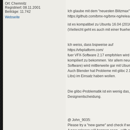
Ort: Chemnitz
Registriert: 08.11.2001
Ich glaube mit dem "neuesten Blitzmax" 
Beiträge: 11.742
https://github.com/bmx-ng/bmx-ng/relea
Webseite
ist es kompatibel zu Ubuntu 16.04 (2016 
(Vielleicht geht es auch mit einer frueh
Ich weiss, dass bspweise auf
https://vfxplatform.com/
fuer VFX-Software 2.17 empfohlen wird 
kompiliert zu bekommen. Vor allem neu
Software) wird mittlerweile gar mit Ubu
Auch Blender hat Probleme mit glibc 2.
Libs) im Einsatz haben wollen.
Die glibc-Problematik ist ein wenig das
Designentscheidung.
@ John_9035:
Please try a "new game" and check if wor