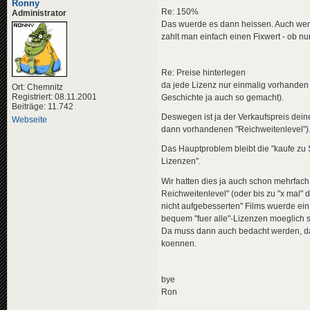
Ronny
Re: 150%
Administrator
Das wuerde es dann heissen. Auch wen
zahlt man einfach einen Fixwert - ob nu
Re: Preise hinterlegen
da jede Lizenz nur einmalig vorhanden i
Ort: Chemnitz
Registriert: 08.11.2001
Geschichte ja auch so gemacht).
Beiträge: 11.742
Deswegen ist ja der Verkaufspreis dei
Webseite
dann vorhandenen "Reichweitenlevel")
Das Hauptproblem bleibt die "kaufe zu 
Lizenzen".
Wir hatten dies ja auch schon mehrfach 
Reichweitenlevel" (oder bis zu "x mal" 
nicht aufgebesserten" Films wuerde ei
bequem "fuer alle"-Lizenzen moeglich s
Da muss dann auch bedacht werden, das
koennen.
bye
Ron