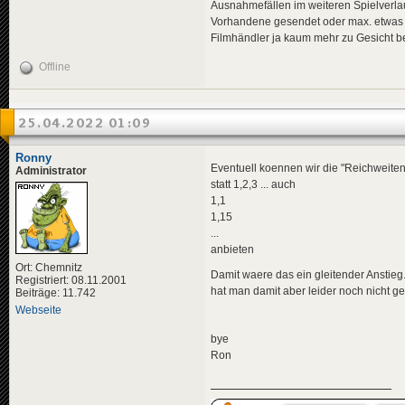
Ausnahmefällen im weiteren Spielverla
Vorhandene gesendet oder max. etwas 
Filmhändler ja kaum mehr zu Gesicht 
Offline
25.04.2022 01:09
Ronny
Eventuell koennen wir die "Reichweiten
Administrator
statt 1,2,3 ... auch
1,1
1,15
...
anbieten
Ort: Chemnitz
Damit waere das ein gleitender Anstieg.
Registriert: 08.11.2001
hat man damit aber leider noch nicht ge
Beiträge: 11.742
Webseite
bye
Ron