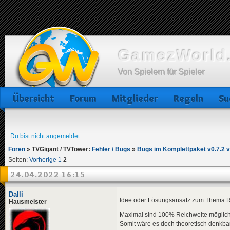
GamezWorld.
Von Spielern für Spieler
Übersicht
Forum
Mitglieder
Regeln
Su
Du bist nicht angemeldet.
Foren
»
TVGigant / TVTower:
Fehler / Bugs
»
Bugs im Komplettpaket v0.7.2 
Seiten:
Vorherige
1
2
24.04.2022 16:15
Dalli
Idee oder Lösungsansatz zum Thema Rei
Hausmeister
Maximal sind 100% Reichweite möglich
Somit wäre es doch theoretisch denkbar