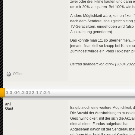
zwei oder drei Filme kaufen und dann e
um mir 20% zu sparen. Bei 100% wie be
Andere Möglichkeit wäre, keinen fixen 
nach dem Senderausbau gleichbleibt) pl
TV-Gerät sitzen, eingehoben wird (als
Ausstrahlung generieren).
Das könnte man 1:1 so übernehmen... ic
jemand finanziell so knapp bei Kasse se
Zumindest würde ein Preis Fixkosten p
Beitrag geändert von dirkw (30.04.2022
Offline
30.04.2022 17:24
ani
Es gibt noch eine weitere Möglichkeit
Gast
Die Anzahl der Ausstrahlungen muss ein
Geschwindigkeit, mit der sich die Aktua
einmal einen Fundus aufgebaut hat.
Abgesehen davon ist der Senderausbau i
erhöhen (das betrifft sowohl Kaufpreis 