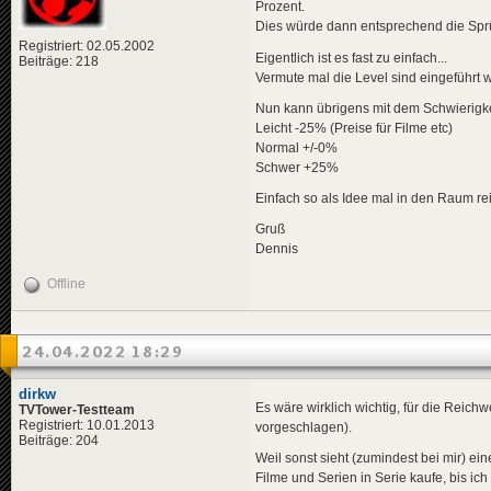
Prozent.
Dies würde dann entsprechend die Spr
Registriert: 02.05.2002
Eigentlich ist es fast zu einfach...
Beiträge: 218
Vermute mal die Level sind eingeführt w
Nun kann übrigens mit dem Schwierigke
Leicht -25% (Preise für Filme etc)
Normal +/-0%
Schwer +25%
Einfach so als Idee mal in den Raum re
Gruß
Dennis
Offline
24.04.2022 18:29
dirkw
Es wäre wirklich wichtig, für die Reich
TVTower-Testteam
Registriert: 10.01.2013
vorgeschlagen).
Beiträge: 204
Weil sonst sieht (zumindest bei mir) e
Filme und Serien in Serie kaufe, bis ic