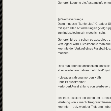
Generell koennte die Ausbaustufe eines
@ Werbevertraege
Dazu muesste "Bunte Liga"-Createur Sj
mit speziellen Anforderungen (Zielgruppe
zumindest technisch moeglich sein.
Generell ist es ja schon so ausgelegt,
verfuegbar wird. Dies koennte man auch 
koennte der Verkauf eines Fussball-Li
machen.
Dies nun aber so umzusetzen, dass sie _
aber wieder ein Batzen mehr Text/Symbo
- Liveausstrahlung morgen x Uhr
- nur 1x ausstrahlbar
- erfordert Ausstrahlung von Werbevertr
- ...
Ich finde, es steht ein wenig der "Einf
Werbung von X macht Programmlizenzen
koennten - trotz weniger Tiefgang - eb