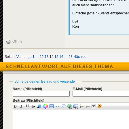
auch mehr "hausbezogen".
Einfache ja/nein-Events entsprechen
Bye
Ron
Offline
Seiten:
Vorherige
1
…
12
13
14
15
16
…
23
Nächste
SCHNELLANTWORT AUF DIESES THEMA
Schreibe deinen Beitrag und versende ihn
Name
(Pflichtfeld)
E-Mail
(Pflichtfeld)
Beitrag
(Pflichtfeld)