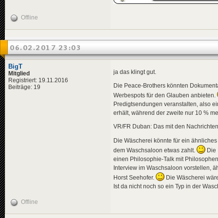
Offline
06.02.2017 23:03
BigT
ja das klingt gut.
Mitglied
Registriert: 19.11.2016
Die Peace-Brothers könnten Dokumenta
Beiträge: 19
Werbespots für den Glauben anbieten.
Predigtsendungen veranstalten, also ei
erhält, während der zweite nur 10 % meh
VR/FR Duban: Das mit den Nachrichten
Die Wäscherei könnte für ein ähnliche
dem Waschsaloon etwas zahlt.
Die 
einen Philosophie-Talk mit Philosophe
Interview im Waschsaloon vorstellen, ä
Horst Seehofer.
Die Wäscherei wäre 
Ist da nicht noch so ein Typ in der 
Offline