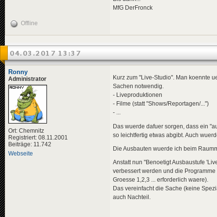
MfG DerFronck
Offline
04.03.2017 13:37
Ronny
Kurz zum "Live-Studio". Man koennte u
Administrator
Sachen notwendig.
- Liveproduktionen
- Filme (statt "Shows/Reportagen/...")
- ...
Das wuerde dafuer sorgen, dass ein "aus
Ort: Chemnitz
so leichtfertig etwas abgibt. Auch wuer
Registriert: 08.11.2001
Beiträge: 11.742
Die Ausbauten wuerde ich beim Raumma
Webseite
Anstatt nun "Benoetigt Ausbaustufe 'Li
verbessert werden und die Programme e
Groesse 1,2,3 ... erforderlich waere).
Das vereinfacht die Sache (keine Spezia
auch Nachteil.