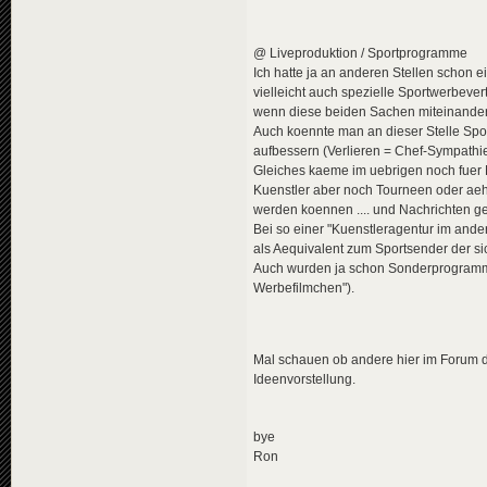
@ Liveproduktion / Sportprogramme
Ich hatte ja an anderen Stellen schon e
vielleicht auch spezielle Sportwerbevert
wenn diese beiden Sachen miteinander 
Auch koennte man an dieser Stelle Spo
aufbessern (Verlieren = Chef-Sympathie
Gleiches kaeme im uebrigen noch fuer M
Kuenstler aber noch Tourneen oder aehn
werden koennen .... und Nachrichten ge
Bei so einer "Kuenstleragentur im ande
als Aequivalent zum Sportsender der 
Auch wurden ja schon Sonderprogramm
Werbefilmchen").
Mal schauen ob andere hier im Forum di
Ideenvorstellung.
bye
Ron