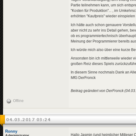
Partie teilnehmen kann, um sich entsp
"Kosten für Produktion"... , im Umkehr
erhöhten "Kaufpreis" wieder einspielen
Ich hätte auch schon genauere Vorstell
aber nicht zu sehr ins Detail gehen, bev
ob es programmiertechnisch überhaupt 
Meinung der Programmierer bereits ausr
Ich würde mich also über eine kurze Beur
Ansonsten bin ich mittlerweile wieder vi
großen Reiz dieses Spiels zurückzuführe
In diesem Sinne nochmals Dank an All
MfG DerFronck
Beitrag geändert von DerFronck (04.03
Offline
04.03.2017 03:24
Ronny
Hallo Jasmin (und heimlicher Mitleser O
Administrator