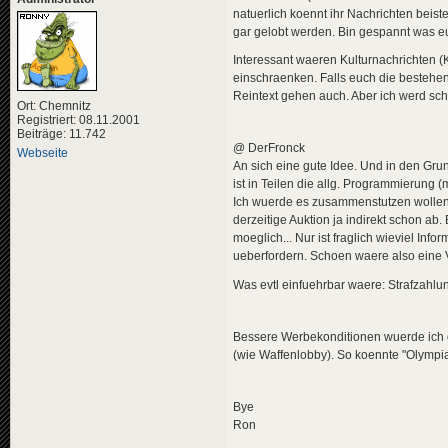
natuerlich koennt ihr Nachrichten beist
gar gelobt werden. Bin gespannt was eu
Interessant waeren Kulturnachrichten (K
einschraenken. Falls euch die bestehe
Reintext gehen auch. Aber ich werd sch
Ort: Chemnitz
Registriert: 08.11.2001
Beiträge: 11.742
@ DerFronck
Webseite
An sich eine gute Idee. Und in den Gru
ist in Teilen die allg. Programmierung 
Ich wuerde es zusammenstutzen wollen. 
derzeitige Auktion ja indirekt schon a
moeglich... Nur ist fraglich wieviel In
ueberfordern. Schoen waere also eine 
Was evtl einfuehrbar waere: Strafzahl
Bessere Werbekonditionen wuerde ich
(wie Waffenlobby). So koennte "Olympi
Bye
Ron