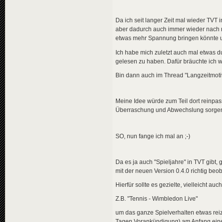
Da ich seit langer Zeit mal wieder TVT 
aber dadurch auch immer wieder nach n
etwas mehr Spannung bringen könnte un
Ich habe mich zuletzt auch mal etwas 
gelesen zu haben. Dafür bräuchte ich w
Bin dann auch im Thread "Langzeitmotiv
Meine Idee würde zum Teil dort reinpass
Überraschung und Abwechslung sorgen
SO, nun fange ich mal an ;-)
Da es ja auch "Spieljahre" in TVT gibt,
mit der neuen Version 0.4.0 richtig beo
Hierfür sollte es gezielte, vielleic
Z.B. "Tennis - Wimbledon Live"
um das ganze Spielverhalten etwas rei
Tagen Vorankündigung) am Anfang einer