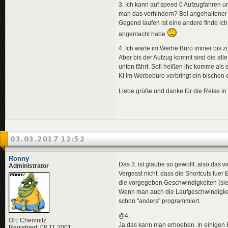
3. Ich kann auf speed 0 Aufzugfahren 
man das verhindern? Bei angehaltener 
Gegend laufen ist eine andere finde ich.
angemacht habe
4. Ich warte im Werbe Büro immer bis zu
Aber bis der Aufzug kommt sind die alle 
unten fährt. Soll heißen ihc komme als 
KI im Werbebüro verbringt ein bischen 
Liebe grüße und danke für die Reise in
03.03.2017 12:52
Ronny
Das 3. ist glaube so gewollt..also das
Administrator
Vergesst nicht, dass die Shortcuts fuer 
die vorgegeben Geschwindigkeiten (sieh
Wenn man auch die Laufgeschwindigkeit r
schon "anders" programmiert.
@4.
Ort: Chemnitz
Ja das kann man erhoehen. In einigen
Registriert: 08.11.2001