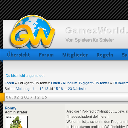
GamezWorld.
Von Spielern für Spieler
Übersicht
Forum
Mitglieder
Regeln
Su
Du bist nicht angemeldet.
Foren
»
TVGigant / TVTower:
Offen - Rund um TVgigant / TVTower
»
TVTower
Seiten:
Vorherige
1
…
12
13
14
15
16
…
23
Nächste
06.02.2017 12:15
Ronny
Also die "TV-Predigt" klingt gut ... b
Administrator
(Imageschaden) definieren.
Weiterhin ist ja schon in den Program
im Haus davon profitiert (Waffenlobby, P