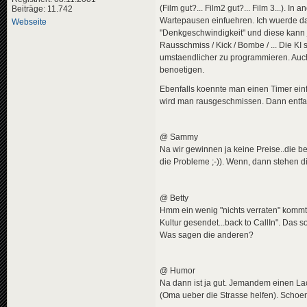
(Film gut?... Film2 gut?... Film 3...).
Beiträge: 11.742
Wartepausen einfuehren. Ich wuerde da
Webseite
"Denkgeschwindigkeit" und diese kann ja
Rausschmiss / Kick / Bombe / ... Die KI 
umstaendlicher zu programmieren. Au
benoetigen.
Ebenfalls koennte man einen Timer einf
wird man rausgeschmissen. Dann entfae
@ Sammy
Na wir gewinnen ja keine Preise..die b
die Probleme ;-)). Wenn, dann stehen 
@ Betty
Hmm ein wenig "nichts verraten" kommt b
Kultur gesendet...back to CallIn". Das 
Was sagen die anderen?
@ Humor
Na dann ist ja gut. Jemandem einen Lach
(Oma ueber die Strasse helfen). Schoe