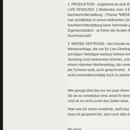
2. PRODUKTION - angelehnt an eine Eig
LIVE-SENDUNG: 1 Moderator, max. 3 Expe
Nachberichterstattung: (Thema "WIEDEHO
mal unmittelbar in einem definierten Z
Nachberichterstattung kann mehrmals ges
Eigenproduktion - je höher die Kosten fü
Zuschauerzahl
3. WERBE-VERTRÄGE - hier könnte eine n
Werbeverträge, die nur für Live-Übertr
sonstigen Verträgen weitaus höhere Anf
Sendung noch bekommen könnte), schüt
einem Hammer-Werbevertrag, der einer 
die Schirme lockt, auch gerecht wird...
nicht unverhältnismäßig hoch zu beloh
Wie gesagt sind das nur ein paar Ideen
Ob sie so umsetzbar sind, wisst ihr bess
Und ob es nicht zuviel des Guten wäre,
Aber wie ich schon erwähnte, sieht das 
dass ich gespannt bin, was noch alles 
Bis dann...