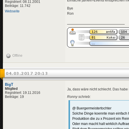
Einfache ja/nein-Events entsprechen me
Registriert: 08.11.2001
Beiträge: 11.742
Bye
Webseite
Ron
Offline
04.03.2017 20:13
BigT
Mitglied
Ja, dass wäre nicht schlecht. Das habe
Registriert: 19.11.2016
Ronny schrieb:
Beiträge: 19
@ Buergermeistertochter
Solche Dinge koennte man einfach h
Produktion die zu x Prozent ein Reinfa
Oder man macht halt wirklich Auft
Statt dem Buergermeister sollten w