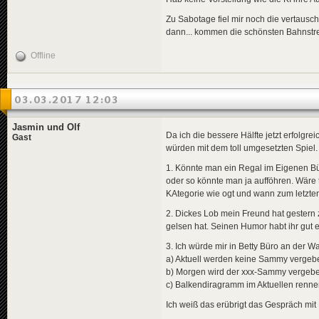
Zu Sabotage fiel mir noch die vertausch
dann... kommen die schönsten Bahnstre
Offline
03.03.2017 12:03
Jasmin und Olf
Da ich die bessere Hälfte jetzt erfolg
Gast
würden mit dem toll umgesetzten Spiel.
1. Könnte man ein Regal im Eigenen B
oder so könnte man ja aufföhren. Wär
KAtegorie wie ogt und wann zum letzte
2. Dickes Lob mein Freund hat gestern
gelsen hat. Seinen Humor habt ihr gut e
3. Ich würde mir in Betty Büro an der 
a) Aktuell werden keine Sammy vergeb
b) Morgen wird der xxx-Sammy vergeb
c) Balkendiragramm im Aktuellen ren
Ich weiß das erübrigt das Gespräch mit 