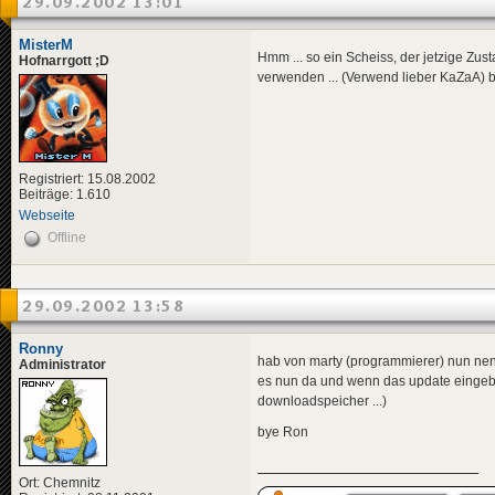
29.09.2002 13:01
MisterM
Hmm ... so ein Scheiss, der jetzige Zust
Hofnarrgott ;D
verwenden ... (Verwend lieber KaZaA) be
Registriert: 15.08.2002
Beiträge: 1.610
Webseite
Offline
29.09.2002 13:58
Ronny
hab von marty (programmierer) nun nen
Administrator
es nun da und wenn das update eingebu
downloadspeicher ...)
bye Ron
Ort: Chemnitz