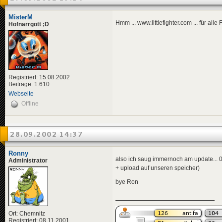
MisterM
Hmm ... www.littlefighter.com ... für all
Hofnarrgott ;D
Registriert: 15.08.2002
Beiträge: 1.610
Webseite
Offline
28.09.2002 14:37
Ronny
also ich saug immernoch am update... 0
Administrator
+ upload auf unseren speicher)
bye Ron
Ort: Chemnitz
Registriert: 08.11.2001