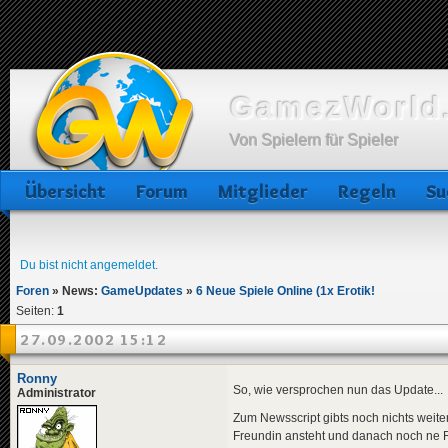
GamezWorld.
Von Spielern für Spieler
Übersicht
Forum
Mitglieder
Regeln
Su
Du bist nicht angemeldet.
Foren
»
News:
GameUpdates
»
6 Neue Spiele Online (1x Erotik!
Seiten:
1
27.09.2002 15:12
Ronny
So, wie versprochen nun das Update...
Administrator
Zum Newsscript gibts noch nichts weite
Freundin ansteht und danach noch ne 