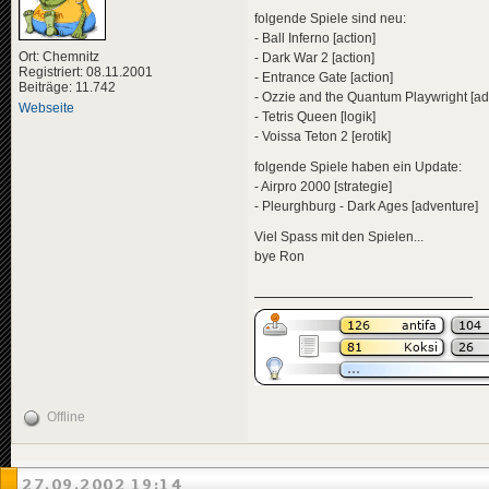
folgende Spiele sind neu:
- Ball Inferno [action]
Ort: Chemnitz
- Dark War 2 [action]
Registriert: 08.11.2001
- Entrance Gate [action]
Beiträge: 11.742
- Ozzie and the Quantum Playwright [ad
Webseite
- Tetris Queen [logik]
- Voissa Teton 2 [erotik]
folgende Spiele haben ein Update:
- Airpro 2000 [strategie]
- Pleurghburg - Dark Ages [adventure]
Viel Spass mit den Spielen...
bye Ron
Offline
27.09.2002 19:14