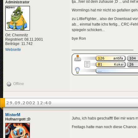
tja...hier ist dein zuhause ;D ... und net 
Administrator
Wormlings hat mir nicht so gefallen geha
zu LittleFighter... also der Download 
ab... einmal hatte ichs fertig... CRC-Fe
spiegeln schicken...
Ort: Chemnitz
bye Ron
Registriert: 08.11.2001
Beiträge: 11.742
Webseite
Offline
29.09.2002 12:40
MisterM
Juhu, ich habs geschafft! Bei mir wars 
Hofnarrgott ;D
Freitags hatte man noch diese Chance ...