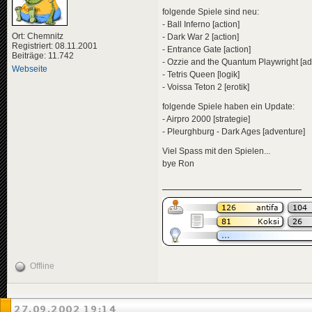
folgende Spiele sind neu:
- Ball Inferno [action]
Ort: Chemnitz
- Dark War 2 [action]
Registriert: 08.11.2001
- Entrance Gate [action]
Beiträge: 11.742
- Ozzie and the Quantum Playwright [ad
Webseite
- Tetris Queen [logik]
- Voissa Teton 2 [erotik]
folgende Spiele haben ein Update:
- Airpro 2000 [strategie]
- Pleurghburg - Dark Ages [adventure]
Viel Spass mit den Spielen...
bye Ron
Offline
27.09.2002 19:14