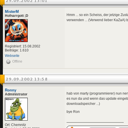
29.09.2002 13:01
MisterM
Hmm ... so ein Scheiss, der jetzige Zust
Hofnarrgott ;D
verwenden ... (Verwend lieber KaZaA) be
Registriert: 15.08.2002
Beiträge: 1.610
Webseite
Offline
29.09.2002 13:58
Ronny
hab von marty (programmierer) nun nen
Administrator
es nun da und wenn das update eingebu
downloadspeicher ...)
bye Ron
Ort: Chemnitz