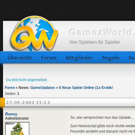
GamezWorld.
Von Spielern für Spieler
Übersicht
Forum
Mitglieder
Regeln
Su
Du bist nicht angemeldet.
Foren
»
News:
GameUpdates
»
6 Neue Spiele Online (1x Erotik!
Seiten:
1
27.09.2002 15:12
Ronny
So, wie versprochen nun das Update...
Administrator
Zum Newsscript gibts noch nichts weite
Freundin ansteht und danach noch ne 