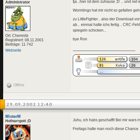
tja...hier ist dein zuhause ;D ... und net 
Administrator
Wormlings hat mir nicht so gefallen geha
zu LittleFighter... also der Download 
ab... einmal hatte ichs fertig... CRC-Fe
spiegeln schicken...
Ort: Chemnitz
bye Ron
Registriert: 08.11.2001
Beiträge: 11.742
Webseite
Offline
29.09.2002 12:40
MisterM
Juhu, ich habs geschafft! Bei mir wars 
Hofnarrgott ;D
Freitags hatte man noch diese Chance ...