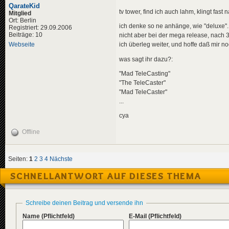
QarateKid
tv tower, find ich auch lahm, klingt fas
Mitglied
Ort: Berlin
ich denke so ne anhänge, wie "deluxe".
Registriert: 29.09.2006
Beiträge: 10
nicht aber bei der mega release, nach 3
Webseite
ich überleg weiter, und hoffe daß mir noc
was sagt ihr dazu?:
"Mad TeleCasting"
"The TeleCaster"
"Mad TeleCaster"
...
cya
Offline
Seiten:
1
2
3
4
Nächste
SCHNELLANTWORT AUF DIESES THEMA
Schreibe deinen Beitrag und versende ihn
Name
(Pflichtfeld)
E-Mail
(Pflichtfeld)