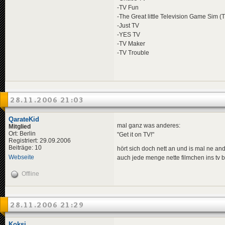
-TV Fun
-The Great little Television Game Sim 
-Just TV
-YES TV
-TV Maker
-TV Trouble
28.11.2006 21:03
QarateKid
mal ganz was anderes:
Mitglied
Ort: Berlin
"Get it on TV!"
Registriert: 29.09.2006
Beiträge: 10
hört sich doch nett an und is mal ne and
Webseite
auch jede menge nette filmchen ins tv b
Offline
28.11.2006 21:29
Koksi