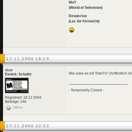
WoT
(World of Television)
Despectus
(Lat. für Fernsicht)
27.11.2006 18:19
vice
Wie wäre es mit TotalTv? (hoffentlich is
Exnick: Schufel
- Temporarily Closed -
Registriert: 18.12.2004
Beiträge: 246
Offline
27.11.2006 22:32