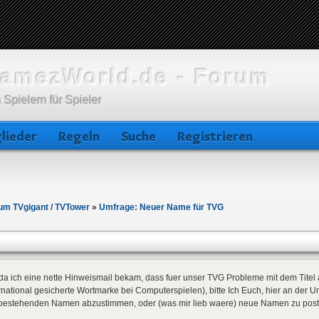
amezWorld.de - Forum
 Spielern für Spieler
lieder
Regeln
Suche
Registrieren
 um TVgigant / TVTower
»
Umfrage: Neuer Name für TVG
da ich eine nette Hinweismail bekam, dass fuer unser TVG Probleme mit dem Titel
rnational gesicherte Wortmarke bei Computerspielen), bitte Ich Euch, hier an der
 bestehenden Namen abzustimmen, oder (was mir lieb waere) neue Namen zu post