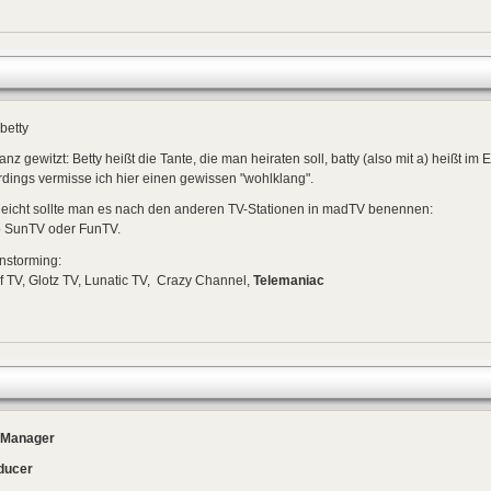
betty
ganz gewitzt: Betty heißt die Tante, die man heiraten soll, batty (also mit a) heißt im
rdings vermisse ich hier einen gewissen "wohlklang".
leicht sollte man es nach den anderen TV-Stationen in madTV benennen:
o SunTV oder FunTV.
nstorming:
 TV, Glotz TV, Lunatic TV, Crazy Channel,
Telemaniac
eManager
ducer