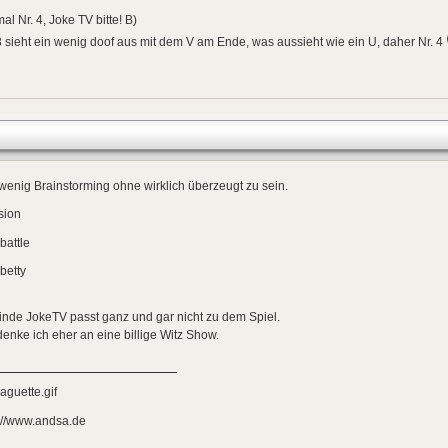
al Nr. 4, Joke TV bitte! B)
3 sieht ein wenig doof aus mit dem V am Ende, was aussieht wie ein U, daher Nr. 4
wenig Brainstorming ohne wirklich überzeugt zu sein.
sion
battle
betty
finde JokeTV passt ganz und gar nicht zu dem Spiel.
enke ich eher an eine billige Witz Show.
://www.andsa.de