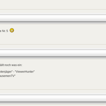
e Nr. 5
fällt noch was ein:
tenjäger" - "ViewerHunter"
musemenTV"