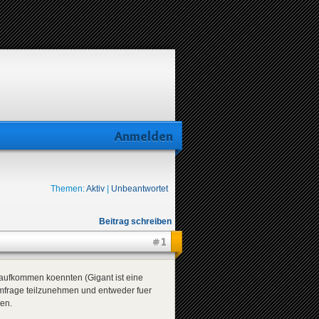
Anmelden
Themen:
Aktiv
|
Unbeantwortet
Beitrag schreiben
#1
 aufkommen koennten (Gigant ist eine
 Umfrage teilzunehmen und entweder fuer
en.