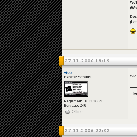
Wo
(Wor
Des
(Lat
27.11.2006 18:19
vice
Wie 
Exnick: Schufel
- Te
Registriert: 18.12.2004
Beiträge: 246
Offline
27.11.2006 22:32