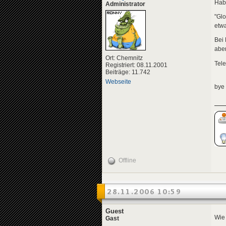
Habe
Administrator
"Glo
etwa
Bei 
aber
Ort: Chemnitz
Tele
Registriert: 08.11.2001
Beiträge: 11.742
Webseite
bye
Offline
28.11.2006 10:59
Guest
Wie 
Gast