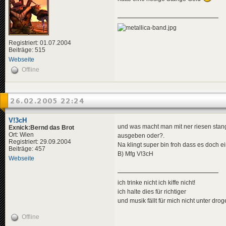
Registriert: 01.07.2004
Beiträge: 515
Webseite
Offline
26.02.2005 22:24
V!3cH
und was macht man mit ner riesen sta
Exnick:Bernd das Brot
Ort: Wien
ausgeben oder?.
Registriert: 29.09.2004
Na klingt super bin froh dass es doch ei
Beiträge: 457
B) Mfg V!3cH
Webseite
ich trinke nicht ich kiffe nicht!
ich halte dies für richtiger
und musik fällt für mich nicht unter dro
Offline