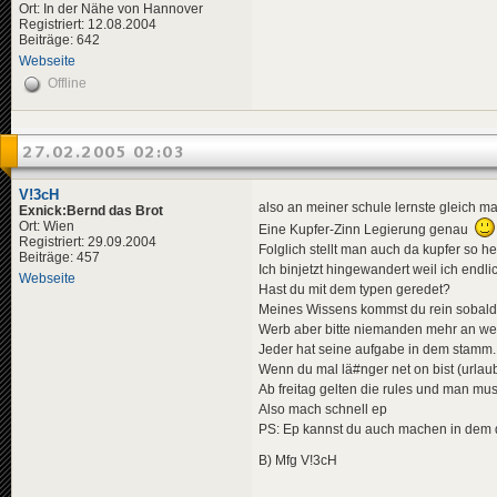
Ort: In der Nähe von Hannover
Registriert: 12.08.2004
Beiträge: 642
Webseite
Offline
27.02.2005 02:03
V!3cH
also an meiner schule lernste gleich m
Exnick:Bernd das Brot
Ort: Wien
Eine Kupfer-Zinn Legierung genau
Registriert: 29.09.2004
Folglich stellt man auch da kupfer so he
Beiträge: 457
Ich binjetzt hingewandert weil ich endlic
Webseite
Hast du mit dem typen geredet?
Meines Wissens kommst du rein sobald 
Werb aber bitte niemanden mehr an weil
Jeder hat seine aufgabe in dem stamm.
Wenn du mal lä#nger net on bist (urlaub
Ab freitag gelten die rules und man mu
Also mach schnell ep
PS: Ep kannst du auch machen in dem du
B) Mfg V!3cH