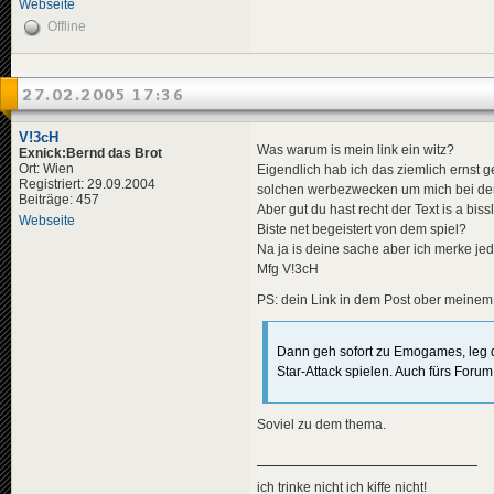
Webseite
Offline
27.02.2005 17:36
V!3cH
Was warum is mein link ein witz?
Exnick:Bernd das Brot
Ort: Wien
Eigendlich hab ich das ziemlich ernst g
Registriert: 29.09.2004
solchen werbezwecken um mich bei den 
Beiträge: 457
Aber gut du hast recht der Text is a b
Webseite
Biste net begeistert von dem spiel?
Na ja is deine sache aber ich merke je
Mfg V!3cH
PS: dein Link in dem Post ober meinem 
Dann geh sofort zu Emogames, leg 
Star-Attack spielen. Auch fürs Forum
Soviel zu dem thema.
ich trinke nicht ich kiffe nicht!