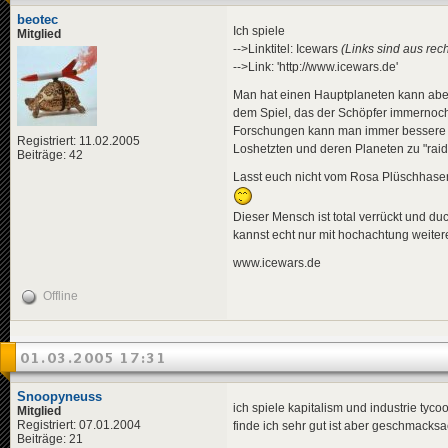
beotec
Ich spiele
Mitglied
-->Linktitel: Icewars
(Links sind aus rec
-->Link: 'http://www.icewars.de'
Man hat einen Hauptplaneten kann abe
dem Spiel, das der Schöpfer immernoch
Forschungen kann man immer bessere u
Registriert: 11.02.2005
Loshetzten und deren Planeten zu "raid
Beiträge: 42
Lasst euch nicht vom Rosa Plüschhase
Dieser Mensch ist total verrückt und duc
kannst echt nur mit hochachtung weite
www.icewars.de
Offline
01.03.2005 17:31
Snoopyneuss
ich spiele kapitalism und industrie tyco
Mitglied
Registriert: 07.01.2004
finde ich sehr gut ist aber geschmacks
Beiträge: 21