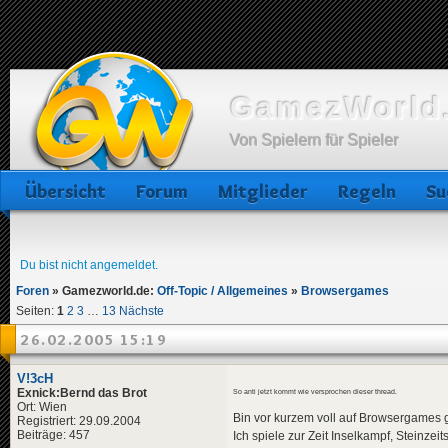
GamezWorld.
Von Spielern für Spieler
Übersicht
Forum
Mitglieder
Regeln
Su
Du bist nicht angemeldet.
Foren
»
Gamezworld.de:
Off-Topic / Allgemeines
»
Browsergames
Seiten:
1
2
3
…
13
Nächste
26.02.2005 15:19
V!3cH
Exnick:Bernd das Brot
So anti jetzt kommt wie versprochen dieser thread.
Ort: Wien
Bin vor kurzem voll auf Browsergames 
Registriert: 29.09.2004
Beiträge: 457
Ich spiele zur Zeit Inselkampf, Steinzei