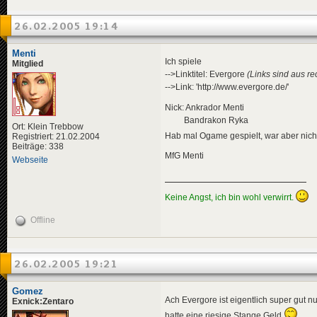
26.02.2005 19:14
Menti
Ich spiele
Mitglied
-->Linktitel: Evergore
(Links sind aus re
-->Link: 'http://www.evergore.de/'
Nick: Ankrador Menti
Bandrakon Ryka
Ort: Klein Trebbow
Hab mal Ogame gespielt, war aber nich
Registriert: 21.02.2004
Beiträge: 338
MfG Menti
Webseite
Keine Angst, ich bin wohl verwirrt.
Offline
26.02.2005 19:21
Gomez
Ach Evergore ist eigentlich super gut 
Exnick:Zentaro
hatte eine riesige Stange Geld