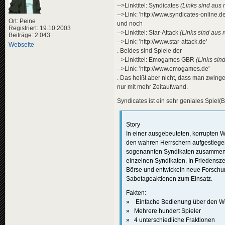
-->Linktitel: Syndicates
(Links sind aus 
-->Link: 'http://www.syndicates-online.de
Ort: Peine
und noch
Registriert: 19.10.2003
-->Linktitel: Star-Attack
(Links sind aus 
Beiträge: 2.043
-->Link: 'http://www.star-attack.de'
Webseite
. Beides sind Spiele der
-->Linktitel: Emogames GBR
(Links sin
-->Link: 'http://www.emogames.de'
. Das heißt aber nicht, dass man zwi
nur mit mehr Zeitaufwand.
Syndicates ist ein sehr geniales Spiel
Story
In einer ausgebeuteten, korrupten W
den wahren Herrschern aufgestiege
sogenannten Syndikaten zusammeng
einzelnen Syndikaten. In Friedenszei
Börse und entwickeln neue Forschung
Sabotageaktionen zum Einsatz.
Fakten:
» Einfache Bedienung über den W
» Mehrere hundert Spieler
» 4 unterschiedliche Fraktionen