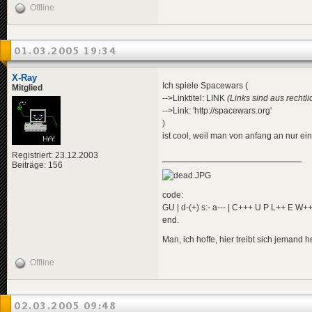
Offline
01.03.2005 19:34
X-Ray
Ich spiele Spacewars (
Mitglied
-->Linktitel: LINK
(Links sind aus rechtl
-->Link: 'http://spacewars.org'
)
ist cool, weil man von anfang an nur ein
Registriert: 23.12.2003
Beiträge: 156
code:
GU | d-(+) s:- a--- | C+++ U P L++ E W+
end.
Man, ich hoffe, hier treibt sich jemand 
Offline
02.03.2005 09:48