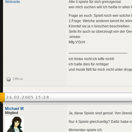
Webseite
Alle 4 spiele für sich grenzgenial.
wer mich suchen will ich heiße in allen 
Frage an euch: Spielt noch wer solch
2.Frage: Welche anderen kennt ihr, könn
Könntet sie ja n bisschen beschreiben.
Seits ihr auch so überzeugt von der Gen
:smoke:
Mfg V!3cH
ich trinke nicht ich kiffe nicht!
ich halte dies für richtiger
und musik fällt für mich nicht unter dro
Offline
26.02.2005 15:28
Michael M
Mitglied
Ja, diese Spiele sind genial. Von übera
Nur 4 Spiele gleichzeitig? Dafür habe ic
Momentan spiele ich