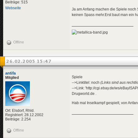
Beiträge: 515
Webseite
Ja am Anfang machen die Spiele noch S
keinen Spass mehr.Erst baut man ein ha
Offline
26.02.2005 15:47
antifa
Spiele
Mitglied
-->Linktitel: noch
(Links sind aus rechtl
-->Link: 'http://cgi.ebay.de/ws/eBayIS
Drugworld.de .
Hab mal Inselkampf gespielt, von Anfan
Ort: Elsdorf, Rhld.
Registriert: 28.12.2002
Beiträge: 2.254
Offline