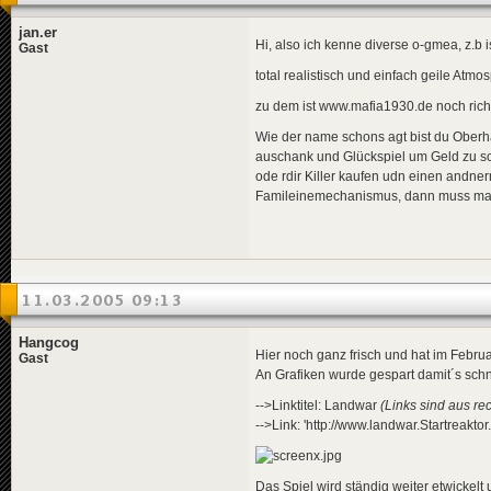
jan.er
Hi, also ich kenne diverse o-gmea, z.b i
Gast
total realistisch und einfach geile Atm
zu dem ist www.mafia1930.de noch rich
Wie der name schons agt bist du Oberhau
auschank und Glückspiel um Geld zu sc
ode rdir Killer kaufen udn einen andne
Famileinemechanismus, dann muss man
11.03.2005 09:13
Hangcog
Hier noch ganz frisch und hat im Febru
Gast
An Grafiken wurde gespart damit´s schn
-->Linktitel: Landwar
(Links sind aus re
-->Link: 'http://www.landwar.Startreaktor
Das Spiel wird ständig weiter etwickelt 