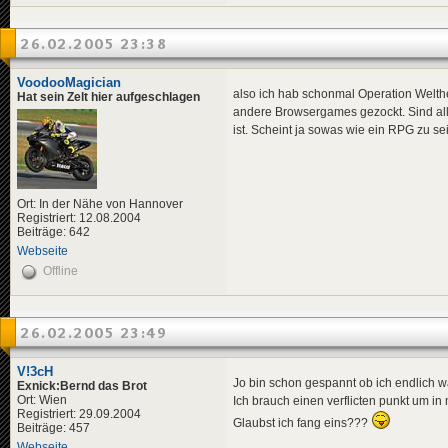
26.02.2005 23:38
VoodooMagician
also ich hab schonmal Operation Welth
Hat sein Zelt hier aufgeschlagen
andere Browsergames gezockt. Sind alle
ist. Scheint ja sowas wie ein RPG zu se
Ort: In der Nähe von Hannover
Registriert: 12.08.2004
Beiträge: 642
Webseite
Offline
26.02.2005 23:49
V!3cH
Jo bin schon gespannt ob ich endlich 
Exnick:Bernd das Brot
Ort: Wien
Ich brauch einen verflicten punkt um 
Registriert: 29.09.2004
Glaubst ich fang eins???
Beiträge: 457
Webseite