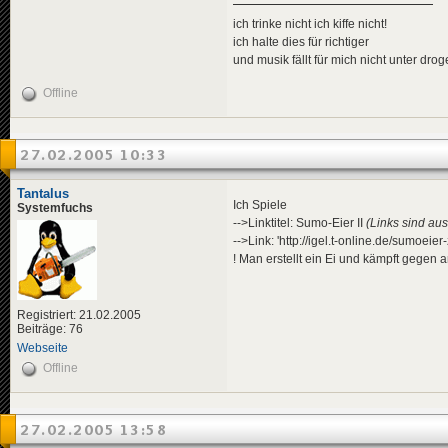
ich trinke nicht ich kiffe nicht!
ich halte dies für richtiger
und musik fällt für mich nicht unter dro
Offline
27.02.2005 10:33
Tantalus
Ich Spiele
Systemfuchs
-->Linktitel: Sumo-Eier II
(Links sind aus
-->Link: 'http://igel.t-online.de/sumoeie
! Man erstellt ein Ei und kämpft gegen an
Registriert: 21.02.2005
Beiträge: 76
Webseite
Offline
27.02.2005 13:58