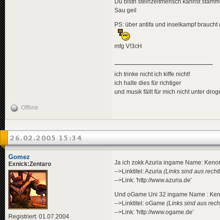
Du bistn steinzeitmensch kannst stämme
Sau geil
PS: über antifa und inselkampf braucht
mfg V!3cH
ich trinke nicht ich kiffe nicht!
ich halte dies für richtiger
und musik fällt für mich nicht unter dro
Offline
26.02.2005 15:34
Gomez
Ja ich zokk Azuria ingame Name: Keno
Exnick:Zentaro
-->Linktitel: Azuria
(Links sind aus recht
-->Link: 'http://www.azuria.de'
Und oGame Uni 32 ingame Name : Ken
-->Linktitel: oGame
(Links sind aus rech
-->Link: 'http://www.ogame.de'
Registriert: 01.07.2004