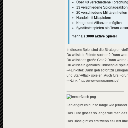
» Über 40 verschiedene Forschun
» 13 verschiedene Spionageaktio
» 20 verschiedene Militäreinheiten
» Handel mit Mitspielern
» Kriege und Allianzen möglich
» Syndikate spielen als Team zu
mehr als
3000 aktive Spieler
In diesem Spiel sind die Strategien viel
Du willst dir Feinde suchen? Dann wer
Du willst das große Geld? Dann werde S
Du willst ein geniales Onlinespiel spiel
-->Linktitel: Dann geh sofort zu Emoga
und Star-Attack spielen. Auch fürs Foru
-->Link: 'http://www.emogames.de'
Fehler gibt es nur so lange wie jemand a
Das Gute gibt es so lange wie man das
Das Böse gibt es erst wenn es Herr übe