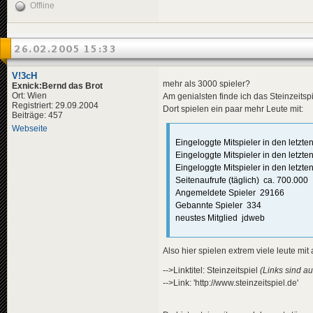
Offline
26.02.2005 15:33
V!3cH
mehr als 3000 spieler?
Exnick:Bernd das Brot
Ort: Wien
Am genialsten finde ich das Steinzeitspie
Registriert: 29.09.2004
Dort spielen ein paar mehr Leute mit:
Beiträge: 457
Webseite
Eingeloggte Mitspieler in den letz
Eingeloggte Mitspieler in den letzt
Eingeloggte Mitspieler in den letz
Seitenaufrufe (täglich) ca. 700.000
Angemeldete Spieler 29166
Gebannte Spieler 334
neustes Mitglied jdweb
Also hier spielen extrem viele leute mit a
-->Linktitel: Steinzeitspiel
(Links sind au
-->Link: 'http://www.steinzeitspiel.de'