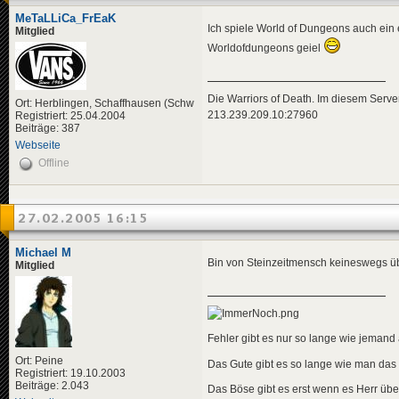
MeTaLLiCa_FrEaK
Ich spiele World of Dungeons auch ein 
Mitglied
Worldofdungeons geiel
Die Warriors of Death. Im diesem Server
Ort: Herblingen, Schaffhausen (Schw
213.239.209.10:27960
Registriert: 25.04.2004
Beiträge: 387
Webseite
Offline
27.02.2005 16:15
Michael M
Bin von Steinzeitmensch keineswegs übe
Mitglied
Fehler gibt es nur so lange wie jemand a
Ort: Peine
Das Gute gibt es so lange wie man das
Registriert: 19.10.2003
Beiträge: 2.043
Das Böse gibt es erst wenn es Herr übe