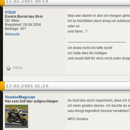
27.02.2005 00:58
V!3cH
Was wie stamm in den ich morgen geh
Exnick:Bernd das Brot
Ort: Wien
Ich tu Holzfällen dann krieg ich erfahr
Registriert: 29.09.2004
oder so
Beiträge: 457
und dann...?
Webseite
ich trinke nicht ich kiffe nicht!
ich halte dies für richtiger
und musik fällt für mich nicht unter dro
Offline
27.02.2005 01:30
VoodooMagician
du hast das doch organisiert, dass ich
Hat sein Zelt hier aufgeschlagen
ich mein golden stones. ich dachte du w
was bringt eigentlich bronze herstell
MFG Voodoo