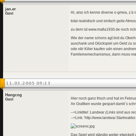
jan.er
Hi, also ich kenne diverse o-gmea, z.b i
Gast
total realistisch und einfach geile Atm
zu dem ist www.mafia1930.de noch rich
Wie der name schons agt bist du Oberhau
auschank und Glückspiel um Geld zu sc
ode rdir Killer kaufen udn einen andne
Famileinemechanismus, dann muss man
11.03.2005 09:13
Hangcog
Hier noch ganz frisch und hat im Febru
Gast
An Grafiken wurde gespart damit´s schn
-->Linktitel: Landwar
(Links sind aus re
-->Link: 'http://www.landwar.Startreaktor
Das Spiel wird ständig weiter etwickelt 