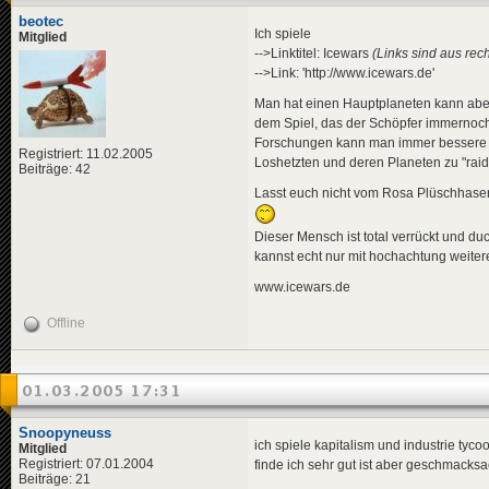
beotec
Ich spiele
Mitglied
-->Linktitel: Icewars
(Links sind aus rec
-->Link: 'http://www.icewars.de'
Man hat einen Hauptplaneten kann abe
dem Spiel, das der Schöpfer immernoch
Forschungen kann man immer bessere u
Registriert: 11.02.2005
Loshetzten und deren Planeten zu "raid
Beiträge: 42
Lasst euch nicht vom Rosa Plüschhase
Dieser Mensch ist total verrückt und duc
kannst echt nur mit hochachtung weite
www.icewars.de
Offline
01.03.2005 17:31
Snoopyneuss
ich spiele kapitalism und industrie tyco
Mitglied
Registriert: 07.01.2004
finde ich sehr gut ist aber geschmacks
Beiträge: 21