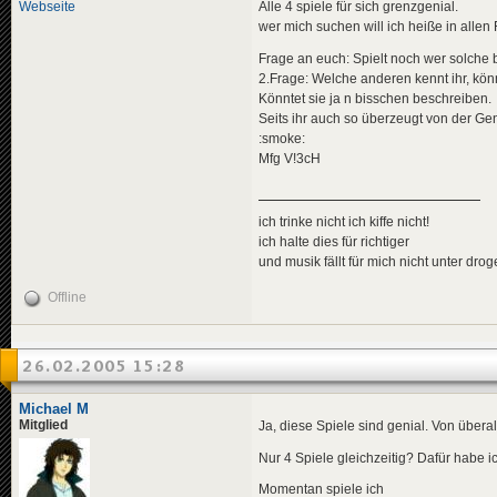
Webseite
Alle 4 spiele für sich grenzgenial.
wer mich suchen will ich heiße in allen 
Frage an euch: Spielt noch wer solch
2.Frage: Welche anderen kennt ihr, könn
Könntet sie ja n bisschen beschreiben.
Seits ihr auch so überzeugt von der Gen
:smoke:
Mfg V!3cH
ich trinke nicht ich kiffe nicht!
ich halte dies für richtiger
und musik fällt für mich nicht unter dro
Offline
26.02.2005 15:28
Michael M
Mitglied
Ja, diese Spiele sind genial. Von übera
Nur 4 Spiele gleichzeitig? Dafür habe ic
Momentan spiele ich