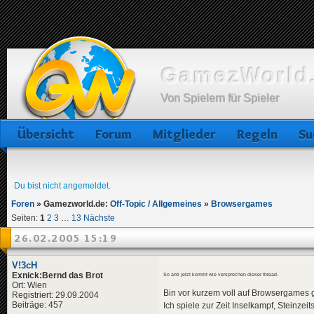
GamezWorld.
Von Spielern für Spieler
Übersicht
Forum
Mitglieder
Regeln
Su
Du bist nicht angemeldet.
Foren
»
Gamezworld.de:
Off-Topic / Allgemeines
»
Browsergames
Seiten:
1
2
3
…
13
Nächste
26.02.2005 15:19
V!3cH
Exnick:Bernd das Brot
So anti jetzt kommt wie versprochen dieser thread.
Ort: Wien
Bin vor kurzem voll auf Browsergames 
Registriert: 29.09.2004
Beiträge: 457
Ich spiele zur Zeit Inselkampf, Steinzei