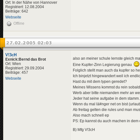
Ort: In der Nähe von Hannover
Registriert: 12.08.2004
Beiträge: 642
Webseite
Offline
27.02.2005 02:03
V!3cH
also an meiner schule lernste gleich m
Exnick:Bernd das Brot
Ort: Wien
Eine Kupfer-Zinn Legierung genau
Registriert: 29.09.2004
Folglich stellt man auch da kupfer so he
Beiträge: 457
Ich binjetzt hingewandert weil ich endlic
Webseite
Hast du mit dem typen geredet?
Meines Wissens kommst du rein sobald 
Werb aber bitte niemanden mehr an weil
Jeder hat seine aufgabe in dem stamm.
Wenn du mal lä#nger net on bist (urlaub
Ab freitag gelten die rules und man mu
Also mach schnell ep
PS: Ep kannst du auch machen in dem du
B) Mfg V!3cH