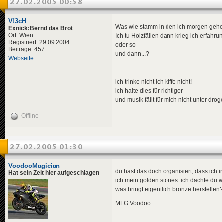
27.02.2005 00:58
V!3cH
Was wie stamm in den ich morgen geh
Exnick:Bernd das Brot
Ort: Wien
Ich tu Holzfällen dann krieg ich erfahr
Registriert: 29.09.2004
oder so
Beiträge: 457
und dann...?
Webseite
ich trinke nicht ich kiffe nicht!
ich halte dies für richtiger
und musik fällt für mich nicht unter dro
Offline
27.02.2005 01:30
VoodooMagician
du hast das doch organisiert, dass ich
Hat sein Zelt hier aufgeschlagen
ich mein golden stones. ich dachte du w
was bringt eigentlich bronze herstell
MFG Voodoo