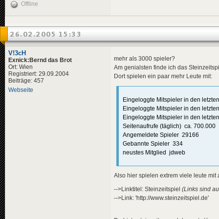
Offline
26.02.2005 15:33
V!3cH
mehr als 3000 spieler?
Exnick:Bernd das Brot
Ort: Wien
Am genialsten finde ich das Steinzeitspie
Registriert: 29.09.2004
Dort spielen ein paar mehr Leute mit:
Beiträge: 457
Webseite
Eingeloggte Mitspieler in den letz
Eingeloggte Mitspieler in den letzt
Eingeloggte Mitspieler in den letz
Seitenaufrufe (täglich) ca. 700.000
Angemeldete Spieler 29166
Gebannte Spieler 334
neustes Mitglied jdweb
Also hier spielen extrem viele leute mit a
-->Linktitel: Steinzeitspiel
(Links sind au
-->Link: 'http://www.steinzeitspiel.de'