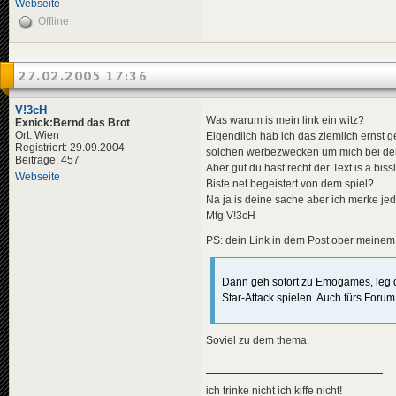
Webseite
Offline
27.02.2005 17:36
V!3cH
Was warum is mein link ein witz?
Exnick:Bernd das Brot
Ort: Wien
Eigendlich hab ich das ziemlich ernst g
Registriert: 29.09.2004
solchen werbezwecken um mich bei den 
Beiträge: 457
Aber gut du hast recht der Text is a b
Webseite
Biste net begeistert von dem spiel?
Na ja is deine sache aber ich merke je
Mfg V!3cH
PS: dein Link in dem Post ober meinem 
Dann geh sofort zu Emogames, leg 
Star-Attack spielen. Auch fürs Forum
Soviel zu dem thema.
ich trinke nicht ich kiffe nicht!