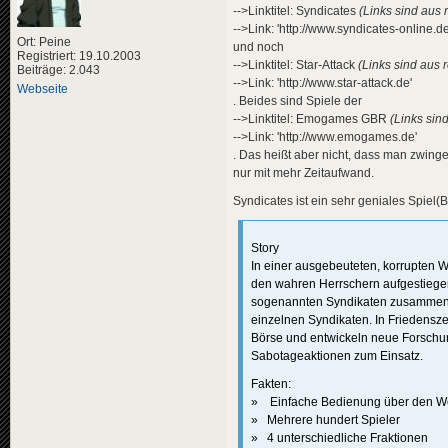
-->Linktitel: Syndicates
(Links sind aus 
-->Link: 'http://www.syndicates-online.de
Ort: Peine
und noch
Registriert: 19.10.2003
-->Linktitel: Star-Attack
(Links sind aus 
Beiträge: 2.043
-->Link: 'http://www.star-attack.de'
Webseite
. Beides sind Spiele der
-->Linktitel: Emogames GBR
(Links sin
-->Link: 'http://www.emogames.de'
. Das heißt aber nicht, dass man zwi
nur mit mehr Zeitaufwand.
Syndicates ist ein sehr geniales Spiel
Story
In einer ausgebeuteten, korrupten W
den wahren Herrschern aufgestiege
sogenannten Syndikaten zusammeng
einzelnen Syndikaten. In Friedenszei
Börse und entwickeln neue Forschung
Sabotageaktionen zum Einsatz.
Fakten:
» Einfache Bedienung über den W
» Mehrere hundert Spieler
» 4 unterschiedliche Fraktionen