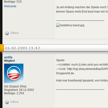
Beiträge: 515
Webseite
Ja am Anfang machen die Spiele noch S
keinen Spass mehr.Erst baut man ein ha
Offline
26.02.2005 15:47
antifa
Spiele
Mitglied
-->Linktitel: noch
(Links sind aus rechtl
-->Link: 'http://cgi.ebay.de/ws/eBayIS
Drugworld.de .
Hab mal Inselkampf gespielt, von Anfan
Ort: Elsdorf, Rhld.
Registriert: 28.12.2002
Beiträge: 2.254
Offline