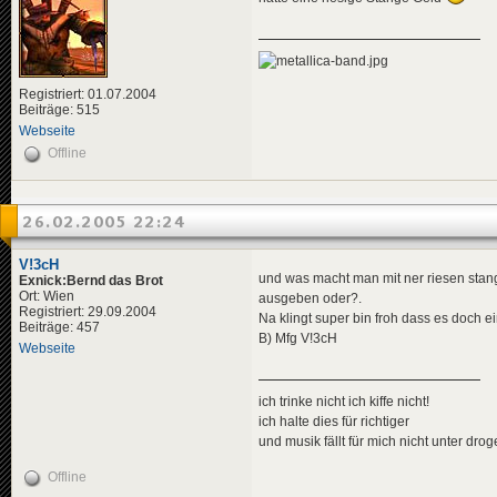
Registriert: 01.07.2004
Beiträge: 515
Webseite
Offline
26.02.2005 22:24
V!3cH
und was macht man mit ner riesen sta
Exnick:Bernd das Brot
Ort: Wien
ausgeben oder?.
Registriert: 29.09.2004
Na klingt super bin froh dass es doch ei
Beiträge: 457
B) Mfg V!3cH
Webseite
ich trinke nicht ich kiffe nicht!
ich halte dies für richtiger
und musik fällt für mich nicht unter dro
Offline