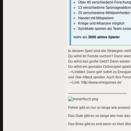
» Über 40 verschiedene Forschun
» 13 verschiedene Spionageaktio
» 20 verschiedene Militäreinheiten
» Handel mit Mitspielern
» Kriege und Allianzen möglich
» Syndikate spielen als Team zu
mehr als
3000 aktive Spieler
In diesem Spiel sind die Strategien viel
Du willst dir Feinde suchen? Dann wer
Du willst das große Geld? Dann werde S
Du willst ein geniales Onlinespiel spiel
-->Linktitel: Dann geh sofort zu Emoga
und Star-Attack spielen. Auch fürs Foru
-->Link: 'http://www.emogames.de'
Fehler gibt es nur so lange wie jemand a
Das Gute gibt es so lange wie man das
Das Böse gibt es erst wenn es Herr übe