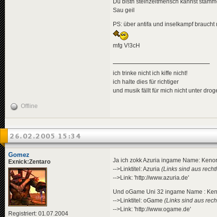
Du bistn steinzeitmensch kannst stämme
Sau geil
PS: über antifa und inselkampf braucht
mfg V!3cH
ich trinke nicht ich kiffe nicht!
ich halte dies für richtiger
und musik fällt für mich nicht unter dro
Offline
26.02.2005 15:34
Gomez
Ja ich zokk Azuria ingame Name: Keno
Exnick:Zentaro
-->Linktitel: Azuria
(Links sind aus recht
-->Link: 'http://www.azuria.de'
Und oGame Uni 32 ingame Name : Ken
-->Linktitel: oGame
(Links sind aus rech
-->Link: 'http://www.ogame.de'
Registriert: 01.07.2004