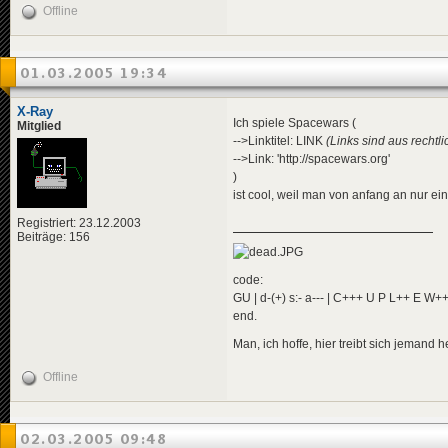
Offline
01.03.2005 19:34
X-Ray
Ich spiele Spacewars (
Mitglied
-->Linktitel: LINK
(Links sind aus rechtl
-->Link: 'http://spacewars.org'
)
ist cool, weil man von anfang an nur ein
Registriert: 23.12.2003
Beiträge: 156
code:
GU | d-(+) s:- a--- | C+++ U P L++ E W+
end.
Man, ich hoffe, hier treibt sich jemand 
Offline
02.03.2005 09:48