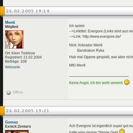
26.02.2005 19:14
Menti
Ich spiele
Mitglied
-->Linktitel: Evergore
(Links sind aus re
-->Link: 'http://www.evergore.de/'
Nick: Ankrador Menti
Bandrakon Ryka
Ort: Klein Trebbow
Hab mal Ogame gespielt, war aber nich
Registriert: 21.02.2004
Beiträge: 338
MfG Menti
Webseite
Keine Angst, ich bin wohl verwirrt.
Offline
26.02.2005 19:21
Gomez
Ach Evergore ist eigentlich super gut 
Exnick:Zentaro
hatte eine riesige Stange Geld