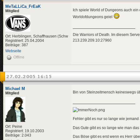
MeTaLLiCa_FrEaK
Ich spiele World of Dungeons auch ein 
Mitglied
Worldofdungeons geiel
Die Warriors of Death. Im diesem Server
Ort: Herblingen, Schaffhausen (Schw
213.239.209.10:27960
Registriert: 25.04.2004
Beiträge: 387
Webseite
Offline
27.02.2005 16:15
Michael M
Bin von Steinzeitmensch keineswegs übe
Mitglied
Fehler gibt es nur so lange wie jemand a
Ort: Peine
Das Gute gibt es so lange wie man das
Registriert: 19.10.2003
Beiträge: 2.043
Das Böse gibt es erst wenn es Herr übe