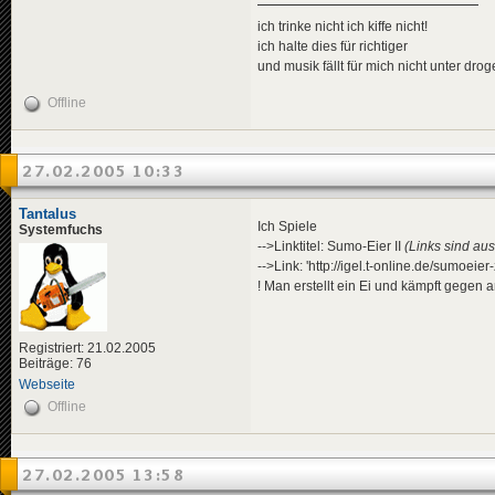
ich trinke nicht ich kiffe nicht!
ich halte dies für richtiger
und musik fällt für mich nicht unter dro
Offline
27.02.2005 10:33
Tantalus
Ich Spiele
Systemfuchs
-->Linktitel: Sumo-Eier II
(Links sind aus
-->Link: 'http://igel.t-online.de/sumoeie
! Man erstellt ein Ei und kämpft gegen an
Registriert: 21.02.2005
Beiträge: 76
Webseite
Offline
27.02.2005 13:58