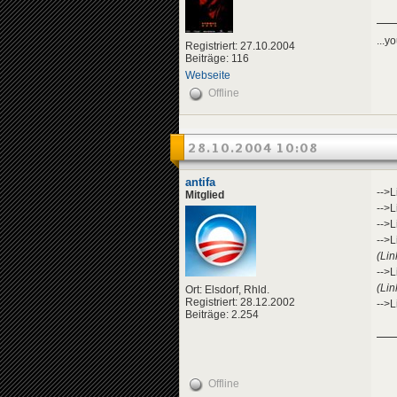
...y
Registriert: 27.10.2004
Beiträge: 116
Webseite
Offline
28.10.2004 10:08
antifa
-->L
Mitglied
-->L
-->L
-->L
(Lin
-->L
(Lin
Ort: Elsdorf, Rhld.
Registriert: 28.12.2002
-->L
Beiträge: 2.254
Offline