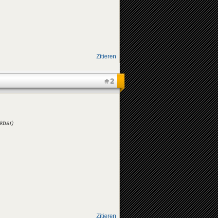
Zitieren
#2
ckbar)
Zitieren