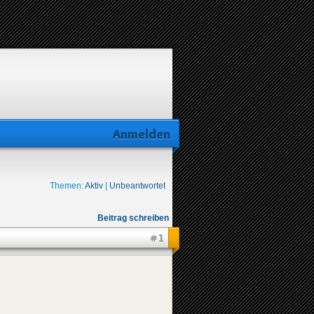
Anmelden
Themen:
Aktiv
|
Unbeantwortet
Beitrag schreiben
#1