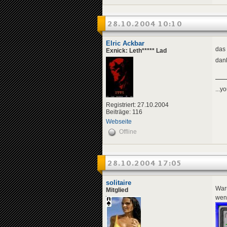
28.10.2004 10:10
Elric Ackbar
das 
Exnick: Leth***** Lad
dan
...y
Registriert: 27.10.2004
Beiträge: 116
Webseite
Offline
28.10.2004 17:05
solitaire
Waru
Mitglied
wen