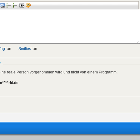
Tag:
an
Smilies:
an
?
h eine reale Person vorgenommen wird und nicht von einem Programm.
m****rld.de