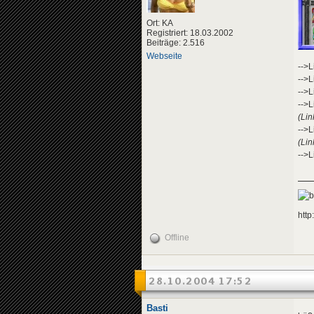
Ort: KA
Registriert: 18.03.2002
Beiträge: 2.516
Webseite
-->L
-->L
-->L
-->L
(Lin
-->L
(Lin
-->L
http
Offline
28.10.2004 17:52
Basti