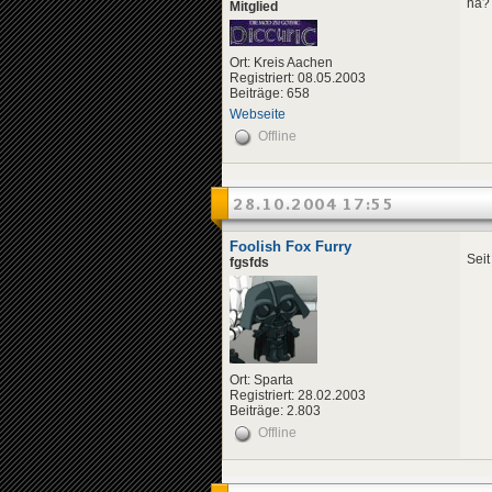
hä? 
Mitglied
Ort: Kreis Aachen
Registriert: 08.05.2003
Beiträge: 658
Webseite
Offline
28.10.2004 17:55
Foolish Fox Furry
Seit
fgsfds
Ort: Sparta
Registriert: 28.02.2003
Beiträge: 2.803
Offline