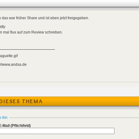
 das war früher Share und ist eben jetzt freigegeben.
tty
n mal flux auf zum Review schreiben.
://www.andsa.de
DIESES THEMA
e ihn
E-Mail
(Pflichtfeld)