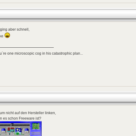
ging aber schnell,
ke
ou´re one microscopic cog in his catastrophic plan...
m nicht auf den Hersteller linken,
n es schon Freeware ist?