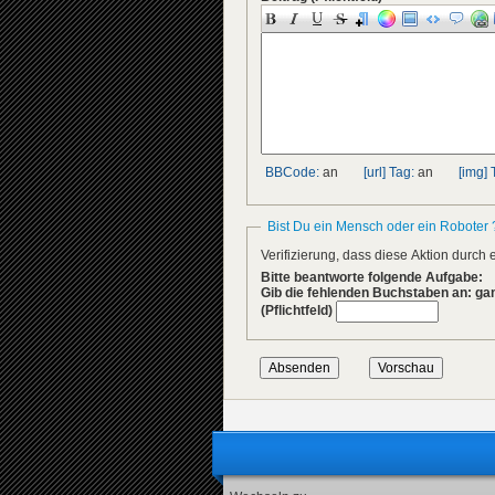
BBCode:
an
[url] Tag:
an
[img] 
Bist Du ein Mensch oder ein Roboter 
Verifizierung, dass diese Aktion durc
Bitte beantworte folgende Aufgabe:
Gib die fehlenden Buchstaben an: ga
(Pflichtfeld)