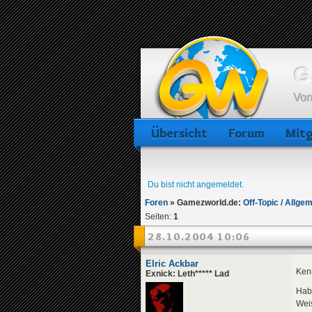
G
Von
Übersicht
Forum
Mitg
Du bist nicht angemeldet.
Foren
»
Gamezworld.de:
Off-Topic / Allge
Seiten:
1
28.10.2004 10:06
Elric Ackbar
Kenn
Exnick: Leth***** Lad
Hab 
Wei