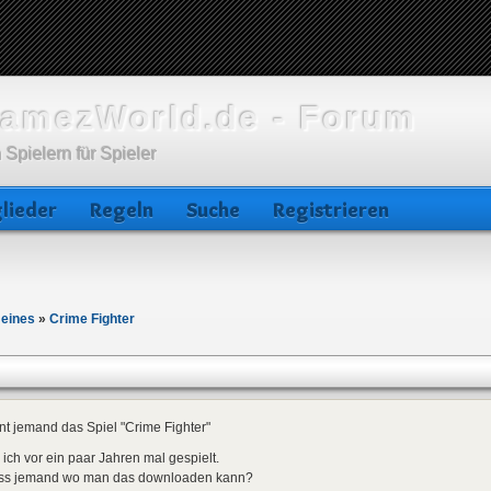
amezWorld.de - Forum
 Spielern für Spieler
lieder
Regeln
Suche
Registrieren
meines
»
Crime Fighter
t jemand das Spiel "Crime Fighter"
ich vor ein paar Jahren mal gespielt.
ss jemand wo man das downloaden kann?