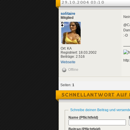
29.10.2004 03:10
solitaire
Nein
Mitglied
@Ca
Dan
:-D
Ort: KA
Registriert: 18.03.2002
Beiträge: 2.516
http
Webseite
Offline
Seiten:
1
SCHNELLANTWORT AUF 
Schreibe deinen Beitrag und versend
Name
(Pflichtfeld)
Beitrag
(Pflichtfeld)