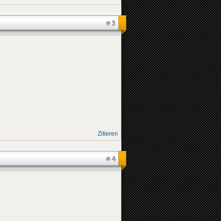
#3
Zitieren
#4