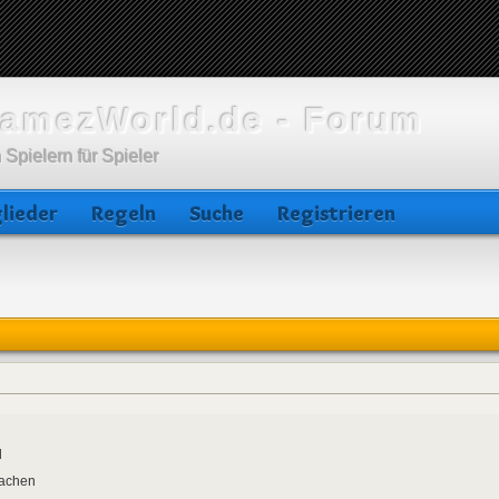
amezWorld.de - Forum
 Spielern für Spieler
lieder
Regeln
Suche
Registrieren
d
Aachen