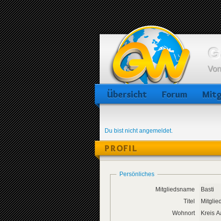
G
Von
Übersicht
Forum
Mitg
Du bist nicht angemeldet.
PROFIL
Persönliches
Mitgliedsname
Basti
Titel
Mitglie
Wohnort
Kreis 