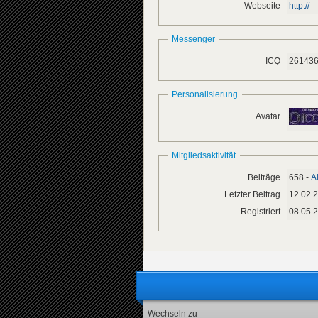
Webseite
http://
Messenger
ICQ
26143
Personalisierung
Avatar
Mitgliedsaktivität
Beiträge
658 -
A
Letzter Beitrag
12.02.
Registriert
08.05.
Wechseln zu