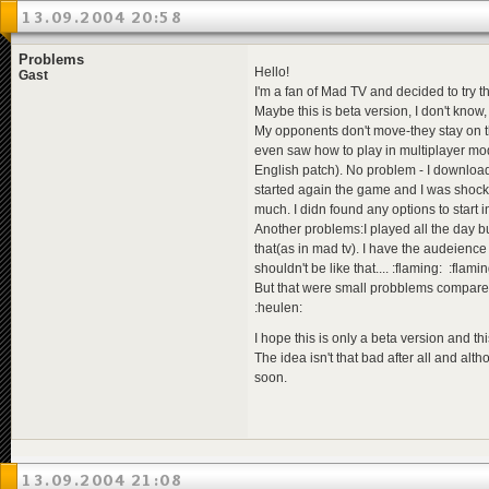
13.09.2004 20:58
Problems
Hello!
Gast
I'm a fan of Mad TV and decided to try th
Maybe this is beta version, I don't know,
My opponents don't move-they stay on the
even saw how to play in multiplayer mo
English patch). No problem - I downloa
started again the game and I was shocke
much. I didn found any options to start i
Another problems:I played all the day b
that(as in mad tv). I have the audeience n
shouldn't be like that.... :flaming: :flami
But that were small probblems compared 
:heulen:
I hope this is only a beta version and 
The idea isn't that bad after all and al
soon.
13.09.2004 21:08