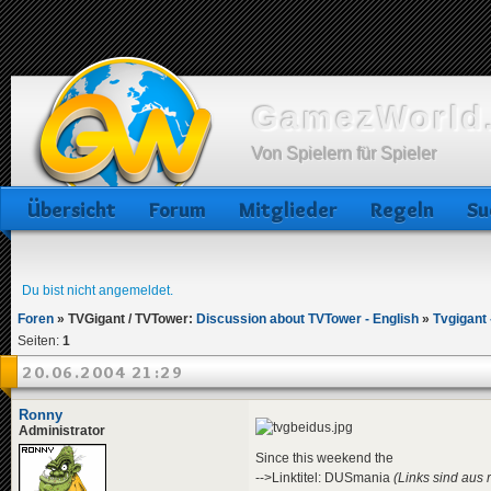
GamezWorld.
Von Spielern für Spieler
Übersicht
Forum
Mitglieder
Regeln
Su
Du bist nicht angemeldet.
Foren
»
TVGigant / TVTower:
Discussion about TVTower - English
»
Tvgigant
Seiten:
1
20.06.2004 21:29
Ronny
Administrator
Since this weekend the
-->Linktitel: DUSmania
(Links sind aus 