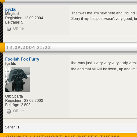
pycku
That was me, I'm new here and I found it 
Mitglied
Registriert: 13.09.2004
Sorry if my first post wasn't very good,
Beiträge: 5
Offline
13.09.2004 21:22
Foolish Fox Furry
that was just a very very very early versi
fgsfds
the end that all will be fixed , up and im
Ort: Sparta
Registriert: 28.02.2003
Beiträge: 2.803
Offline
Seiten:
1