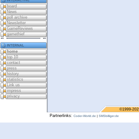
board
News
poll archive
Newsletter
GameReviews
gamethief
internal
home
top 10
contact
press
history
statistics
Link us
impress
privacy
©1999-202
Partnerlinks:
Coder-World.de
|
SMSbilliger.de