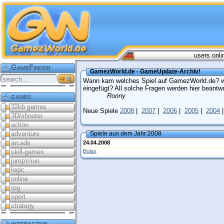
users onli
GameFinder
GamezWorld.de - GameUpdate-Archiv!
Wann kam welches Spiel auf GamezWorld.de? w
eingefügt? All solche Fragen werden hier beantwo
games
Ronny
32kb games
Neue Spiele
2008
|
2007
|
2006
|
2005
|
2004
3D/shooter
action
adventure
Spiele aus dem Jahr:2008
arcade
24.04.2008
Bolax
skill-games
jump'n'run
logic
online
rpg
sport
strategy
interactive