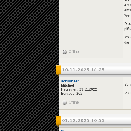
420
ents
Wer
Die 
plöt
Ich 
die 
Offline
30.11.2025 16:25
scr0llbaer
Selt
Mitglied
Registriert: 23.11.2022
.zst
Beiträge: 202
Offline
01.12.2025 10:53