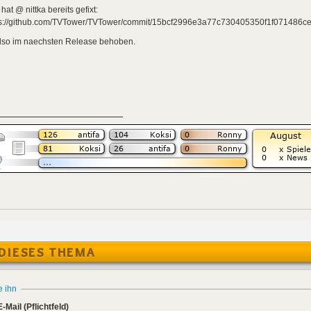
hat @ nittka bereits gefixt:
ps://github.com/TVTower/TVTower/commit/15bcf2996e3a77c730405350f1f071486c
also im naechsten Release behoben.
DIESES THEMA
e ihn
E-Mail
(Pflichtfeld)