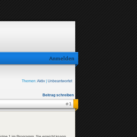
Anmelden
Themen:
Aktiv
|
Unbeantwortet
Beitrag schreiben
#1
olge 1 im Programm. Sie erreicht knapp