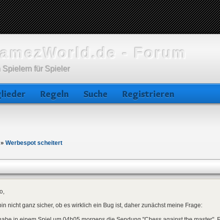
amezWorld.de - Forum
 Spielern für Spieler
lieder
Regeln
Suche
Registrieren
»
Werbespot scheitert
o,
bin nicht ganz sicher, ob es wirklich ein Bug ist, daher zunächst meine Frage:
habe in einem Spiel um 04h05 morgens die Sendung "Chess against the master", F