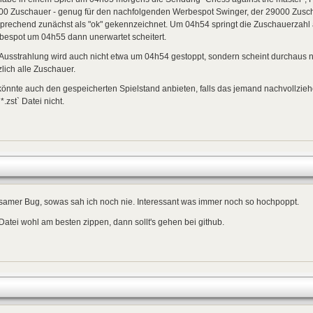
00 Zuschauer - genug für den nachfolgenden Werbespot Swinger, der 29000 Zuscha
prechend zunächst als "ok" gekennzeichnet. Um 04h54 springt die Zuschauerzahl ab
bespot um 04h55 dann unerwartet scheitert.
Ausstrahlung wird auch nicht etwa um 04h54 gestoppt, sondern scheint durchaus n
zlich alle Zuschauer.
könnte auch den gespeicherten Spielstand anbieten, falls das jemand nachvollzieh
`*.zst` Datei nicht.
samer Bug, sowas sah ich noch nie. Interessant was immer noch so hochpoppt.
 Datei wohl am besten zippen, dann sollt's gehen bei github.