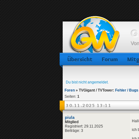
G
Von
Übersicht
Forum
Mitg
Du bist nicht angemeldet.
Foren
»
TVGigant / TVTower:
Fehler / Bugs
Seiten:
1
30.11.2025 13:11
piula
Hall
Mitglied
Registriert: 29.11.2025
ich 
Beiträge: 3
Ich 