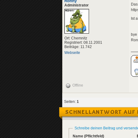
Ronny
Das 
Administrator
htt
Ist 
bye
Ort: Chemnitz
Ron
Registriert: 08.11.2001
Beiträge: 11.742
Webseite
Offline
Seiten:
1
SCHNELLANTWORT AUF 
Schreibe deinen Beitrag und versend
Name
(Pflichtfeld)