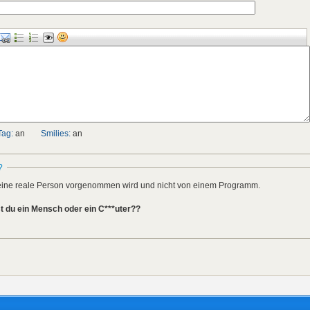
Tag:
an
Smilies:
an
?
h eine reale Person vorgenommen wird und nicht von einem Programm.
t du ein Mensch oder ein C***uter??