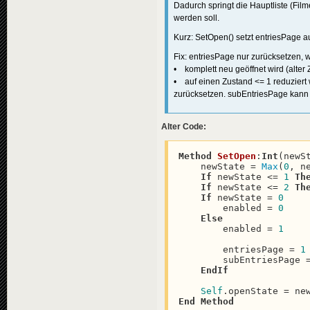
Dadurch springt die Hauptliste (Film
werden soll.
Kurz: SetOpen() setzt entriesPage 
Fix: entriesPage nur zurücksetzen,
• komplett neu geöffnet wird (alter 
• auf einen Zustand <= 1 reduziert 
zurücksetzen. subEntriesPage kann (
Alter Code:
Method
SetOpen
:
Int
(newS
    newState = 
Max
(
0
, ne
If
 newState <= 
1
Th
If
 newState <= 
2
Th
If
 newState = 
0
        enabled = 
0
Else
        enabled = 
1
        entriesPage = 
1
        subEntriesPage 
EndIf
Self
End
Method