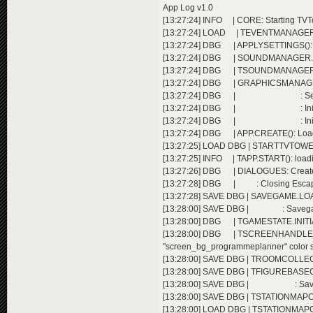
App Log v1.0
[13:27:24] INFO | CORE: Starting TVTow
[13:27:24] LOAD | TEVENTMANAGER.
[13:27:24] DBG | APPLYSETTINGS(): 
[13:27:24] DBG | SOUNDMANAGER.SET
[13:27:24] DBG | TSOUNDMANAGER.
[13:27:24] DBG | GRAPHICSMANAGER.I
[13:27:24] DBG | : SetGraph
[13:27:24] DBG | : Initialize
[13:27:24] DBG | : Initialized vi
[13:27:24] DBG | APP.CREATE(): Load
[13:27:25] LOAD DBG | STARTTVTOWER
[13:27:25] INFO | TAPP.START(): load
[13:27:26] DBG | DIALOGUES: Crea
[13:27:28] DBG | : Closing Escape
[13:27:28] SAVE DBG | SAVEGAME.LOAD
[13:28:00] SAVE DBG | : Savegame f
[13:28:00] DBG | TGAMESTATE.INITIALI
[13:28:00] DBG | TSCREENHAND
"screen_bg_programmeplanner" color 
[13:28:00] SAVE DBG | TROOMCOLLECTIO
[13:28:00] SAVE DBG | TFIGUREBASECO
[13:28:00] SAVE DBG | : Savegame
[13:28:00] SAVE DBG | TSTATIONMAPC
[13:28:00] LOAD DBG | TSTATIONMAP