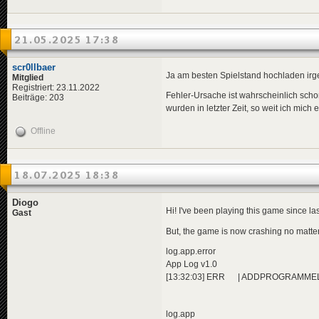
21.05.2025 17:38
scr0llbaer
Ja am besten Spielstand hochladen ir
Mitglied
Registriert: 23.11.2022
Fehler-Ursache ist wahrscheinlich schon
Beiträge: 203
wurden in letzter Zeit, so weit ich mich 
Offline
18.07.2025 18:38
Diogo
Hi! I've been playing this game since las
Gast
But, the game is now crashing no matte
log.app.error
App Log v1.0
[13:32:03] ERR | ADDPROGRAMMELICEN
log.app