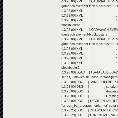
[13:28:00] XML | LOADV3ACHIEVEMEN
gameachievement-task-blockbuster2-2
[13:28:00] XML | : Extending ac
[13:28:00] XML | : Extending ac
[13:28:00] XML | : Extending a
blockbuster2
[13:28:00] XML | LOADV3ACHIEVEMENT
gameachievement-blockbuster3
[13:28:00] XML | LOADV3ACHIEVEMEN
gameachievement-task-blockbuster3-2
[13:28:00] XML | : Extending ac
[13:28:00] XML | : Extending ac
[13:28:00] XML | : Extending ac
[13:28:00] XML | : Extending a
blockbuster3
[13:28:00] LOAD | TDATABASE.LOAD():
series, 0 movies, 0/0 basePersons/perso
[13:28:00] DBG | GAME.PREPARESTART(
[13:28:00] DBG | : colorizing im
[13:28:00] DBG | : drawing doors, 
[13:28:00] DBG | : Creating the wo
[13:28:00] DBG | TSCREENHAND
"screen_bg_programmeplanner" color 
[13:28:25] DBG | CHANGEPUBLICIMAGE
[13:28:29] DBG | TFINANCIAL.EARNAD