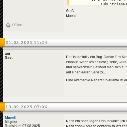
            subEntriesP
EndIf
Gruß,
EndIf
Muesli
Self
End
Method
Offline
31.08.2025 11:24
ani
Das ist definitiv ein Bug. Danke für's M
Gast
einbaut. Wenn ich es richtig sehe, wür
und herwechselt. Befindet man sich auf S
auf einer leeren Seite 2/1.
Eine alternative Reparaturvariante ist 
13.09.2025 07:06
Muesli
Nach ein paar Tagen Urlaub wollte ic
Mitglied
Registriert: 07.08.2025
Reflection-Logic to conform to latest 