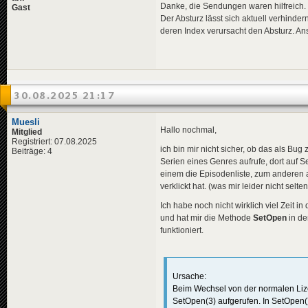
Danke, die Sendungen waren hilfreich. (
Gast
Der Absturz lässt sich aktuell verhind
deren Index verursacht den Absturz. An
30.08.2025 21:17
Muesli
Hallo nochmal,
Mitglied
Registriert: 07.08.2025
ich bin mir nicht sicher, ob das als Bu
Beiträge: 4
Serien eines Genres aufrufe, dort auf S
einem die Episodenliste, zum anderen ab
verklickt hat. (was mir leider nicht selten
Ich habe noch nicht wirklich viel Zeit i
und hat mir die Methode
SetOpen
in de
funktioniert.
Ursache:
Beim Wechsel von der normalen Lize
SetOpen(3) aufgerufen. In SetOpen()