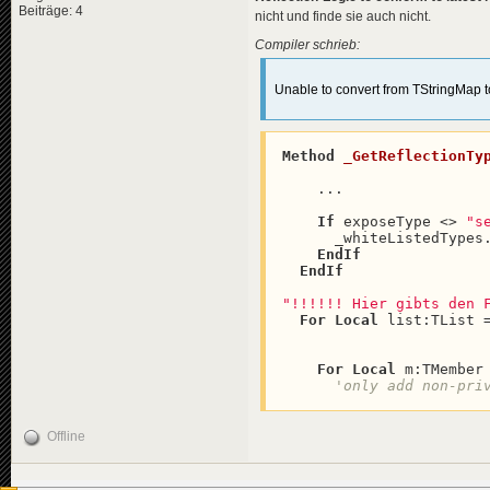
Beiträge: 4
nicht und finde sie auch nicht.
Compiler schrieb:
Unable to convert from TStringMap to
Method
_GetReflectionTy
    ...

If
 exposeType <> 
"s
      _whiteListedTypes
EndIf
EndIf
"!!!!!! Hier gibts den 
For
Local
 list:TList 
For
Local
 m:TMember
'only add non-pri
Offline