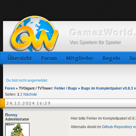
GamezWorld.
Von Spielern für Spieler
Übersicht
Forum
Mitglieder
Regeln
Su
Du bist nicht angemeldet.
Foren
»
TVGigant / TVTower:
Fehler / Bugs
»
Bugs im Komplettpaket v0.8.3 
Seiten:
1
2
Nächste
24.12.2024 16:29
Ronny
Hier bitte Fehler im Komplettpaket v0.8
Administrator
Alternativ direkt im
Github-Repository 