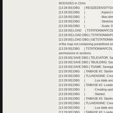
80324282) in 22ms
[13:28:00] DBG | RESIZEDENSITYDATA
[13:28:00] DBG | : Aspect ratio
[13:28:00] DBG | : Max dim adj
[13:28:00] DBG | : Stretched:
[13:28:00] DBG | : Scale: 0.
[13:28:00] LOAD | TSTATIONMAPCOL
[13:28:00] LOAD DBG | TSTATIONMAP
[13:28:00] LOAD DBG | GETSTATIONM
of the map not containing predefined o
[13:28:00] DBG | TSTATIONMAPCOLLE
permissions in sections.
[13:28:00] SAVE DBG | TELEVATOR: Sav
[13:28:00] SAVE DBG | TBUILDING: Save
[13:28:00] SAVE DBG | TGAME: Savegam
[13:28:00] DBG | TAIBASE #2: Startin
[13:28:00] DBG | TLUAENGINE: CreateL
[13:28:00] DBG | : Lua state and me
[13:28:00] DBG | TAIBASE #2: Loaded Lu
[13:28:00] DBG | : Creating upda
[13:28:00] DBG | : Started.
[13:28:00] DBG | TAIBASE #3: Startin
[13:28:00] DBG | TLUAENGINE: CreateL
[13:28:00] DBG | : Lua state and me
[13:28:00] DBG | TAIBASE #3: Loaded Lu