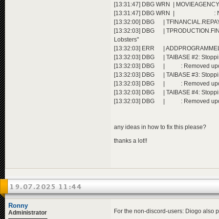
[13:31:47] DBG WRN | MOVIEAGENCY.REFI
[13:31:47] DBG WRN | : Not enough 
[13:32:00] DBG | TFINANCIAL.REPAYCRE
[13:32:03] DBG | TPRODUCTION.FINISHS
Lobsters"
[13:32:03] ERR | ADDPROGRAMMELICEN
[13:32:03] DBG | TAIBASE #2: Stopp
[13:32:03] DBG | : Removed upda
[13:32:03] DBG | TAIBASE #3: Stopp
[13:32:03] DBG | : Removed upda
[13:32:03] DBG | TAIBASE #4: Stopp
[13:32:03] DBG | : Removed upda
any ideas in how to fix this please?
thanks a lot!!
19.07.2025 11:44
Ronny
For the non-discord-users: Diogo also po
Administrator