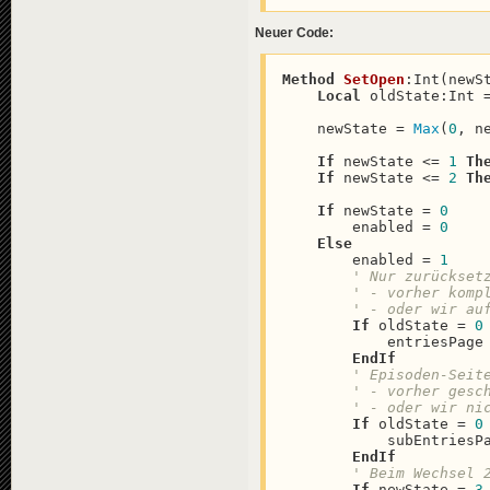
Neuer Code:
Method
SetOpen
:
Int(newSt
Local
 oldState:Int 
    newState = 
Max
(
0
, ne
If
 newState <= 
1
Th
If
 newState <= 
2
Th
If
 newState = 
0
        enabled = 
0
Else
        enabled = 
1
' Nur zurückset
' - vorher komp
' - oder wir au
If
 oldState = 
0
            entriesPage
EndIf
' Episoden-Seit
' - vorher gesc
' - oder wir ni
If
 oldState = 
0
            subEntriesP
EndIf
' Beim Wechsel 
If
 newState = 
3