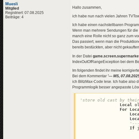
Muesli
Hallo zusammen,
Mitglied
Registriert: 07.08.2025
ich habe nun nach vielen Jahren TVTo
Beiträge: 4
Ich habe einen nachstellbaren Progra
Wenn man mehrere Sendungen für die Pr
manch eine Rolle nicht so ganz zum vor
Das passiert, wenn man die Produktio
bereits bestückten, aber nicht gekauften
In der Datei
game.screen.supermarket
IndexOutOfRangeException bei dem Bef
Im folgenden findet ihr meine korrigiert
Bei dem Kommentar
'--- MS, 07.08.20
ich BlitzMax-Code lese. Ich habe also de
Programmlogik besser angepasste Lösu
'store old cast by thei
Local
 o
For
Loc
Loc
Loc
'--
If
 
                          