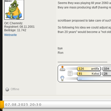
Seems they was playing till year 2060 a
they are mass producing stuff (having ren
scrollbaer proposed to take care of such 
Ort: Chemnitz
Registriert: 08.11.2001
So following his idea we could adjust age
Beiträge: 11.742
than 20 years" would become a "not olde
Webseite
bye
Ron
Offline
07.08.2025 20:30