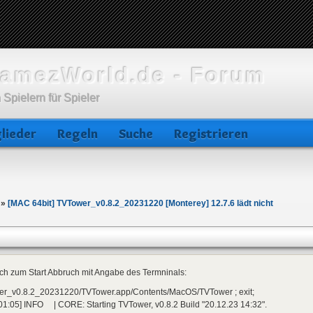
amezWorld.de - Forum
 Spielern für Spieler
lieder
Regeln
Suche
Registrieren
»
[MAC 64bit] TVTower_v0.8.2_20231220 [Monterey] 12.7.6 lädt nicht
ch zum Start Abbruch mit Angabe des Termninals:
er_v0.8.2_20231220/TVTower.app/Contents/MacOS/TVTower ; exit;
01:05] INFO | CORE: Starting TVTower, v0.8.2 Build "20.12.23 14:32".