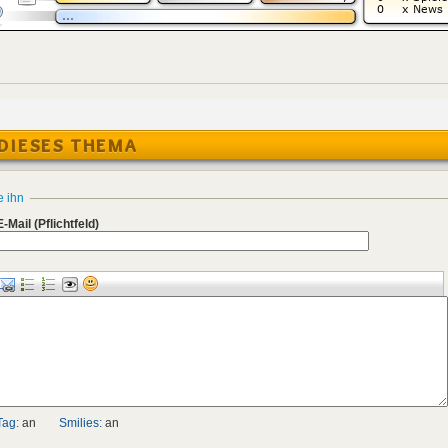
DIESES THEMA
e ihn
E-Mail
(Pflichtfeld)
Tag:
an
Smilies:
an