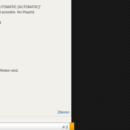
AUTOMATIC [AUTOMATIC]".
ossible. No Playlist.
d
finden sind.
Zitieren
#2