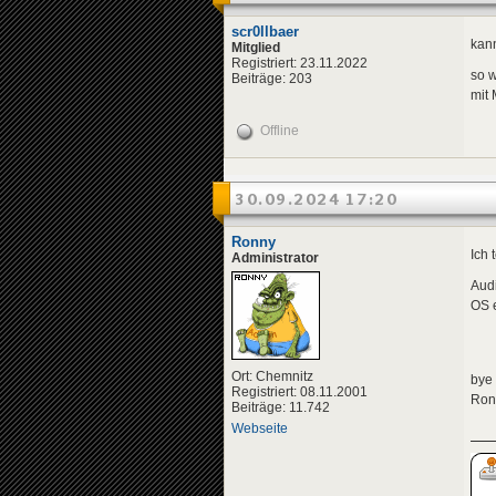
scr0llbaer
kann
Mitglied
Registriert: 23.11.2022
so w
Beiträge: 203
mit 
Offline
30.09.2024 17:20
Ronny
Ich
Administrator
Audi
OS e
Ort: Chemnitz
bye
Registriert: 08.11.2001
Ron
Beiträge: 11.742
Webseite