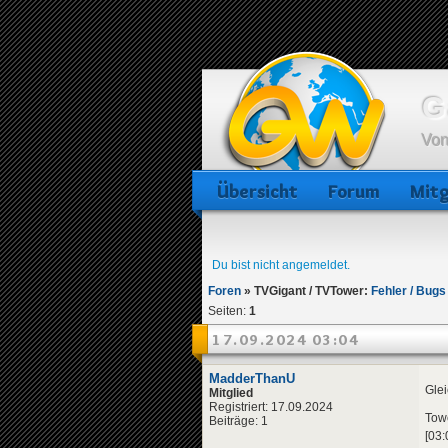
G
Von
Übersicht
Forum
Mitg
Du bist nicht angemeldet.
Foren
»
TVGigant / TVTower:
Fehler / Bugs
Seiten:
1
17.09.2024 03:04
MadderThanU
Glei
Mitglied
Registriert: 17.09.2024
Tow
Beiträge: 1
[03: