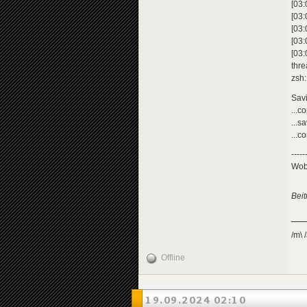
[03
[03
[03
[03
[03
thr
zsh
Savi
...c
...s
...c
-----
Wobe
Bei
/m\ /
Offline
19.09.2024 02:10