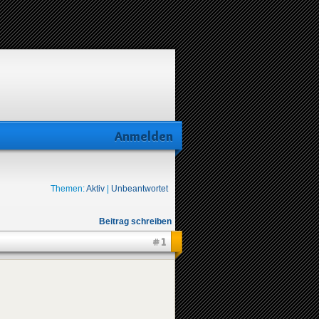
Anmelden
Themen:
Aktiv
|
Unbeantwortet
Beitrag schreiben
#1