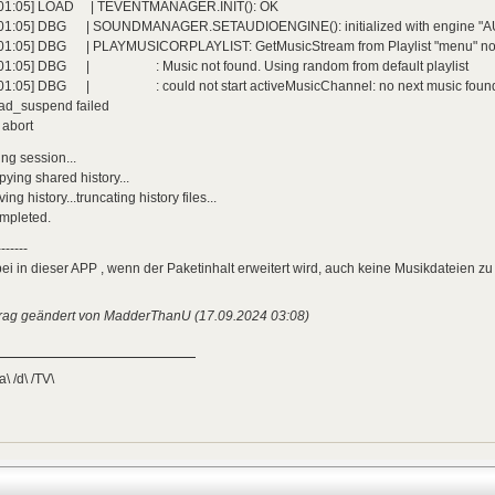
:01:05] LOAD | TEVENTMANAGER.INIT(): OK
:01:05] DBG | SOUNDMANAGER.SETAUDIOENGINE(): initialized with engine "
:01:05] DBG | PLAYMUSICORPLAYLIST: GetMusicStream from Playlist "menu" not p
:01:05] DBG | : Music not found. Using random from default playlist
:01:05] DBG | : could not start activeMusicChannel: no next music foun
ead_suspend failed
: abort
ng session...
opying shared history...
aving history...truncating history files...
ompleted.
-------
i in dieser APP , wenn der Paketinhalt erweitert wird, auch keine Musikdateien zu 
trag geändert von MadderThanU (17.09.2024 03:08)
a\ /d\ /TV\