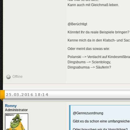
Kann auch mit Gleichmaß leben.
@Berüchtigt
Könntet Ihr da reale Beispiele bringen?
Kenne mich da in den Klatsch- und Sac
Oder meint das sowas wie:
Polanski --> Verdacht auf Kindesmißbr
Dingsbums --> Scientology,
Dingsabumsa --> Säuferin?
Offline
25.03.2016 18:14
Ronny
Administrator
@Genrezuordnung
Gibt es da schon eine umfangreicher
Oder brauchen wir da Vorschläge?