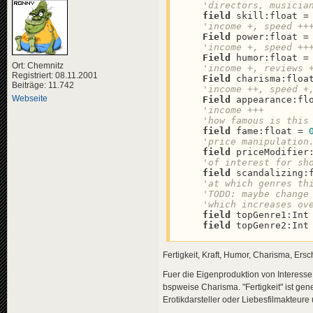
'directors, musicia
field
 skill:float =
'income +, speed ++
Field
 power:float =
'income +, speed ++
Field
 humor:float =
Ort: Chemnitz
'income +, reviews 
Registriert: 08.11.2001
Field
 charisma:floa
Beiträge: 11.742
Webseite
Field
 appearance:fl
'income +++
'how famous is this
field
 fame:float = 
'price manipulation
field
 priceModifier
'of interest for sh
field
 scandalizing:
'at which genres th
'TODO: maybe change
'which increases ov
field
 topGenre1:Int
field
 topGenre2:Int
Fertigkeit, Kraft, Humor, Charisma, Ers
Fuer die Eigenproduktion von Interesse 
bspweise Charisma. "Fertigkeit" ist gene
Erotikdarsteller oder Liebesfilmakteure