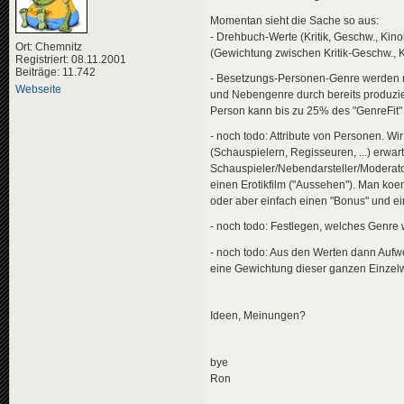
Momentan sieht die Sache so aus:
- Drehbuch-Werte (Kritik, Geschw., Ki
Ort: Chemnitz
(Gewichtung zwischen Kritik-Geschw., K
Registriert: 08.11.2001
Beiträge: 11.742
- Besetzungs-Personen-Genre werden mit
Webseite
und Nebengenre durch bereits produzier
Person kann bis zu 25% des "GenreFit"
- noch todo: Attribute von Personen. Wi
(Schauspielern, Regisseuren, ...) erwart
Schauspieler/Nebendarsteller/Moderatoren
einen Erotikfilm ("Aussehen"). Man koen
oder aber einfach einen "Bonus" und ein
- noch todo: Festlegen, welches Genre
- noch todo: Aus den Werten dann Aufwer
eine Gewichtung dieser ganzen Einzel
Ideen, Meinungen?
bye
Ron