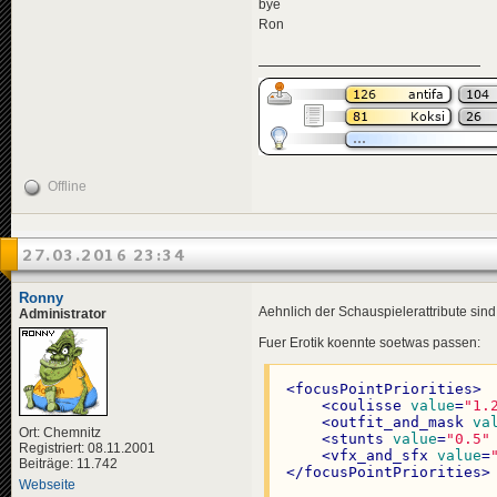
bye
Ron
Offline
27.03.2016 23:34
Ronny
Aehnlich der Schauspielerattribute sin
Administrator
Fuer Erotik koennte soetwas passen:
<
focusPointPriorities
>
<
coulisse
value
=
"1.
<
outfit_and_mask
va
Ort: Chemnitz
<
stunts
value
=
"0.5"
Registriert: 08.11.2001
<
vfx_and_sfx
value
=
Beiträge: 11.742
</
focusPointPriorities
>
Webseite