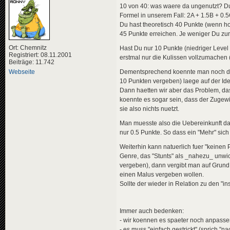
10 von 40: was waere da ungenutzt? Du
Formel in unserem Fall: 2A + 1.5B + 0.
Du hast theoretisch 40 Punkte (wenn ho
45 Punkte erreichen. Je weniger Du zur
Ort: Chemnitz
Hast Du nur 10 Punkte (niedriger Level 
Registriert: 08.11.2001
erstmal nur die Kulissen vollzumachen 
Beiträge: 11.742
Dementsprechend koennte man noch den F
Webseite
10 Punkten vergeben) laege auf der Ide
Dann haetten wir aber das Problem, das
koennte es sogar sein, dass der Zugew
sie also nichts nuetzt.
Man muesste also die Uebereinkunft da
nur 0.5 Punkte. So dass ein "Mehr" sich
Weiterhin kann natuerlich fuer "keinen 
Genre, das "Stunts" als _nahezu_ unwich
vergeben), dann vergibt man auf Grund
einen Malus vergeben wollen.
Sollte der wieder in Relation zu den 
Immer auch bedenken:
- wir koennen es spaeter noch anpass
- es muss "einfach gestrickt" (sprich "n