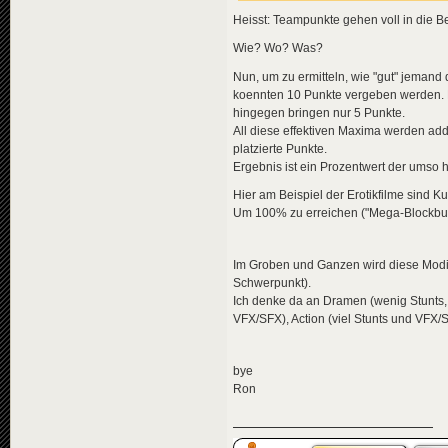
Heisst: Teampunkte gehen voll in die B
Wie? Wo? Was?
Nun, um zu ermitteln, wie "gut" jemand d
koennten 10 Punkte vergeben werden. Fue
hingegen bringen nur 5 Punkte.
All diese effektiven Maxima werden ad
platzierte Punkte.
Ergebnis ist ein Prozentwert der umso 
Hier am Beispiel der Erotikfilme sind K
Um 100% zu erreichen ("Mega-Blockbust
Im Groben und Ganzen wird diese Modif
Schwerpunkt).
Ich denke da an Dramen (wenig Stunts, w
VFX/SFX), Action (viel Stunts und VFX/S
bye
Ron