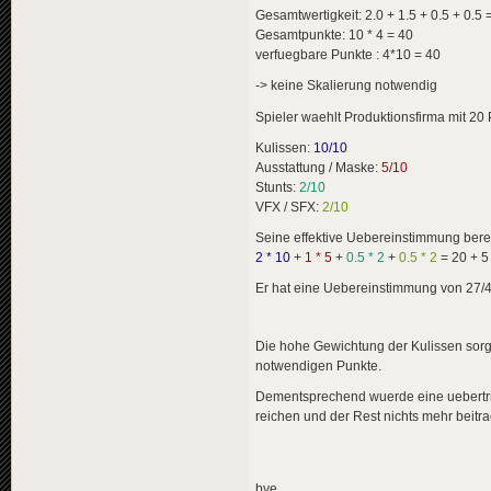
Gesamtwertigkeit: 2.0 + 1.5 + 0.5 + 0.5 
Gesamtpunkte: 10 * 4 = 40
verfuegbare Punkte : 4*10 = 40
-> keine Skalierung notwendig
Spieler waehlt Produktionsfirma mit 20 
Kulissen:
10/10
Ausstattung / Maske:
5/10
Stunts:
2/10
VFX / SFX:
2/10
Seine effektive Uebereinstimmung bere
2 * 10
+
1 * 5
+
0.5 * 2
+
0.5 * 2
= 20 + 5 
Er hat eine Uebereinstimmung von 27/4
Die hohe Gewichtung der Kulissen sorg
notwendigen Punkte.
Dementsprechend wuerde eine uebertrie
reichen und der Rest nichts mehr beitra
bye