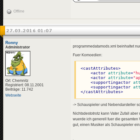
Offline
27.03.2016 01:07
Ronny
programmedatamods.xml beinhaltet nun f
Administrator
Fuer Komoedien:
<
castAttributes
>
<
actor
attribute
=
"h
<
actor
attribute
=
"a
Ort: Chemnitz
<
supportingactor
at
Registriert: 08.11.2001
<
supportingactor
at
Beiträge: 11.742
</
castAttributes
>
Webseite
-> Schauspieler und Nebendarsteller sol
Nichtsdestotrotz kann Vater Zufall aber
wuerde ich generell fuer die gesamten
gut, einen Musiker als Schauspieler ei