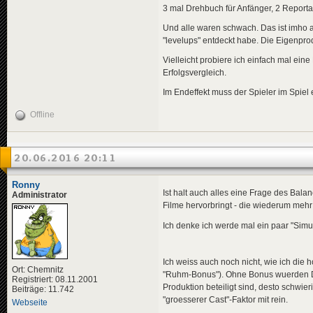
3 mal Drehbuch für Anfänger, 2 Report
Und alle waren schwach. Das ist imho ab
"levelups" entdeckt habe. Die Eigenprod
Vielleicht probiere ich einfach mal ei
Erfolgsvergleich.
Im Endeffekt muss der Spieler im Spiel e
Offline
20.06.2016 20:11
Ronny
Ist halt auch alles eine Frage des Bala
Administrator
Filme hervorbringt - die wiederum mehr 
Ich denke ich werde mal ein paar "Simu
Ich weiss auch noch nicht, wie ich die
Ort: Chemnitz
"Ruhm-Bonus"). Ohne Bonus wuerden Dr
Registriert: 08.11.2001
Produktion beteiligt sind, desto schwi
Beiträge: 11.742
"groesserer Cast"-Faktor mit rein.
Webseite