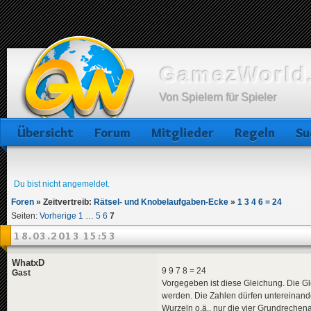
GamezWorld.
Von Spielern für Spieler
Übersicht
Forum
Mitglieder
Regeln
Su
Du bist nicht angemeldet.
Foren
»
Zeitvertreib:
Rätsel- und Knobelaufgaben-Ecke
»
1 3 4 6 = 24
Seiten:
Vorherige
1
…
5
6
7
18.03.2013 15:53
WhatxD
9 9 7 8 = 24
Gast
Vorgegeben ist diese Gleichung. Die Gle
werden. Die Zahlen dürfen untereinand
Wurzeln o.ä., nur die vier Grundrechena