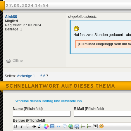
27.03.2024 14:54
Alak66
singelotto schrieb:
Mitglied
Registriert: 27.03.2024
Beiträge: 1
Hat fast zwei Stunden gedauert - abe
[Du musst eingeloggt sein um v
Offline
Seiten:
Vorherige
1
…
5
6
7
SCHNELLANTWORT AUF DIESES THEMA
Schreibe deinen Beitrag und versende ihn
Name
(Pflichtfeld)
E-Mail
(Pflichtfeld)
Beitrag
(Pflichtfeld)