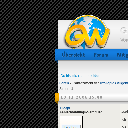
G
Von
Übersicht
Forum
Mitg
Du bist nicht angemeldet.
Foren
»
Gamezworld.de:
Off-Topic / Allge
Seiten:
1
13.11.2006 15:48
Elogy
Joah
Fehlermeldungs-Sammler
Ich 
Jetz