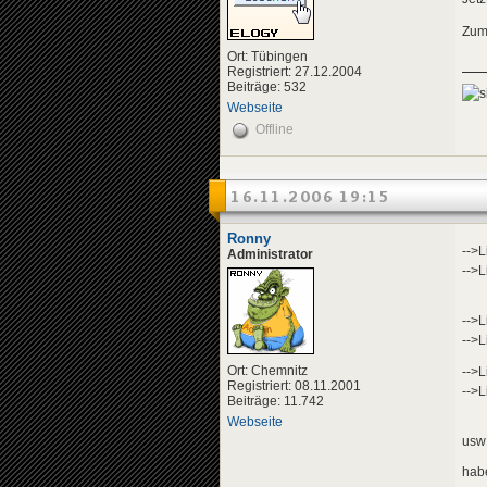
Zum
Ort: Tübingen
Registriert: 27.12.2004
Beiträge: 532
Webseite
Offline
16.11.2006 19:15
Ronny
-->L
Administrator
-->L
-->L
-->L
Ort: Chemnitz
-->L
Registriert: 08.11.2001
-->L
Beiträge: 11.742
Webseite
usw
habe