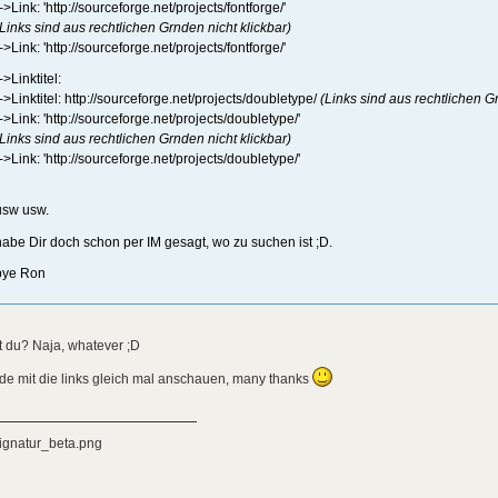
->Link: 'http://sourceforge.net/projects/fontforge/'
(Links sind aus rechtlichen Grnden nicht klickbar)
->Link: 'http://sourceforge.net/projects/fontforge/'
->Linktitel:
-->Linktitel: http://sourceforge.net/projects/doubletype/
(Links sind aus rechtlichen G
-->Link: 'http://sourceforge.net/projects/doubletype/'
(Links sind aus rechtlichen Grnden nicht klickbar)
-->Link: 'http://sourceforge.net/projects/doubletype/'
usw usw.
habe Dir doch schon per IM gesagt, wo zu suchen ist ;D.
bye Ron
 du? Naja, whatever ;D
e mit die links gleich mal anschauen, many thanks