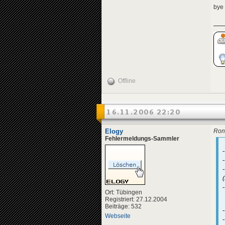
bye
Offline
16.11.2006 22:20
Elogy
Ron
Fehlermeldungs-Sammler
-
Ort: Tübingen
Registriert: 27.12.2004
Beiträge: 532
-
Webseite
-