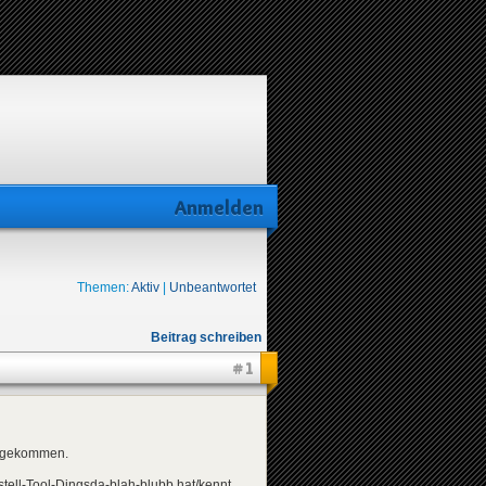
Anmelden
Themen:
Aktiv
|
Unbeantwortet
Beitrag schreiben
#1
ht gekommen.
stell-Tool-Dingsda-blah-blubb hat/kennt.