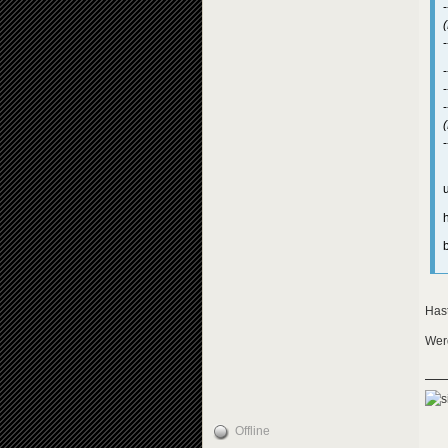
-
-
-
Hast
Werd
Offline