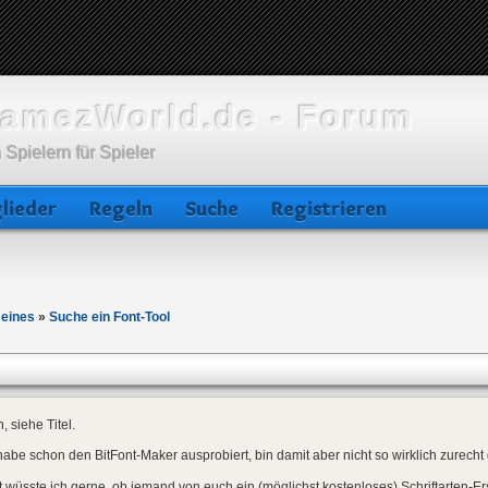
amezWorld.de - Forum
 Spielern für Spieler
lieder
Regeln
Suche
Registrieren
meines
»
Suche ein Font-Tool
, siehe Titel.
habe schon den BitFont-Maker ausprobiert, bin damit aber nicht so wirklich zurec
t wüsste ich gerne, ob jemand von euch ein (möglichst kostenloses) Schriftarten-Er