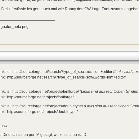
 Bleistift wüsste ich gern auch mal wie Ronny den GW-Logo-Font zusammengebast
inktitel: http://sourceforge.net/search/?type_of_sea...rds=font+editor
(Links sind aus
ink: 'http://sourceforge.net/search/?type_of_search=soft&words=font+editor'
inktitel: http://sourceforge.net/projects/fontforge/
(Links sind aus rechtlichen Grnden 
ink: 'http://sourceforge.net/projects/fontforge/'
inktitel: http://sourceforge.net/projects/doubletype/
(Links sind aus rechtlichen Grnde
ink: 'http://sourceforge.net/projects/doubletype/'
 usw.
 Dir doch schon per IM gesagt, wo zu suchen ist ;D.