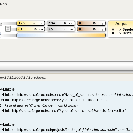
 Ron
ny,16.11.2006 18:15 schrieb:
->Linktitel:
-->Linktitel: http://sourceforge.net/search/?type_of_sea...rds=font+editor
(Links sind 
-->Link: 'http://sourceforge.net/search/?type_of_sea...rds=font+editor'
(Links sind aus rechtlichen Grnden nicht klickbar)
-->Link: 'http://sourceforge.net/search/?type_of_search=soft&words=font+editor'
->Linktitel:
->Linktitel: http://sourceforge.net/projects/fontforge/
(Links sind aus rechtlichen Grnd