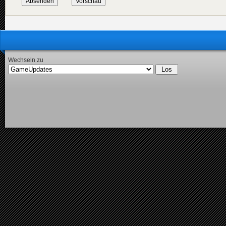
Wechseln zu