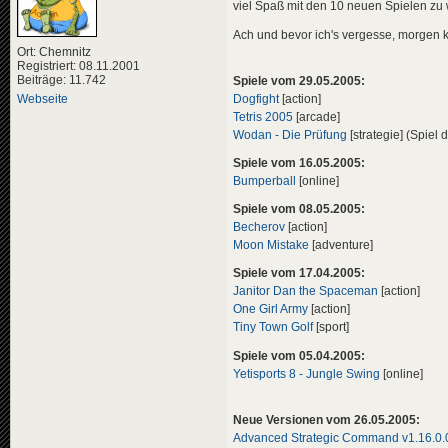
viel Spaß mit den 10 neuen Spielen zu
Ach und bevor ich's vergesse, morgen k
Ort: Chemnitz
Registriert: 08.11.2001
Beiträge: 11.742
Spiele vom 29.05.2005:
Dogfight
[action]
Webseite
Tetris 2005
[arcade]
Wodan - Die Prüfung
[strategie] (Spiel
Spiele vom 16.05.2005:
Bumperball
[online]
Spiele vom 08.05.2005:
Becherov
[action]
Moon Mistake
[adventure]
Spiele vom 17.04.2005:
Janitor Dan the Spaceman
[action]
One Girl Army
[action]
Tiny Town Golf
[sport]
Spiele vom 05.04.2005:
Yetisports 8 - Jungle Swing
[online]
Neue Versionen vom 26.05.2005:
Advanced Strategic Command v1.16.0.