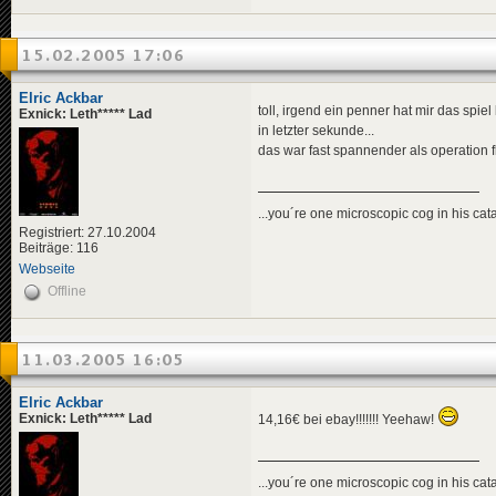
15.02.2005 17:06
Elric Ackbar
toll, irgend ein penner hat mir das spi
Exnick: Leth***** Lad
in letzter sekunde...
das war fast spannender als operation f
...you´re one microscopic cog in his cata
Registriert: 27.10.2004
Beiträge: 116
Webseite
Offline
11.03.2005 16:05
Elric Ackbar
Exnick: Leth***** Lad
14,16€ bei ebay!!!!!!! Yeehaw!
...you´re one microscopic cog in his cata