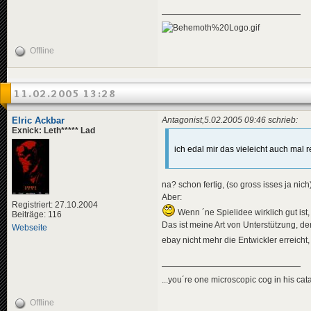
Offline
11.02.2005 13:28
Elric Ackbar
Antagonist,5.02.2005 09:46 schrieb:
Exnick: Leth***** Lad
ich edal mir das vieleicht auch mal 
na? schon fertig, (so gross isses ja nich
Aber:
Registriert: 27.10.2004
Wenn ´ne Spielidee wirklich gut ist,
Beiträge: 116
Das ist meine Art von Unterstützung, d
Webseite
ebay nicht mehr die Entwickler erreicht
...you´re one microscopic cog in his cata
Offline