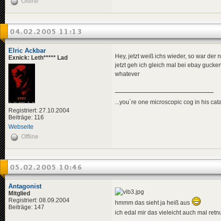
Offline
04.02.2005 11:13
Elric Ackbar
Hey, jetzt weiß ichs wieder, so war der 
Exnick: Leth***** Lad
jetzt geh ich gleich mal bei ebay gucke
whatever
...you´re one microscopic cog in his cata
Registriert: 27.10.2004
Beiträge: 116
Webseite
Offline
05.02.2005 10:46
Antagonist
Mitglied
Registriert: 08.09.2004
hmmm das sieht ja heiß aus
Beiträge: 147
ich edal mir das vieleicht auch mal retn