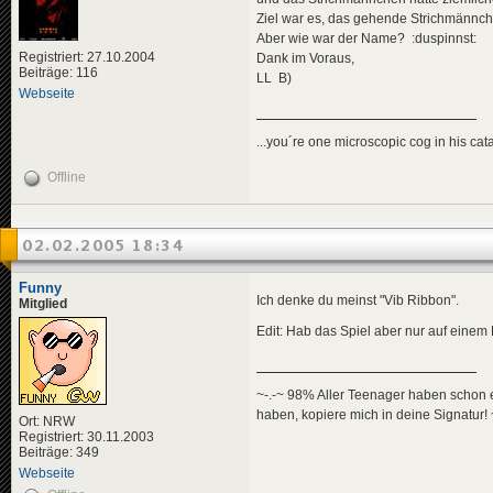
Ziel war es, das gehende Strichmännche
Aber wie war der Name? :duspinnst:
Registriert: 27.10.2004
Dank im Voraus,
Beiträge: 116
LL B)
Webseite
...you´re one microscopic cog in his cata
Offline
02.02.2005 18:34
Funny
Ich denke du meinst "Vib Ribbon".
Mitglied
Edit: Hab das Spiel aber nur auf einem 
~-.-~ 98% Aller Teenager haben schon e
haben, kopiere mich in deine Signatur! 
Ort: NRW
Registriert: 30.11.2003
Beiträge: 349
Webseite