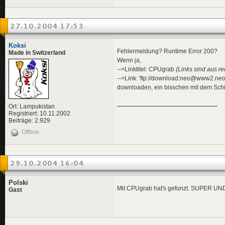
27.10.2004 17:53
Koksi
Fehlermeldung? Runtime Error 200?
Made in Switzerland
Wenn ja,
-->Linktitel: CPUgrab
(Links sind aus re
-->Link: 'ftp://download:neo@www2.neo
downloaden, ein bisschen mit dem Schie
Ort: Lampukistan
Registriert: 10.11.2002
Beiträge: 2.929
Offline
29.10.2004 16:04
Polski
Mit CPUgrab hat's gefunzt. SUPER
Gast