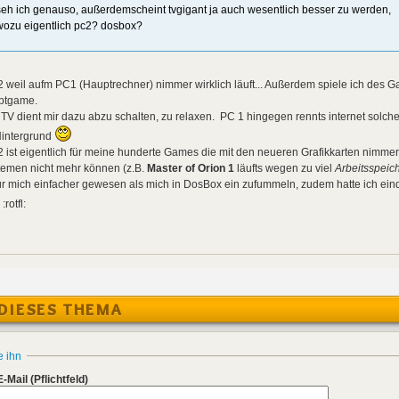
seh ich genauso, außerdemscheint tvgigant ja auch wesentlich besser zu werden,
wozu eigentlich pc2? dosbox?
 weil aufm PC1 (Hauptrechner) nimmer wirklich läuft... Außerdem spiele ich des G
ptgame.
V dient mir dazu abzu schalten, zu relaxen. PC 1 hingegen rennts internet solc
Hintergrund
 ist eigentlich für meine hunderte Games die mit den neueren Grafikkarten nimm
temen nicht mehr können (z.B.
Master of Orion 1
läufts wegen zu viel
Arbeitsspeic
für mich einfacher gewesen als mich in DosBox ein zufummeln, zudem hatte ich ei
:rotfl:
DIESES THEMA
e ihn
E-Mail
(Pflichtfeld)