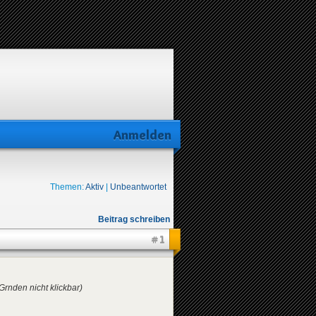
Anmelden
Themen:
Aktiv
|
Unbeantwortet
Beitrag schreiben
#1
Grnden nicht klickbar)