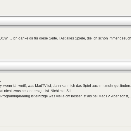
W .... ich danke dir für diese Seite. FAst alles Spiele, die ich schon immer gesuc
.
y, wenn ich weiß, was MadTV ist, dann kann ich das Spiel auch nit mehr gut finden.
at nichts was besonders gut ist. Nicht mal Stil ....
Programmplanung ist einizige was vielleicht besser ist als bei MadTV. Aber sonst,.