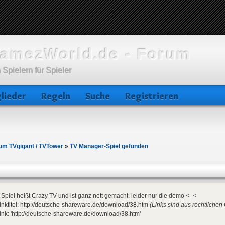
amezWorld.de - Forum
 Spielern für Spieler
lieder
Regeln
Suche
Registrieren
 um TVgigant / TVTower
»
TV Manager-Spiel gefunden
Spiel heißt Crazy TV und ist ganz nett gemacht. leider nur die demo <_<
inktitel: http://deutsche-shareware.de/download/38.htm
(Links sind aus rechtlichen 
ink: 'http://deutsche-shareware.de/download/38.htm'