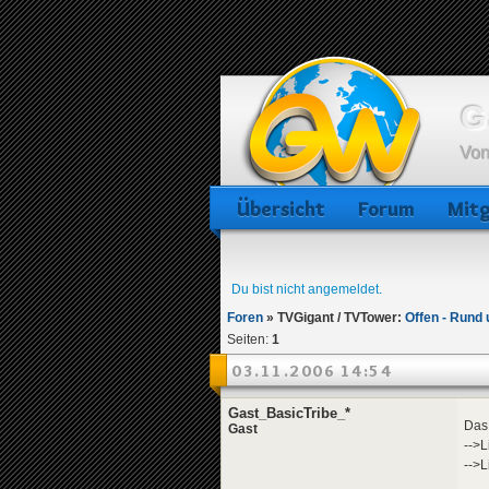
G
Von
Übersicht
Forum
Mitg
Du bist nicht angemeldet.
Foren
»
TVGigant / TVTower:
Offen - Rund
Seiten:
1
03.11.2006 14:54
Gast_BasicTribe_*
Das 
Gast
-->L
-->L