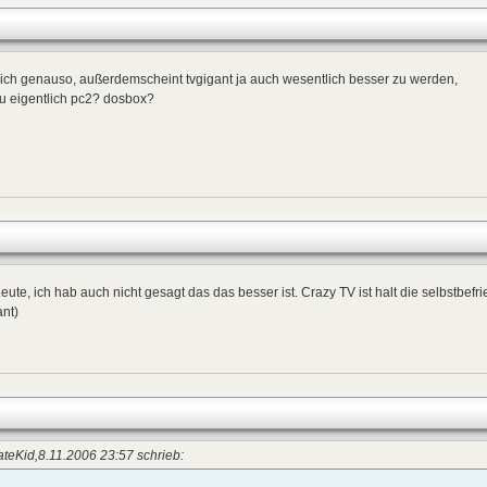
ich genauso, außerdemscheint tvgigant ja auch wesentlich besser zu werden,
u eigentlich pc2? dosbox?
eute, ich hab auch nicht gesagt das das besser ist. Crazy TV ist halt die selbstbef
nt)
teKid,8.11.2006 23:57 schrieb: