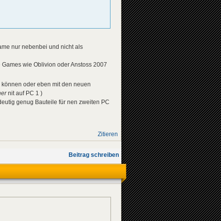
ame nur nebenbei und nicht als
he Games wie Oblivion oder Anstoss 2007
er können oder eben mit den neuen
her
nit auf PC 1 )
ndeutig genug Bauteile für nen zweiten PC
Zitieren
Beitrag schreiben