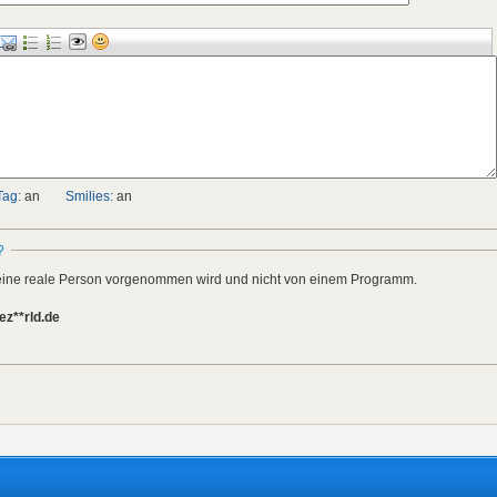
Tag:
an
Smilies:
an
?
h eine reale Person vorgenommen wird und nicht von einem Programm.
ez**rld.de