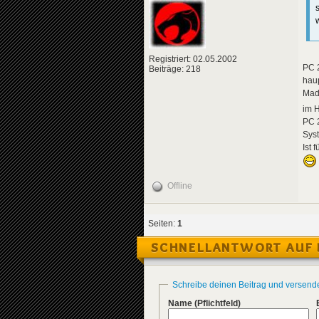
Registriert: 02.05.2002
PC 2
Beiträge: 218
hau
MadT
im 
PC 2
Sys
Ist 
Offline
Seiten:
1
SCHNELLANTWORT AUF 
Schreibe deinen Beitrag und versend
Name
(Pflichtfeld)