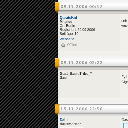
09.11.2006 00:57
QarateKid
seh 
Mitglied
Ort: Berlin
woz
Registriert: 29.09.2006
Beiträge: 10
Webseite
Offline
09.11.2006 02:22
Gast_BasicTribe_*
Ey L
Gast
Giga
15.11.2006 22:50
Dalli
Qara
Hausmeister