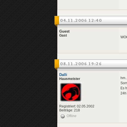
04.11.2006 12:40
Guest
Gast
WOOO
08.11.2006 19:26
Dalli
hm..
Hausmeister
Sorr
Es h
24h 
Registriert: 02.05.2002
Beiträge: 218
Offline