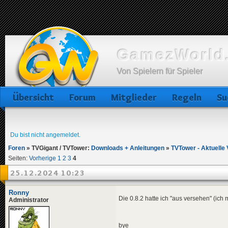
GamezWorld.
Von Spielern für Spieler
Übersicht
Forum
Mitglieder
Regeln
Su
Du bist nicht angemeldet.
Foren
»
TVGigant / TVTower:
Downloads + Anleitungen
»
TVTower - Aktuelle 
Seiten:
Vorherige
1
2
3
4
25.12.2024 10:23
Ronny
Die 0.8.2 hatte ich "aus versehen" (ich 
Administrator
bye