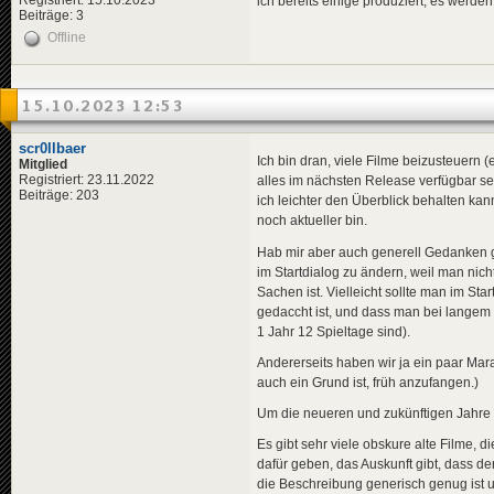
Registriert: 15.10.2023
ich bereits einige produziert, es werde
Beiträge: 3
Offline
15.10.2023 12:53
scr0llbaer
Ich bin dran, viele Filme beizusteuern (
Mitglied
Registriert: 23.11.2022
alles im nächsten Release verfügbar se
Beiträge: 203
ich leichter den Überblick behalten kan
noch aktueller bin.
Hab mir aber auch generell Gedanken g
im Startdialog zu ändern, weil man nic
Sachen ist. Vielleicht sollte man im Sta
gedaccht ist, und dass man bei langem 
1 Jahr 12 Spieltage sind).
Andererseits haben wir ja ein paar Mar
auch ein Grund ist, früh anzufangen.)
Um die neueren und zukünftigen Jahre 
Es gibt sehr viele obskure alte Filme, 
dafür geben, das Auskunft gibt, dass der
die Beschreibung generisch genug ist un