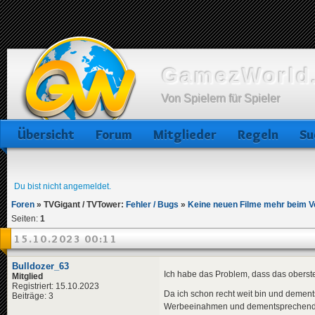
GamezWorld.
Von Spielern für Spieler
Übersicht
Forum
Mitglieder
Regeln
Su
Du bist nicht angemeldet.
Foren
»
TVGigant / TVTower:
Fehler / Bugs
»
Keine neuen Filme mehr beim Ve
Seiten:
1
15.10.2023 00:11
Bulldozer_63
Ich habe das Problem, dass das oberste 
Mitglied
Registriert: 15.10.2023
Da ich schon recht weit bin und deme
Beiträge: 3
Werbeeinahmen und dementsprechend gu