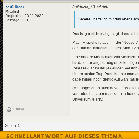
scr0llbaer
Bulldozer_63 schrieb:
Mitglied
Registriert: 23.11.2022
Generell hätte ich mir das aber auc
Beiträge: 203
Das ist gar nicht mal gesagt, dass sic
Mad TV spielte ja auch in der "Neuzeit"
den damals aktuellen Filmen. Mad TV ha
Eine andere Möglichkeit wär vielleicht
bis dato nur angekündigten zukünftigen 
Release-Datum der jeweiligen Version) 
einem echten Tag. Dann könnte man auc
gäbe immer noch genug Auswahl (ausre
(Mal abgesehen auch davon dass sich d
verändert hat, aber man kann ja humorv
Universum feiern.)
Offline
Seiten:
1
SCHNELLANTWORT AUF DIESES THEMA