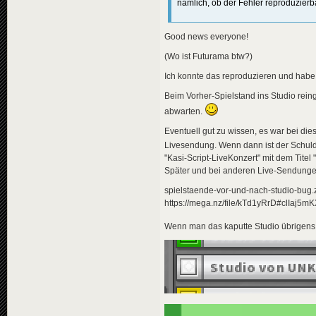
nämlich, ob der Fehler reproduzierba
Good news everyone!
(Wo ist Futurama btw?)
Ich konnte das reproduzieren und habe
Beim Vorher-Spielstand ins Studio rei
abwarten.
Eventuell gut zu wissen, es war bei di
Livesendung. Wenn dann ist der Schuldi
"Kasi-Script-LiveKonzert" mit dem Tit
Später und bei anderen Live-Sendungen 
spielstaende-vor-und-nach-studio-bug.
https://mega.nz/file/kTd1yRrD#clIa
Wenn man das kaputte Studio übrigens v