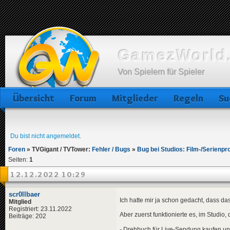
GamezWorld.
Von Spielern für Spieler
Übersicht
Forum
Mitglieder
Regeln
Su
Du bist nicht angemeldet.
Foren
»
TVGigant / TVTower:
Fehler / Bugs
»
Bug bei Studios: Film-/Serienp
Seiten:
1
12.12.2022 10:29
scr0llbaer
Ich hatte mir ja schon gedacht, dass da
Mitglied
Registriert: 23.11.2022
Aber zuerst funktionierte es, im Studio,
Beiträge: 202
- Drehbuch für Live-Sendung kaufen un