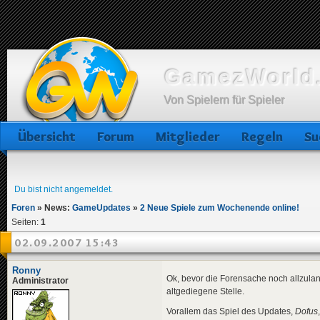
GamezWorld.
Von Spielern für Spieler
Übersicht
Forum
Mitglieder
Regeln
Su
Du bist nicht angemeldet.
Foren
»
News:
GameUpdates
»
2 Neue Spiele zum Wochenende online!
Seiten:
1
02.09.2007 15:43
Ronny
Ok, bevor die Forensache noch allzulan
Administrator
altgediegene Stelle.
Vorallem das Spiel des Updates,
Dofus