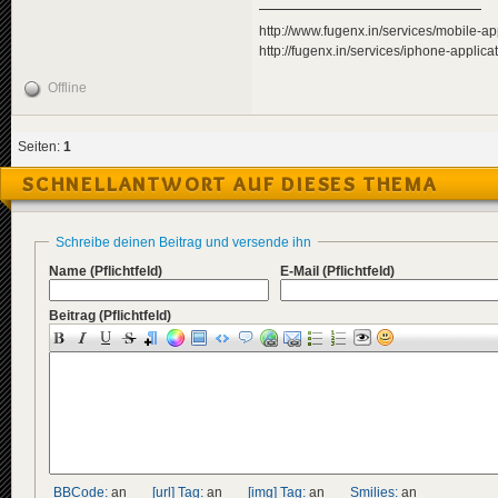
http://www.fugenx.in/services/mobile-ap
http://fugenx.in/services/iphone-applic
Offline
Seiten:
1
SCHNELLANTWORT AUF DIESES THEMA
Schreibe deinen Beitrag und versende ihn
Name
(Pflichtfeld)
E-Mail
(Pflichtfeld)
Beitrag
(Pflichtfeld)
BBCode:
an
[url] Tag:
an
[img] Tag:
an
Smilies:
an