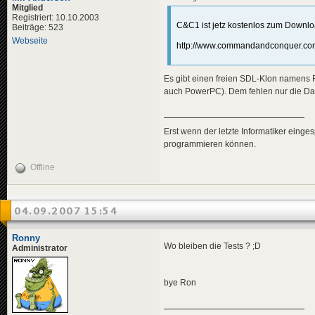
Mitglied
Registriert: 10.10.2003
C&C1 ist jetz kostenlos zum Downloa
Beiträge: 523
Webseite
http://www.commandandconquer.com
Es gibt einen freien SDL-Klon namens 
auch PowerPC). Dem fehlen nur die Date
Erst wenn der letzte Informatiker eingesp
programmieren können.
Offline
04.09.2007 15:54
Ronny
Wo bleiben die Tests ? ;D
Administrator
bye Ron