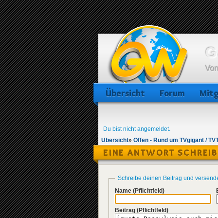
G
Von
Übersicht
Forum
Mitg
Du bist nicht angemeldet.
Übersicht
»
Offen - Rund um TVgigant / TV
EINE ANTWORT SCHREI
Schreibe deinen Beitrag und versend
Name
(Pflichtfeld)
Beitrag
(Pflichtfeld)