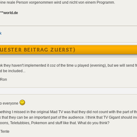
h eine reale Person vorgenommen wird und nicht von einem Programm.
***world.de
k
UESTER BEITRAG ZUERST)
ink they haven't implemented it coz of the time u played (evening), but we will send fr
d be included...
 Ron
lo everyone
thing I missed in the original Mad TV was that they did not count with the part of t
k that they can be an important part of the audience. I think that TV Gigant should 
oons, Teletubbies, Pokemon and stuff like that. What do you think?
 Tente