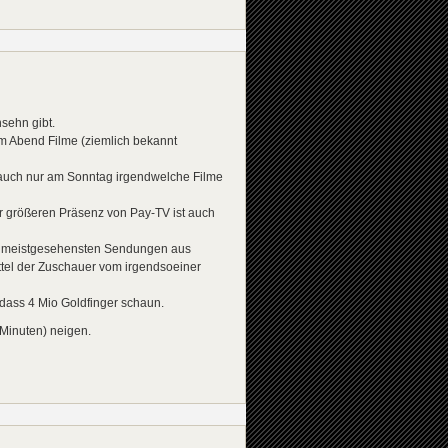
sehn gibt.
nem Abend Filme (ziemlich bekannt
auch nur am Sonntag irgendwelche Filme
 größeren Präsenz von Pay-TV ist auch
der meistgesehensten Sendungen aus
ttel der Zuschauer vom irgendsoeiner
 dass 4 Mio Goldfinger schaun.
-Minuten) neigen.