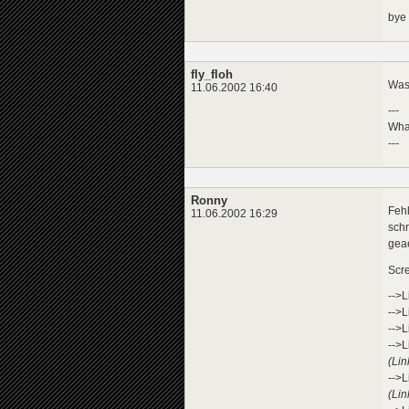
bye
fly_floh
Was 
11.06.2002 16:40
---
What
---
Ronny
Feh
11.06.2002 16:29
schr
gea
Scre
-->L
-->L
-->L
-->L
(Lin
-->L
(Lin