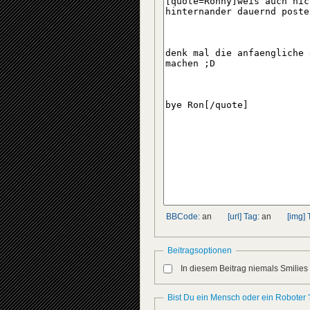
BBCode:
an
[url] Tag:
an
[img] 
Beitragsoptionen
In diesem Beitrag niemals Smilies
Bist Du ein Mensch oder ein Roboter 