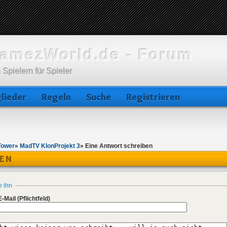
amezWorld.de - Forum
 Spielern für Spieler
lieder
Regeln
Suche
Registrieren
Tower
»
MadTV KlonProjekt 3
»
Eine Antwort schreiben
BEN
e ihn
E-Mail
(Pflichtfeld)