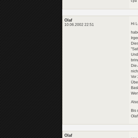
cya 
Olaf
Hi L
10.06.2002 22:51
hab
Irge
Dies
"Sat
Und
brin
Die
nich
Vor
Über
Bask
Wenn
Also
Bis
Olaf
Olaf