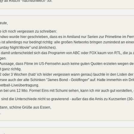
@ all Ritschl *nachtiunwech*:lol:
eute,
e ich noch vergessen zu schreiben:
ndwo wurde hier geschrieben, dass es in Amiland nur Serien zur Primetime im Fern
 ist allerdings nur bedingt richtig: alle großen Networks bringen zumindest an ei
urday Night Movie" und ähnliches).
 damit unterscheidet sich das Programm von ABC oder FOX kaum von RTL, die ja 
gen.
 Aussage, dass Filme im US-Fernsehn auch keine guten Quoten erzielen wegen der
t ganz richtig.
 2 oder 3 Wochen (hab' ich leider vergessen wann genau) tauchte in den Listen 
see auch der alte Schinken "James Bond - Goldfinger" auf. Hatte immerhin ein Dri
etball-Liveübertragung.
 bei uns 12 Mio. Formel Eins mit Schumi sehen, kann ich mir auch gut vorstellen,
 sind die Unterschiede nicht so gravierend - außer das die Amis zu Kurzserien (30
 dann, schöne Grüße aus Essen,
.