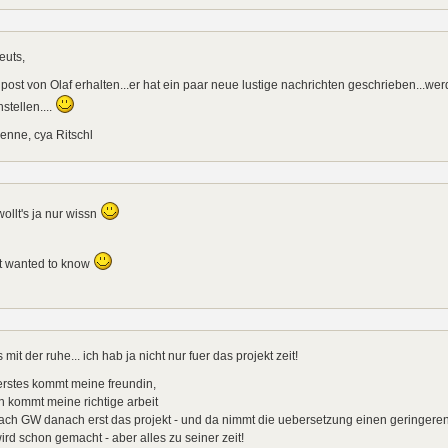
euts,
post von Olaf erhalten...er hat ein paar neue lustige nachrichten geschrieben...w
stellen....
enne, cya Ritschl
wollt's ja nur wissn
st wanted to know
s mit der ruhe... ich hab ja nicht nur fuer das projekt zeit!
erstes kommt meine freundin,
 kommt meine richtige arbeit
ch GW danach erst das projekt - und da nimmt die uebersetzung einen geringeren 
ird schon gemacht - aber alles zu seiner zeit!