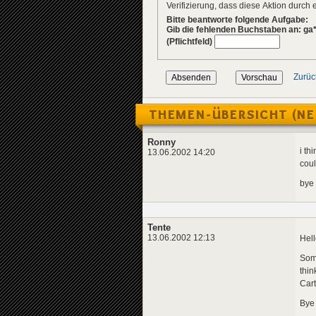
Verifizierung, dass diese Aktion durc
Bitte beantworte folgende Aufgabe:
Gib die fehlenden Buchstaben an: ga
(Pflichtfeld)
Zurüc
THEMEN-ÜBERSICHT (NE
Ronny
i th
13.06.2002 14:20
coul
bye
Tente
13.06.2002 12:13
Hel
Some
thin
Cart
Bye