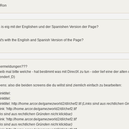
 Ron
is eig mit der Englishen und der Spanishen Version der Page?
's with the English and Spanish Version of the Page?
lermeldungen???
eib mal bitte welche - hat bestimmt was mit DirectX zu tun - oder lief eine der alte
endert ;D)
ens: also die beiden screens die du willst sind ziemlich einfach zu bearbeiten:
inktitel:
inktitel:
inktitel: http://home.arcor.de/gamezworld2/dl/chef2.tif
(Links sind aus rechtlichen Gr
ink: 'http://home.arcor.de/gamezworld2/dl/chef2.tif'
ks sind aus rechtlichen Gründen nicht klickbar)
ink: 'http://home.arcor.de/gamezworld2/dl/chef2.tif'
ks sind aus rechtlichen Gründen nicht klickbar)