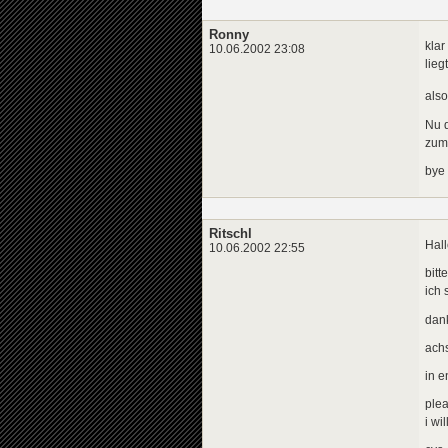
Ronny
klar
10.06.2002 23:08
lieg
also
Nu d
zum
bye
Ritschl
Hall
10.06.2002 22:55
bitt
ich 
dan
achs
in e
plea
i wi