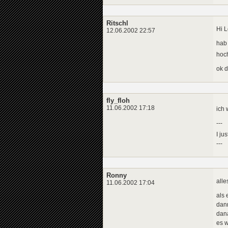
Ritschl
Hi L
12.06.2002 22:57
hab 
hoch
ok d
fly_floh
11.06.2002 17:18
ich 
---
I ju
---
Ronny
alle
11.06.2002 17:04
als 
dann
dana
es w