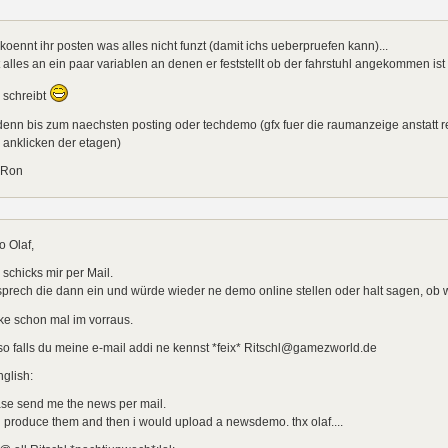
 koennt ihr posten was alles nicht funzt (damit ichs ueberpruefen kann)...
t alles an ein paar variablen an denen er feststellt ob der fahrstuhl angekommen ist
 schreibt
enn bis zum naechsten posting oder techdemo (gfx fuer die raumanzeige anstatt re
 anklicken der etagen)
 Ron
o Olaf,
e schicks mir per Mail.
sprech die dann ein und würde wieder ne demo online stellen oder halt sagen, ob 
ke schon mal im vorraus.
o falls du meine e-mail addi ne kennst *feix* Ritschl@gamezworld.de
nglish:
se send me the news per mail.
ll produce them and then i would upload a newsdemo. thx olaf....