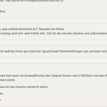
ink: 'http://home.arcor.de/gamezworld2/dl/chef2.tif'
 Ron
, also erstmal kommt bei ALT Tabulator ein Fehler.
 Aufzug sind sehr viele Fehler drin. Soll ich die mal alle checken und aufschreibe
mir läuft die Demo gar nicht erst. Spuckt lauter Fehlermeldungen aus und dann ist
 wäre froh wenn mir jemand(Ronny) den Original Screen vom CHEFbüro und dem R
icken würde.
was ich das brauche werdet Ih sehen
ke
i