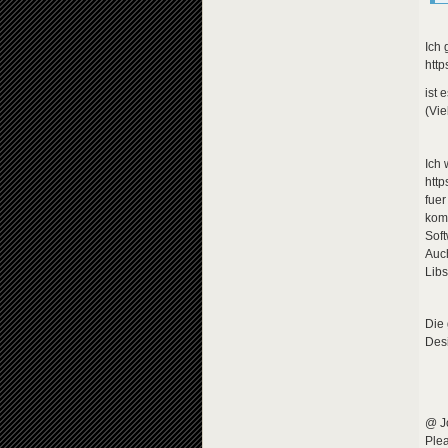
Ich 
http
ist 
(Vie
Ich 
http
fuer
kom
Soft
Auch
Libs
Die 
Des
@ J
Plea