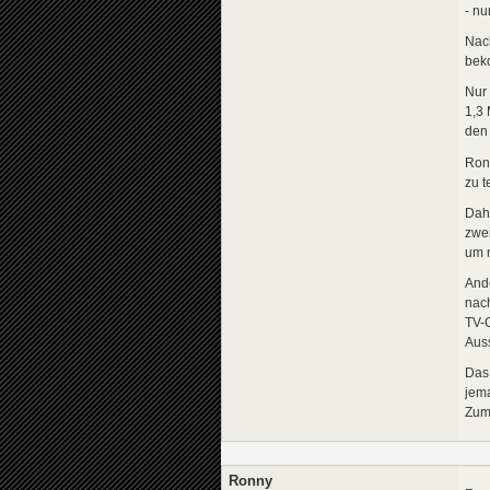
- nu
Nac
bek
Nur 
1,3 
den 
Ronn
zu t
Dahe
zwei
um m
Ande
nach
TV-G
Auss
Das 
jema
Zumi
Ronny