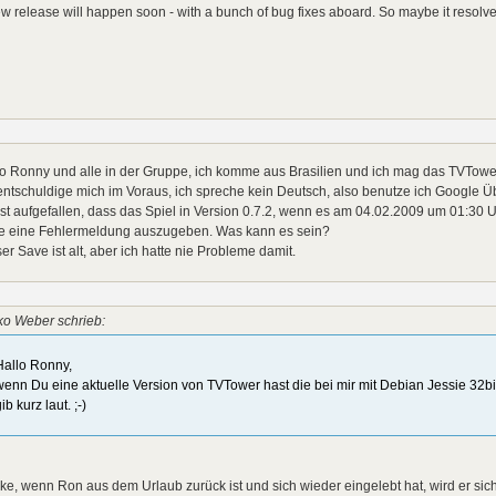
w release will happen soon - with a bunch of bug fixes aboard. So maybe it resolve
o Ronny und alle in der Gruppe, ich komme aus Brasilien und ich mag das TVTower-
entschuldige mich im Voraus, ich spreche kein Deutsch, also benutze ich Google Ü
ist aufgefallen, dass das Spiel in Version 0.7.2, wenn es am 04.02.2009 um 01:30 U
e eine Fehlermeldung auszugeben. Was kann es sein?
er Save ist alt, aber ich hatte nie Probleme damit.
ko Weber schrieb:
Hallo Ronny,
wenn Du eine aktuelle Version von TVTower hast die bei mir mit Debian Jessie 32bit 
ib kurz laut. ;-)
e, wenn Ron aus dem Urlaub zurück ist und sich wieder eingelebt hat, wird er sic