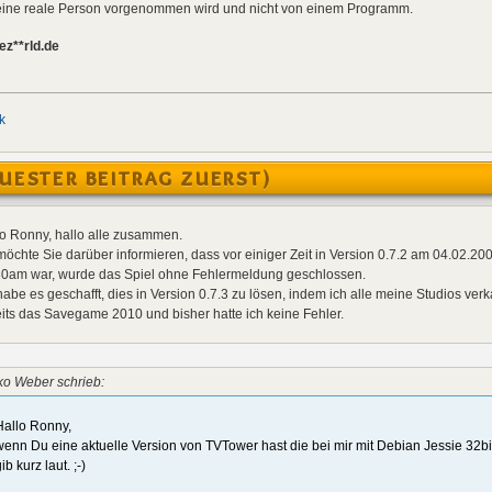
h eine reale Person vorgenommen wird und nicht von einem Programm.
ez**rld.de
k
UESTER BEITRAG ZUERST)
o Ronny, hallo alle zusammen.
möchte Sie darüber informieren, dass vor einiger Zeit in Version 0.7.2 am 04.02.2009
30am war, wurde das Spiel ohne Fehlermeldung geschlossen.
habe es geschafft, dies in Version 0.7.3 zu lösen, indem ich alle meine Studios ver
its das Savegame 2010 und bisher hatte ich keine Fehler.
ko Weber schrieb:
Hallo Ronny,
wenn Du eine aktuelle Version von TVTower hast die bei mir mit Debian Jessie 32bit 
ib kurz laut. ;-)