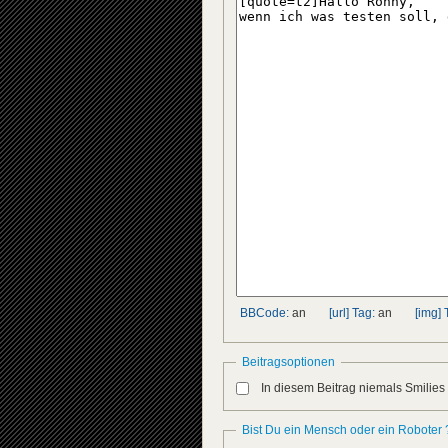
BBCode:
an
[url] Tag:
an
[img] 
Beitragsoptionen
In diesem Beitrag niemals Smilies
Bist Du ein Mensch oder ein Roboter 