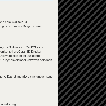
nn bereits glibc 2.23.
aufgesetzt - kannst Du gerne tun)
en, ihre Software auf CentOS 7 noch
n kompiliert. Cura (3D-Drucker-
e Software nicht mehr ausfuehren.
 neue Pythonversionen (bzw von dort dann
nervt. Das ist irgendwie eine unguenstige
e found a bug.