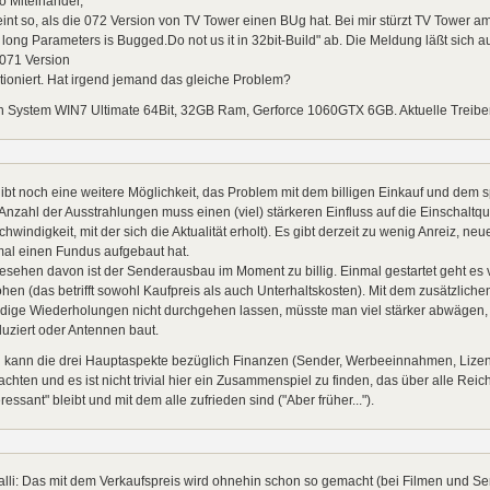
o Miteinander,
int so, als die 072 Version von TV Tower einen BUg hat. Bei mir stürzt TV Tower am
 long Parameters is Bugged.Do not us it in 32bit-Build" ab. Die Meldung läßt sich a
 071 Version
tioniert. Hat irgend jemand das gleiche Problem?
 System WIN7 Ultimate 64Bit, 32GB Ram, Gerforce 1060GTX 6GB. Aktuelle Treiber si
ibt noch eine weitere Möglichkeit, das Problem mit dem billigen Einkauf und dem
Anzahl der Ausstrahlungen muss einen (viel) stärkeren Einfluss auf die Einschalt
hwindigkeit, mit der sich die Aktualität erholt). Es gibt derzeit zu wenig Anreiz,
mal einen Fundus aufgebaut hat.
sehen davon ist der Senderausbau im Moment zu billig. Einmal gestartet geht es v
hen (das betrifft sowohl Kaufpreis als auch Unterhaltskosten). Mit dem zusätzlich
dige Wiederholungen nicht durchgehen lassen, müsste man viel stärker abwägen, 
uziert oder Antennen baut.
 kann die drei Hauptaspekte bezüglich Finanzen (Sender, Werbeeinnahmen, Lizen
achten und es ist nicht trivial hier ein Zusammenspiel zu finden, das über alle Reic
eressant" bleibt und mit dem alle zufrieden sind ("Aber früher...").
li: Das mit dem Verkaufspreis wird ohnehin schon so gemacht (bei Filmen und Se