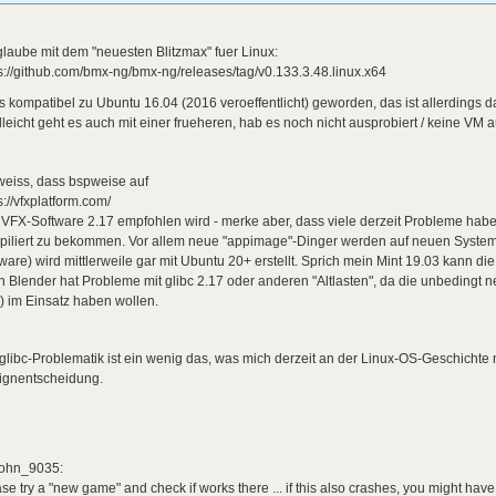
glaube mit dem "neuesten Blitzmax" fuer Linux:
s://github.com/bmx-ng/bmx-ng/releases/tag/v0.133.3.48.linux.x64
es kompatibel zu Ubuntu 16.04 (2016 veroeffentlicht) geworden, das ist allerdings da
lleicht geht es auch mit einer frueheren, hab es noch nicht ausprobiert / keine VM 
weiss, dass bspweise auf
s://vfxplatform.com/
 VFX-Software 2.17 empfohlen wird - merke aber, dass viele derzeit Probleme hab
piliert zu bekommen. Vor allem neue "appimage"-Dinger werden auf neuen Systeme
ware) wird mittlerweile gar mit Ubuntu 20+ erstellt. Sprich mein Mint 19.03 kann di
 Blender hat Probleme mit glibc 2.17 oder anderen "Altlasten", da die unbedingt
) im Einsatz haben wollen.
glibc-Problematik ist ein wenig das, was mich derzeit an der Linux-OS-Geschichte 
ignentscheidung.
ohn_9035:
se try a "new game" and check if works there ... if this also crashes, you might hav