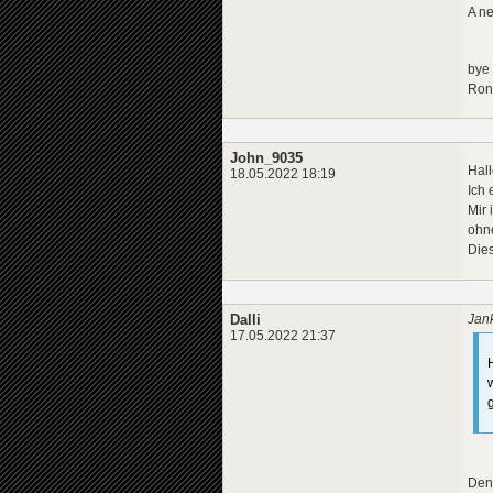
A ne
bye
Ron
John_9035
Hall
18.05.2022 18:19
Ich 
Mir 
ohn
Dies
Dalli
Jan
17.05.2022 21:37
g
Denk