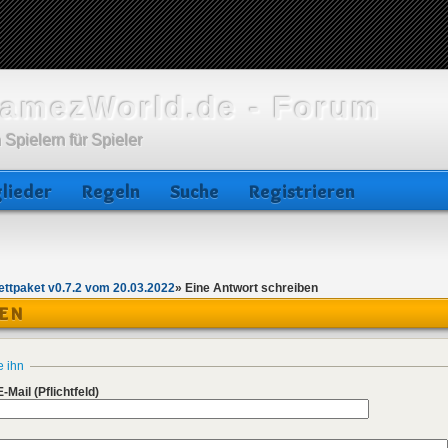
amezWorld.de - Forum
 Spielern für Spieler
lieder
Regeln
Suche
Registrieren
ttpaket v0.7.2 vom 20.03.2022
»
Eine Antwort schreiben
BEN
e ihn
E-Mail
(Pflichtfeld)