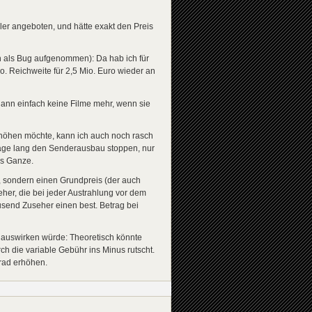
er angeboten, und hätte exakt den Preis
ch als Bug aufgenommen): Da hab ich für
o. Reichweite für 2,5 Mio. Euro wieder an
dann einfach keine Filme mehr, wenn sie
rhöhen möchte, kann ich auch noch rasch
 Tage lang den Senderausbau stoppen, nur
as Ganze.
n, sondern einen Grundpreis (der auch
her, die bei jeder Austrahlung vor dem
usend Zuseher einen best. Betrag bei
f auswirken würde: Theoretisch könnte
ch die variable Gebühr ins Minus rutscht.
rad erhöhen.