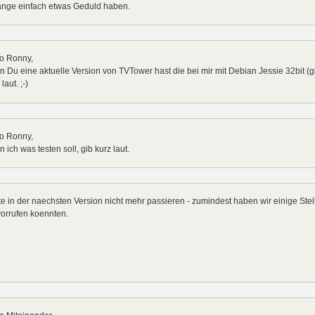
ange einfach etwas Geduld haben.
lo Ronny,
 Du eine aktuelle Version von TVTower hast die bei mir mit Debian Jessie 32bit (gli
laut. ;-)
lo Ronny,
 ich was testen soll, gib kurz laut.
te in der naechsten Version nicht mehr passieren - zumindest haben wir einige Ste
orrufen koennten.