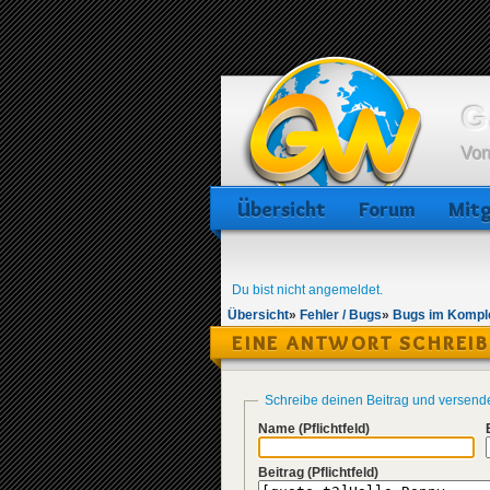
G
Von
Übersicht
Forum
Mitg
Du bist nicht angemeldet.
Übersicht
»
Fehler / Bugs
»
Bugs im Komple
EINE ANTWORT SCHREI
Schreibe deinen Beitrag und versend
Name
(Pflichtfeld)
Beitrag
(Pflichtfeld)