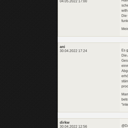
Hall
04.05.2022 17:00
sche
with
Die
funk
Mein
ani
Es g
30.04.2022 17:24
Die 
Gesc
ein
Abge
erhö
stän
prod
Man
betr
"int
dirkw
@Dal
30.04.2022 12:56