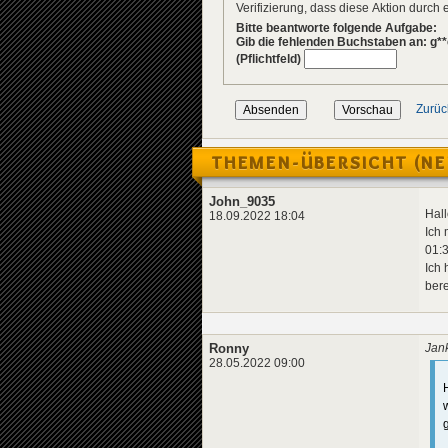
Verifizierung, dass diese Aktion durc
Bitte beantworte folgende Aufgabe:
Gib die fehlenden Buchstaben an: g**
(Pflichtfeld)
Zurüc
THEMEN-ÜBERSICHT (NE
John_9035
Hall
18.09.2022 18:04
Ich 
01:
Ich 
bere
Ronny
Jan
28.05.2022 09:00
g