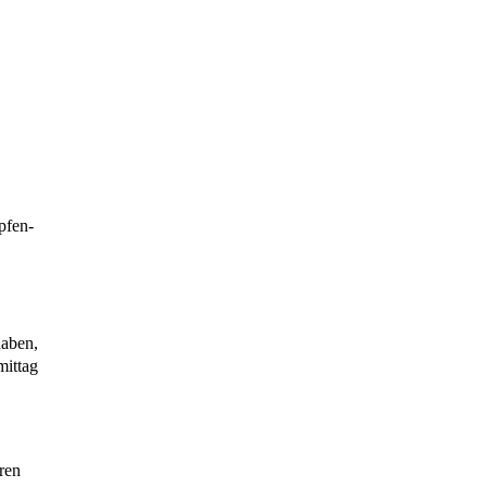
pfen-
haben,
mittag
ren