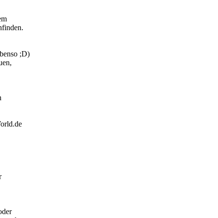
nem
finden.
ebenso ;D)
uen,
h
orld.de
r
oder