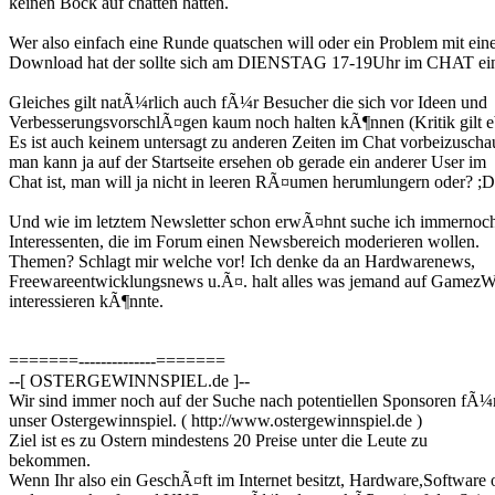
keinen Bock auf chatten hatten.
Wer also einfach eine Runde quatschen will oder ein Problem mit ei
Download hat der sollte sich am DIENSTAG 17-19Uhr im CHAT ein
Gleiches gilt natÃ¼rlich auch fÃ¼r Besucher die sich vor Ideen und
VerbesserungsvorschlÃ¤gen kaum noch halten kÃ¶nnen (Kritik gilt 
Es ist auch keinem untersagt zu anderen Zeiten im Chat vorbeizuscha
man kann ja auf der Startseite ersehen ob gerade ein anderer User im
Chat ist, man will ja nicht in leeren RÃ¤umen herumlungern oder? ;D
Und wie im letztem Newsletter schon erwÃ¤hnt suche ich immernoc
Interessenten, die im Forum einen Newsbereich moderieren wollen.
Themen? Schlagt mir welche vor! Ich denke da an Hardwarenews,
Freewareentwicklungsnews u.Ã¤. halt alles was jemand auf GamezW
interessieren kÃ¶nnte.
=======--------------=======
--[ OSTERGEWINNSPIEL.de ]--
Wir sind immer noch auf der Suche nach potentiellen Sponsoren fÃ¼
unser Ostergewinnspiel. ( http://www.ostergewinnspiel.de )
Ziel ist es zu Ostern mindestens 20 Preise unter die Leute zu
bekommen.
Wenn Ihr also ein GeschÃ¤ft im Internet besitzt, Hardware,Software 