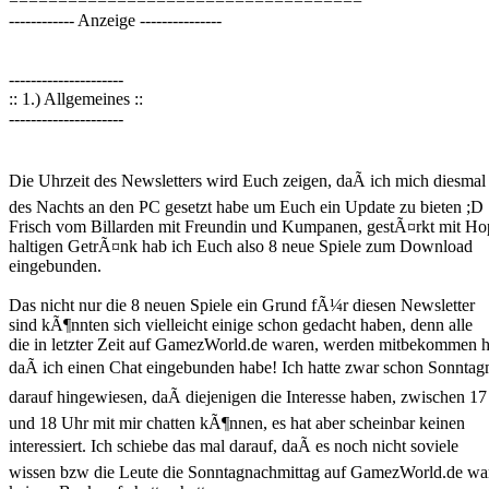
====================================
------------ Anzeige ---------------
---------------------
:: 1.) Allgemeines ::
---------------------
Die Uhrzeit des Newsletters wird Euch zeigen, daÃ ich mich diesmal
des Nachts an den PC gesetzt habe um Euch ein Update zu bieten ;D
Frisch vom Billarden mit Freundin und Kumpanen, gestÃ¤rkt mit Ho
haltigen GetrÃ¤nk hab ich Euch also 8 neue Spiele zum Download
eingebunden.
Das nicht nur die 8 neuen Spiele ein Grund fÃ¼r diesen Newsletter
sind kÃ¶nnten sich vielleicht einige schon gedacht haben, denn alle
die in letzter Zeit auf GamezWorld.de waren, werden mitbekommen 
daÃ ich einen Chat eingebunden habe! Ich hatte zwar schon Sonntag
darauf hingewiesen, daÃ diejenigen die Interesse haben, zwischen 17
und 18 Uhr mit mir chatten kÃ¶nnen, es hat aber scheinbar keinen
interessiert. Ich schiebe das mal darauf, daÃ es noch nicht soviele
wissen bzw die Leute die Sonntagnachmittag auf GamezWorld.de wa