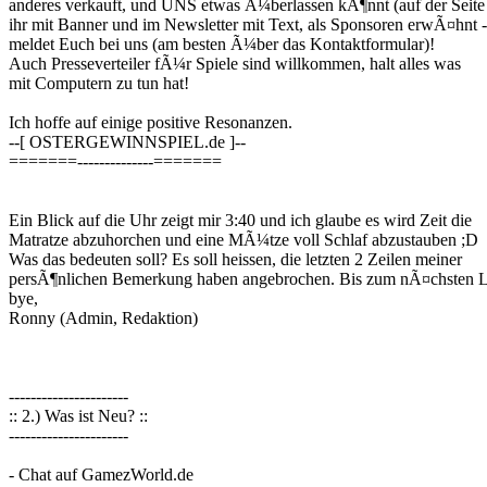
anderes verkauft, und UNS etwas Ã¼berlassen kÃ¶nnt (auf der Seite
ihr mit Banner und im Newsletter mit Text, als Sponsoren erwÃ¤hnt -
meldet Euch bei uns (am besten Ã¼ber das Kontaktformular)!
Auch Presseverteiler fÃ¼r Spiele sind willkommen, halt alles was
mit Computern zu tun hat!
Ich hoffe auf einige positive Resonanzen.
--[ OSTERGEWINNSPIEL.de ]--
=======--------------=======
Ein Blick auf die Uhr zeigt mir 3:40 und ich glaube es wird Zeit die
Matratze abzuhorchen und eine MÃ¼tze voll Schlaf abzustauben ;D
Was das bedeuten soll? Es soll heissen, die letzten 2 Zeilen meiner
persÃ¶nlichen Bemerkung haben angebrochen. Bis zum nÃ¤chsten Le
bye,
Ronny (Admin, Redaktion)
----------------------
:: 2.) Was ist Neu? ::
----------------------
- Chat auf GamezWorld.de