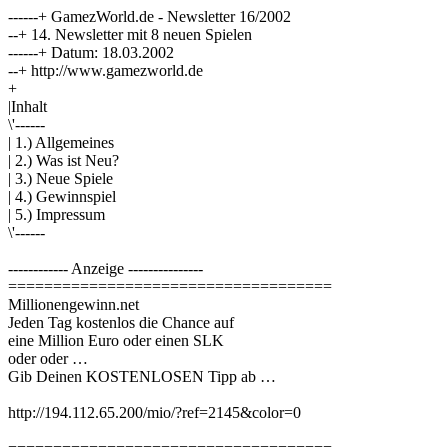
------+ GamezWorld.de - Newsletter 16/2002
--+ 14. Newsletter mit 8 neuen Spielen
------+ Datum: 18.03.2002
--+ http://www.gamezworld.de
+
|Inhalt
\'------
| 1.) Allgemeines
| 2.) Was ist Neu?
| 3.) Neue Spiele
| 4.) Gewinnspiel
| 5.) Impressum
\'------
------------ Anzeige ---------------
====================================
Millionengewinn.net
Jeden Tag kostenlos die Chance auf
eine Million Euro oder einen SLK
oder oder …
Gib Deinen KOSTENLOSEN Tipp ab …
http://194.112.65.200/mio/?ref=2145&color=0