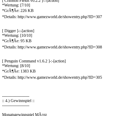
[ Crimson Fields v0.2.2 ]-:-[action]
*Wertung: [7/10]
*GrÃ¶Ãe: 226 KB
*Details: http://www.gamezworld.de/showentry.php?ID=307
[ Digger ]-:-[action]
*Wertung: [10/10]
*GrÃ¶Ãe: 95 KB
*Details: http://www.gamezworld.de/showentry.php?ID=308
[ Penguin Command v1.6.2 ]-:-[action]
*Wertung: [8/10]
*GrÃ¶Ãe: 1383 KB
*Details: http://www.gamezworld.de/showentry.php?ID=305
---------------------
:: 4.) Gewinnspiel ::
---------------------
Monatsgewinnspiel MÃ¤rz