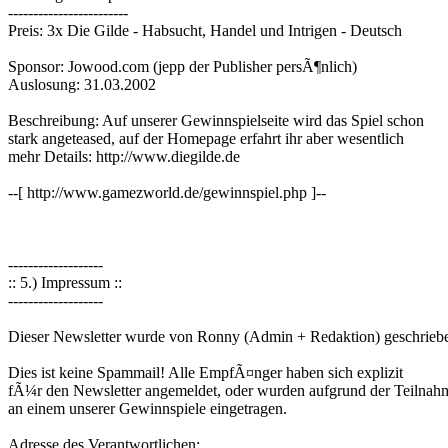
------------------------
Preis: 3x Die Gilde - Habsucht, Handel und Intrigen - Deutsch
Sponsor: Jowood.com (jepp der Publisher persÃ¶nlich)
Auslosung: 31.03.2002
Beschreibung: Auf unserer Gewinnspielseite wird das Spiel schon
stark angeteased, auf der Homepage erfahrt ihr aber wesentlich
mehr Details: http://www.diegilde.de
--[ http://www.gamezworld.de/gewinnspiel.php ]--
-------------------
:: 5.) Impressum ::
-------------------
Dieser Newsletter wurde von Ronny (Admin + Redaktion) geschrieb
Dies ist keine Spammail! Alle EmpfÃ¤nger haben sich explizit
fÃ¼r den Newsletter angemeldet, oder wurden aufgrund der Teilnah
an einem unserer Gewinnspiele eingetragen.
Adresse des Verantwortlichen: