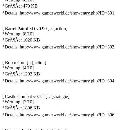
*GrÃ¶Ãe: 479 KB
*Details: http://www.gamezworld.de/showentry.php?ID=301
[ Barrel Patrol 3D v0.90 ]-:-[action]
*Wertung: [8/10]
*GrÃ¶Ãe: 1020 KB
*Details: http://www.gamezworld.de/showentry.php?ID=303
[ Bob n Gun ]-:-[action]
*Wertung: [4/10]
*GrÃ¶Ãe: 1292 KB
*Details: http://www.gamezworld.de/showentry.php?ID=304
[ Castle Combat v0.7.2 ]-:-[strategie]
*Wertung: [7/10]
*GrÃ¶Ãe: 1806 KB
*Details: http://www.gamezworld.de/showentry.php?ID=306