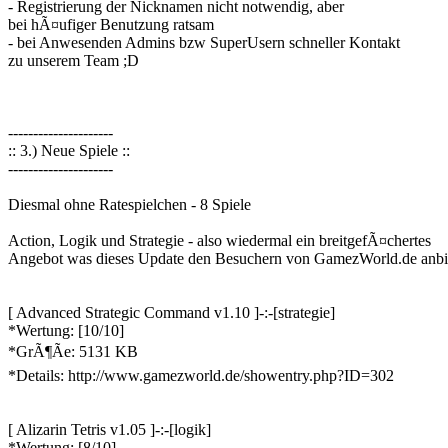
- Registrierung der Nicknamen nicht notwendig, aber
bei hÃ¤ufiger Benutzung ratsam
- bei Anwesenden Admins bzw SuperUsern schneller Kontakt
zu unserem Team ;D
---------------------
:: 3.) Neue Spiele ::
---------------------
Diesmal ohne Ratespielchen - 8 Spiele
Action, Logik und Strategie - also wiedermal ein breitgefÃ¤chertes
Angebot was dieses Update den Besuchern von GamezWorld.de anbie
[ Advanced Strategic Command v1.10 ]-:-[strategie]
*Wertung: [10/10]
*GrÃ¶Ãe: 5131 KB
*Details: http://www.gamezworld.de/showentry.php?ID=302
[ Alizarin Tetris v1.05 ]-:-[logik]
*Wertung: [8/10]