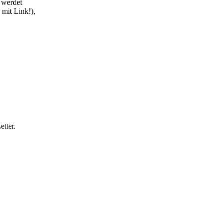
 werdet
 mit Link!),
tter.