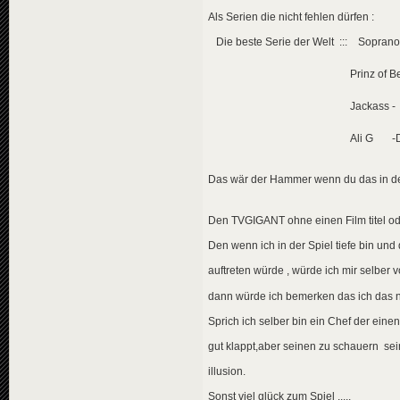
Als Serien die nicht fehlen dürfen :
Die beste Serie der Welt ::: Soprano
Prinz of Bel Air - mi
Jackass - Die S
Ali G -Die Ser
Das wär der Hammer wenn du das in de
Den TVGIGANT ohne einen Film titel ode
Den wenn ich in der Spiel tiefe bin und 
auftreten würde , würde ich mir selber 
dann würde ich bemerken das ich das n
Sprich ich selber bin ein Chef der einen
gut klappt,aber seinen zu schauern sei
illusion.
Sonst viel glück zum Spiel .....