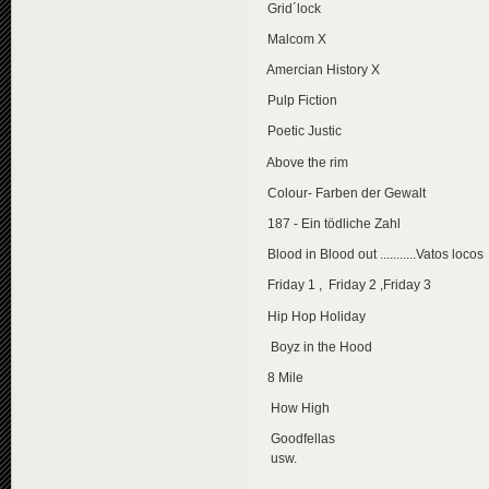
Grid´lock
Malcom X
Amercian History X
Pulp Fiction
Poetic Justic
Above the rim
Colour- Farben der Gewalt
187 - Ein tödliche Zahl
Blood in Blood out ...........Vatos locos
Friday 1 , Friday 2 ,Friday 3
Hip Hop Holiday
Boyz in the Hood
8 Mile
How High
Goodfellas
usw.