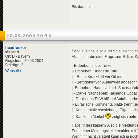
Bis dann, tom
20.03.2004 10:56
headlocker
Servus Jungs, also euer Spiel sieht bis
Mitglied
Ort: D - Bayern
Aber ich habe eine Frage zum Editor:
Registriert: 20.03.2004
Beiträge: 3
- Erdbeben in der Türkei
Webseite
|- Erdbeben: Hunderte Tote
|| - Rotes Kreuz hilft vor Ort ###
|| - Bergdörfer von Außenwelt abgeschn
|- Erdbeben: Hauptsächlich Sachschäd
||- Starke Nachbeben: Tausende Obdac
||- Deutsches THW hilft bei Aufräumarb
|- Eurasische Kontinentalplatte trennt s
||- Kontinentalverschiebung: Gigantische
||- Kanzlerin Merkel
zeigt sich betr
Habt ihr des kapiert? Also die Meldun
Ende einer Meldungskette markiert mit "
Wenn ihr nicht versteht kann ich ja no