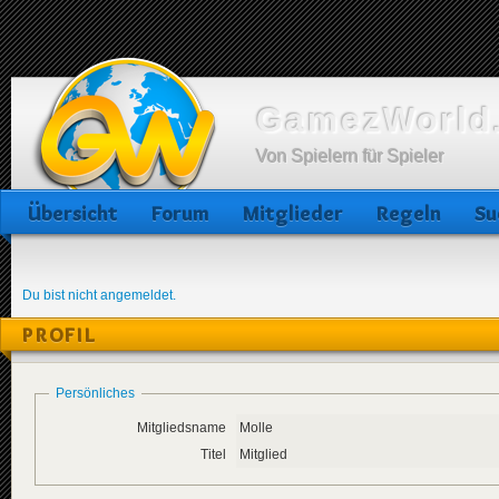
GamezWorld.
Von Spielern für Spieler
Übersicht
Forum
Mitglieder
Regeln
Su
Du bist nicht angemeldet.
PROFIL
Persönliches
Mitgliedsname
Molle
Titel
Mitglied