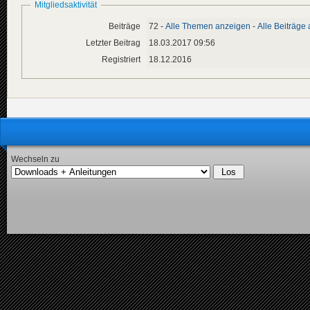
Mitgliedsaktivität
Beiträge
72 -
Alle Themen anzeigen
-
Alle Beiträge
Letzter Beitrag
18.03.2017 09:56
Registriert
18.12.2016
Wechseln zu