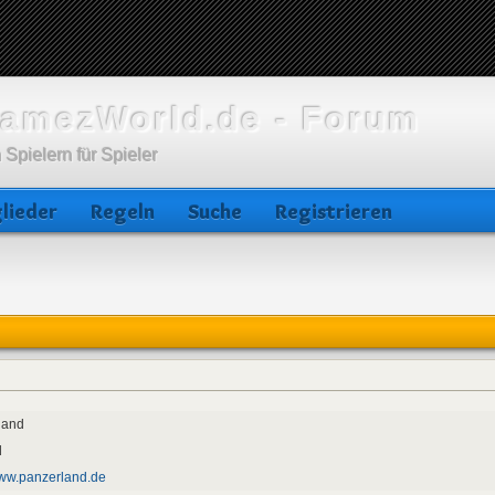
amezWorld.de - Forum
 Spielern für Spieler
lieder
Regeln
Suche
Registrieren
land
d
www.panzerland.de