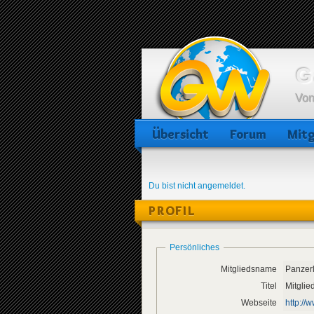
G
Von
Übersicht
Forum
Mitg
Du bist nicht angemeldet.
PROFIL
Persönliches
Mitgliedsname
Panzer
Titel
Mitglie
Webseite
http://