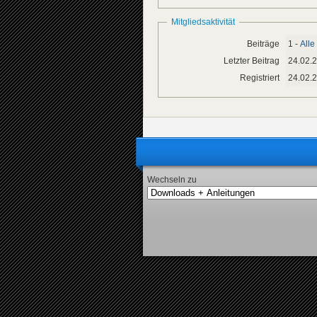
Mitgliedsaktivität
Beiträge
1 -
All
Letzter Beitrag
24.02.
Registriert
24.02.
Wechseln zu