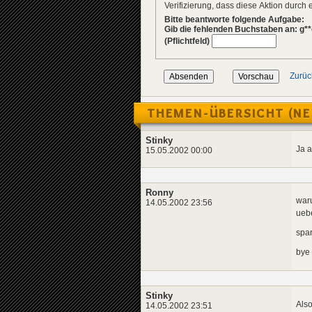
Verifizierung, dass diese Aktion durc
Bitte beantworte folgende Aufgabe:
Gib die fehlenden Buchstaben an: g**
(Pflichtfeld)
Zurüc
THEMEN-ÜBERSICHT (NE
Stinky
Ja a
15.05.2002 00:00
Ronny
war
14.05.2002 23:56
uebe
spar
bye
Stinky
Also
14.05.2002 23:51