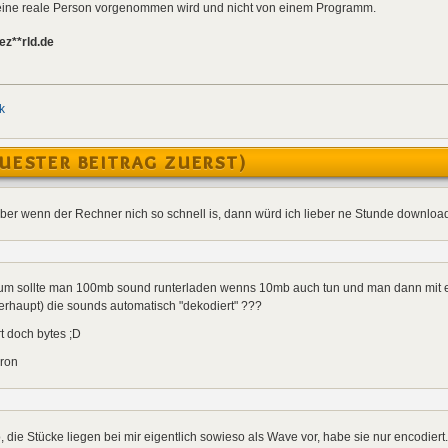
h eine reale Person vorgenommen wird und nicht von einem Programm.
ez**rld.de
k
UESTER BEITRAG ZUERST)
ber wenn der Rechner nich so schnell is, dann würd ich lieber ne Stunde downloade
um sollte man 100mb sound runterladen wenns 10mb auch tun und man dann mit
rhaupt) die sounds automatisch "dekodiert" ???
t doch bytes ;D
 ron
, die Stücke liegen bei mir eigentlich sowieso als Wave vor, habe sie nur encodiert.