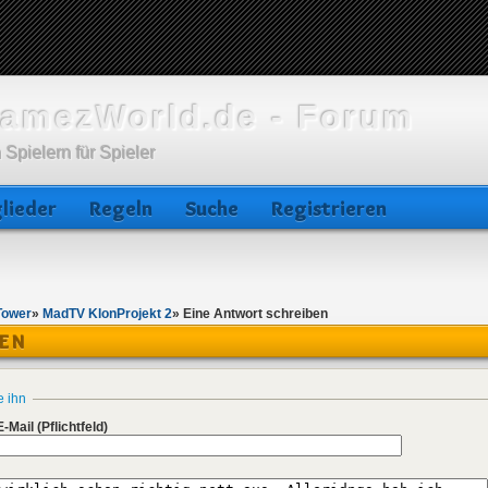
amezWorld.de - Forum
 Spielern für Spieler
lieder
Regeln
Suche
Registrieren
Tower
»
MadTV KlonProjekt 2
»
Eine Antwort schreiben
BEN
e ihn
E-Mail
(Pflichtfeld)