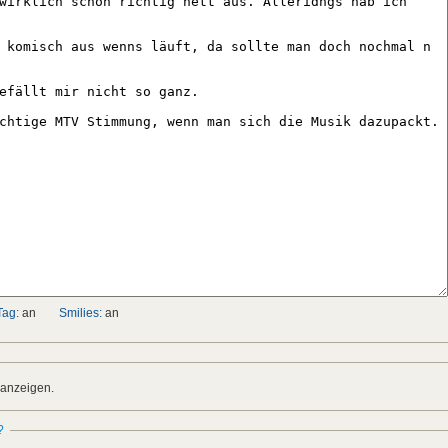
Tag:
an
Smilies:
an
 anzeigen.
?