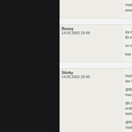
Viel
eine
Ronny
da 
14.05.2002 20:48
B) e
so i
bye
Stinky
Hall
14.05.2002 20:45
die 
@Blo
mach
@Li
ers
sie
@Ron
Vie