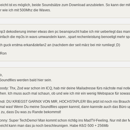
leicht ist es möglich, beide Soundsätze zum Download anzubieten. So kann der mi
r wie ich mit 500Mhz die Waves.
mp3 dekodierung immer etwas den pc beansprucht habe ich mir ueberlegt das man 
infach die mp3s in wavs umwandeln kann...spart rechenleistung benoetigt mehr spa
ch guck erstma erkan&stefan2 an (nachdem der seit märz bei mir rumliegt ;D)
 Ron
o,
Soundfiles werden bald hier sein.
ody: Thx, Zod war schon im ICQ, hab mir deine Mailadresse fürs nächste mal noti
en. Ich muss auch mal schaun, ob und wie ich mir ein wenig Webspace für sowas 
ndi: DU KRIEGST GARNIX VON MIR, HOCHSTAPLER! Bis jetzt ist noch nix Brauch
tmal was! Wenn Du meine Soundfiles uppen kannst, dann kannste auch das Büro 
h zu, dass Du was zu Rande bekommst!
ny: Super TechDemo! Man kommt schon richtig ins MadTV-Feeling. Nur mit der Mus
lleicht kann man das ja noch beschleunigen. Habe K6/2-500 + 256Mb