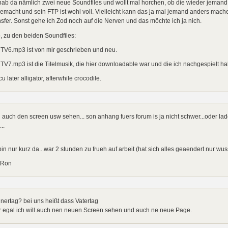
hab da nämlich zwei neue Soundfiles und wollt mal horchen, ob die wieder jemand
gemacht und sein FTP ist wohl voll. Vielleicht kann das ja mal jemand anders mac
sfer. Sonst gehe ich Zod noch auf die Nerven und das möchte ich ja nich.
, zu den beiden Soundfiles:
TV6.mp3 ist von mir geschrieben und neu.
V7.mp3 ist die Titelmusik, die hier downloadable war und die ich nachgespielt ha
cu later alligator, afterwhile crocodile.
ll auch den screen usw sehen... son anhang fuers forum is ja nicht schwer...oder l
..
bin nur kurz da...war 2 stunden zu frueh auf arbeit (hat sich alles geaendert nur wuss
 Ron
ertag? bei uns heißt dass Vatertag
r egal ich will auch nen neuen Screen sehen und auch ne neue Page.