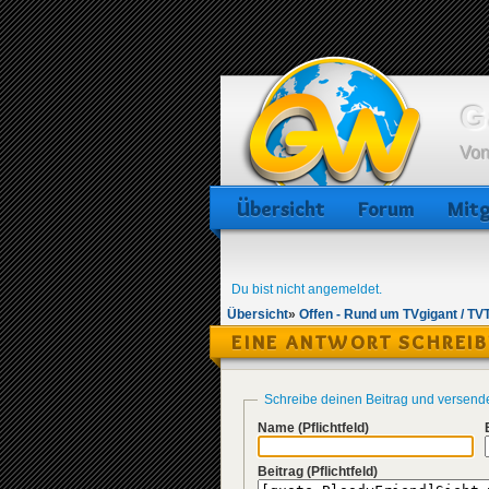
G
Von
Übersicht
Forum
Mitg
Du bist nicht angemeldet.
Übersicht
»
Offen - Rund um TVgigant / TV
EINE ANTWORT SCHREI
Schreibe deinen Beitrag und versend
Name
(Pflichtfeld)
Beitrag
(Pflichtfeld)