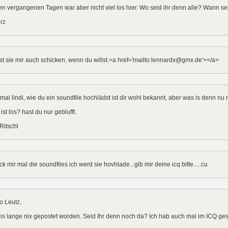
en vergangenen Tagen war aber nicht viel los hier. Wo seid ihr denn alle? Wann s
rz
t sie mir auch schicken, wenn du willst.<a href='mailto:lennardx@gmx.de'></a>
mal lindi, wie du ein soundfile hochlädst ist dir wohl bekannt, aber was is denn nu
ist los? hast du nur geblufft.
Ritschl
ck mir mal die soundfiles ich werd sie hovhlade...gib mir deine icq bitte.....cu
o Leutz,
 is lange nix gepostet worden. Seid Ihr denn noch da? Ich hab auch mal im ICQ ges