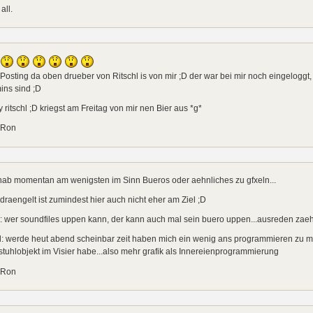
all.
Posting da oben drueber von Ritschl is von mir ;D der war bei mir noch eingeloggt, i
ins sind ;D
y ritschl ;D kriegst am Freitag von mir nen Bier aus *g*
 Ron
hab momentan am wenigsten im Sinn Bueros oder aehnliches zu gfxeln...
draengelt ist zumindest hier auch nicht eher am Ziel ;D
i: wer soundfiles uppen kann, der kann auch mal sein buero uppen...ausreden zaehl
l: werde heut abend scheinbar zeit haben mich ein wenig ans programmieren zu m
stuhlobjekt im Visier habe...also mehr grafik als Innereienprogrammierung
 Ron