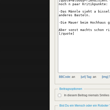
BBCode:
an
[url] Tag:
an
[img] 
Beitragsoptionen
In diesem Beitrag niemals Smilies
Bist Du ein Mensch oder ein Roboter 