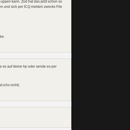
 uppen kann. Zod hat das jetzt schon so
hen und sich per ICQ melden zwecks File
be.
ade es auf deine hp oder sende es per
t ichs nicht)