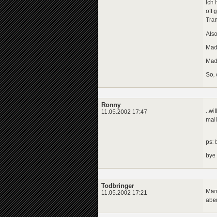
Ich 
oft 
Tran
Also
Mad
MadT
So, 
Ronny
..wi
11.05.2002 17:47
mail.
ps: 
bye
Todbringer
Männ
11.05.2002 17:21
abe