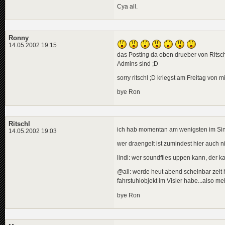
Cya all.
Ronny
14.05.2002 19:15
das Posting da oben drueber von Ritschl 
Admins sind ;D
sorry ritschl ;D kriegst am Freitag von m
bye Ron
Ritschl
ich hab momentan am wenigsten im Sinn
14.05.2002 19:03
wer draengelt ist zumindest hier auch n
lindi: wer soundfiles uppen kann, der k
@all: werde heut abend scheinbar zeit
fahrstuhlobjekt im Visier habe...also m
bye Ron