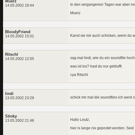
Muerz
In den vergangenen Tagen war aber nich
14.05.2002 18:44
Muerz
BloodyFriend
Kanst sie mir auch schicken, wenn du w
14.05.2002 15:01
Ritschl
sag mal lindi, wie du ein soundfile hoc
14.05.2002 12:05
was ist los? hast du nur geblufft.
cya Ritschl
lindi
schick mir mal die soundfiles ich werd si
13.05.2002 23:29
Stinky
Hallo Leutz,
13.05.2002 21:48
hier is lange nix gepostet worden. Seid