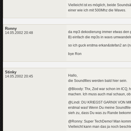
Vielleicht ist es möglich, beide Sound
einer wie ich mit 500Mhz die Waves.
Ronny
da mp3 dekodierung immer etwas den pc
14.05.2002 20:48
B) einfach die mp3s in wavs umwandeln 
so ich guck erstma erkan&stefan2 an (n
bye Ron
Stinky
Hallo,
14.05.2002 20:45
die Soundfiles werden bald hier sein.
@Bloody: Thx, Zod war schon im ICQ, h
machen. Ich muss auch mal schaun, ob 
@Lindi: DU KRIEGST GARNIX VON MIR, 
erstmal was! Wenn Du meine Soundfile
sieh zu, dass Du was zu Rande bekom
@Ronny: Super TechDemo! Man kommt sch
Vielleicht kann man das ja noch besc