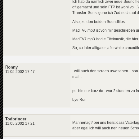
Ich hab da nämlich zwei neue Soundfile
oft gemacht und sein FTP ist wohl voll
Transfer. Sonst gehe ich Zod noch auf 
Also, zu den beiden Soundfiles:
MadTV6.mp3 ist von mir geschrieben u
MadTV7.mp3 ist die Titelmusik, die hie
So, cu later alligator, afterwhile crocodil
Ronny
..will auch den screen usw sehen... son
11.05.2002 17:47
mail...
ps: bin nur kurz da...war 2 stunden zu fr
bye Ron
Todbringer
Männertag? bei uns heißt dass Vaterta
11.05.2002 17:21
aber egal ich will auch nen neuen Scr