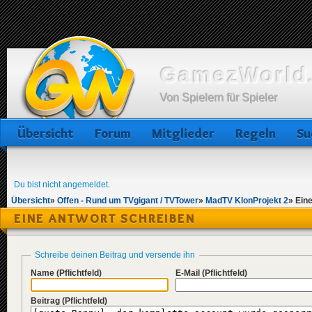
GamezWorld.
Von Spielern für Spieler
Übersicht
Forum
Mitglieder
Regeln
Su
Du bist nicht angemeldet.
Übersicht
»
Offen - Rund um TVgigant / TVTower
»
MadTV KlonProjekt 2
»
Ein
EINE ANTWORT SCHREIBEN
Schreibe deinen Beitrag und versende ihn
Name
(Pflichtfeld)
E-Mail
(Pflichtfeld)
Beitrag
(Pflichtfeld)