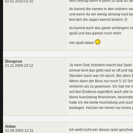
dein beitrag kahm 6 jahre zu spät xD ab
02.01.2010 01:32
du kannst die namen in den ordnern ve
und wenn du ein wenig ahnung hast kann
text den die sagen kannst ändern ;D
du kannst auch das game verlängern od
spaß und das gamen noch mehr
viel spaß dabei
Dinopron
Ja mein Gott, trotzdem macht das Spiel 
21.11.2009 23:12
einmal lernt das gibts ned so oft und ir
Stunden dann war ich durch. Bei allen
Wenn dann der Boss nur noch 5-10 Scha
verlieren als zu gewinnen. Ich hab mir 
auf den Endboss eigentlich auch alle in
diese Ausrüstung finanzieren, besonder
hatte ich die beste Ausrüstung und au
besiegen. Hat bei mir immer nur einen g
Aidan
Ich weiß nicht wer dieses spiel geschrie
02.08.2003 12:31