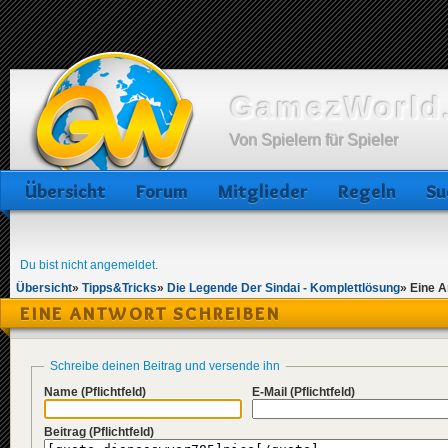
GamezWorld.
Von Spielern für Spieler
Übersicht
Forum
Mitglieder
Regeln
Su
Du bist nicht angemeldet.
Übersicht
»
Tipps&Tricks
»
Die Legende Der Sindai - Komplettlösung
»
Eine A
EINE ANTWORT SCHREIBEN
Schreibe deinen Beitrag und versende ihn
Name
(Pflichtfeld)
E-Mail
(Pflichtfeld)
Beitrag
(Pflichtfeld)