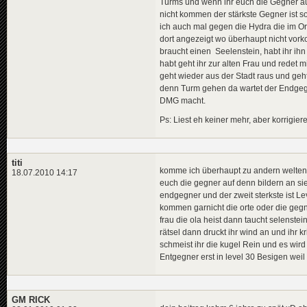
Turms und wenn ihr euch die Gegner auf
nicht kommen der stärkste Gegner ist s
ich auch mal gegen die Hydra die im Or
dort angezeigt wo überhaupt nicht vork
braucht einen Seelenstein, habt ihr ihn
habt geht ihr zur alten Frau und redet m
geht wieder aus der Stadt raus und geht
denn Turm gehen da wartet der Endgegne
DMG macht.
Ps: Liest eh keiner mehr, aber korrigi
titi
komme ich überhaupt zu andern welten u
18.07.2010 14:17
euch die gegner auf denn bildern an sie
endgegner und der zweit sterkste ist Le
kommen garnicht die orte oder die gegn
frau die ola heist dann taucht selenstein
rätsel dann druckt ihr wind an und ihr 
schmeist ihr die kugel Rein und es wird
Entgegner erst in level 30
GM RICK