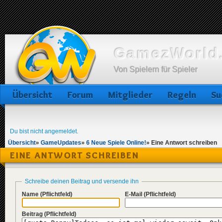
GamezWorld.
Von Spielern für Spieler
Übersicht
Forum
Mitglieder
Regeln
Su
Du bist nicht angemeldet.
Übersicht
»
GameUpdates
»
6 Neue Spiele Online!
»
Eine Antwort schreiben
EINE ANTWORT SCHREIBEN
Schreibe deinen Beitrag und versende ihn
Name
(Pflichtfeld)
E-Mail
(Pflichtfeld)
Beitrag
(Pflichtfeld)