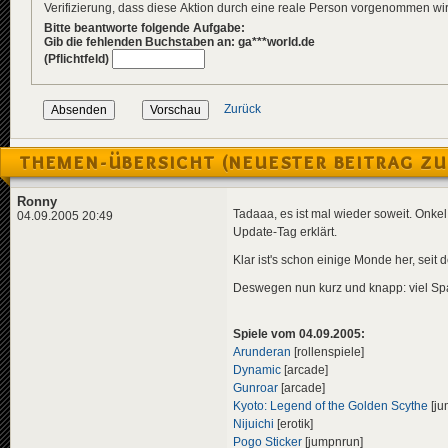
Verifizierung, dass diese Aktion durch eine reale Person vorgenommen w
Bitte beantworte folgende Aufgabe:
Gib die fehlenden Buchstaben an: ga***world.de
(Pflichtfeld)
Zurück
THEMEN-ÜBERSICHT (NEUESTER BEITRAG ZU
Ronny
Tadaaa, es ist mal wieder soweit. Onk
04.09.2005 20:49
Update-Tag erklärt.
Klar ist's schon einige Monde her, seit 
Deswegen nun kurz und knapp: viel Sp
Spiele vom 04.09.2005:
Arunderan
[rollenspiele]
Dynamic
[arcade]
Gunroar
[arcade]
Kyoto: Legend of the Golden Scythe
[ju
Nijuichi
[erotik]
Pogo Sticker
[jumpnrun]