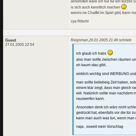
ansonsten wäre ich nur für ein kurzes 
is sich auch kenntlich machen
wenns ne Chatfkt im Spiel gibt, kann 
cya Ritschl
Guest
Reignman,26.01.2005 21:49 schrieb:
27.01.2005 22:54
ich glaub ich habs
also man sollte zwischen räumen unt
eh kaum stau gibt..
wirklich wichtig sind WERBUNG und
man sollte beliebeig Zeit haben, sob
einem klar zeigt, dass man gleich rau
will. Natürlich sollte man nachdem 
rauswerfen kann.
Ansonsten denk ich wärs nicht schl
gedrückt hat, ebenfalls vor die tür 
kann man auch was tun, wenn man n
naja.. soweit mein Vorschlag