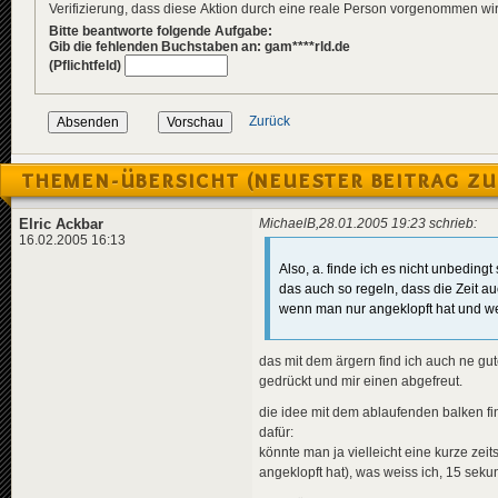
Verifizierung, dass diese Aktion durch eine reale Person vorgenommen w
Bitte beantworte folgende Aufgabe:
Gib die fehlenden Buchstaben an: gam****rld.de
(Pflichtfeld)
Zurück
THEMEN-ÜBERSICHT (NEUESTER BEITRAG ZU
Elric Ackbar
MichaelB,28.01.2005 19:23 schrieb:
16.02.2005 16:13
Also, a. finde ich es nicht unbedin
das auch so regeln, dass die Zeit au
wenn man nur angeklopft hat und wei
das mit dem ärgern find ich auch ne gu
gedrückt und mir einen abgefreut.
die idee mit dem ablaufenden balken fin
dafür:
könnte man ja vielleicht eine kurze z
angeklopft hat), was weiss ich, 15 seku