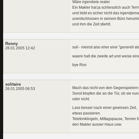
Wäre irgendwie realer.
Ein Makler hat ja schliesslich auch Ter
und liebt es sicher nicht das irgendjem
unentschlossen in seinem Büro heruml
und ihm die Zeit stiehlt.
Ronny
soli - meinst also eher eine "generell 
26.01.2005 12:42
waere halt die zweite art und weise ein
bye Ron
solitaire
Mach das nicht von den Gegenspielern
26.01.2005 06:53
Sonst klopfen die an die Tür, ob sie nun
oder nicht.
Lass besser nach einer gewissen Zeit,
etwas passieren.
Telefonklingeln, Mittagspause, Termin f
den Makler ausser Haus usw.