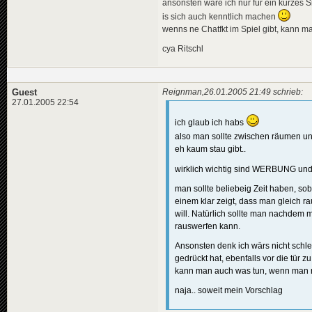
ansonsten wäre ich nur für ein kurzes 
is sich auch kenntlich machen
wenns ne Chatfkt im Spiel gibt, kann 
cya Ritschl
Guest
Reignman,26.01.2005 21:49 schrieb:
27.01.2005 22:54
ich glaub ich habs
also man sollte zwischen räumen unt
eh kaum stau gibt..
wirklich wichtig sind WERBUNG und
man sollte beliebeig Zeit haben, sob
einem klar zeigt, dass man gleich rau
will. Natürlich sollte man nachdem 
rauswerfen kann.
Ansonsten denk ich wärs nicht schl
gedrückt hat, ebenfalls vor die tür 
kann man auch was tun, wenn man n
naja.. soweit mein Vorschlag