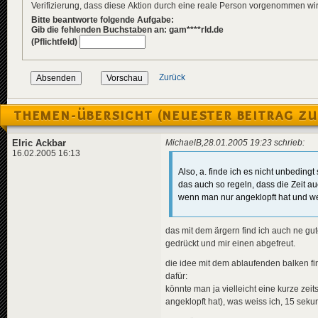
Verifizierung, dass diese Aktion durch eine reale Person vorgenommen w
Bitte beantworte folgende Aufgabe:
Gib die fehlenden Buchstaben an: gam****rld.de
(Pflichtfeld)
Zurück
THEMEN-ÜBERSICHT (NEUESTER BEITRAG ZU
Elric Ackbar
MichaelB,28.01.2005 19:23 schrieb:
16.02.2005 16:13
Also, a. finde ich es nicht unbedin
das auch so regeln, dass die Zeit au
wenn man nur angeklopft hat und wei
das mit dem ärgern find ich auch ne gu
gedrückt und mir einen abgefreut.
die idee mit dem ablaufenden balken fin
dafür:
könnte man ja vielleicht eine kurze z
angeklopft hat), was weiss ich, 15 seku