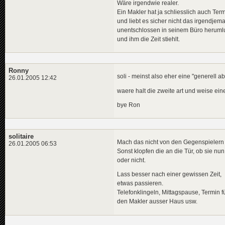
Wäre irgendwie realer.
Ein Makler hat ja schliesslich auch Ter
und liebt es sicher nicht das irgendjem
unentschlossen in seinem Büro heruml
und ihm die Zeit stiehlt.
Ronny
soli - meinst also eher eine "generell 
26.01.2005 12:42
waere halt die zweite art und weise ein
bye Ron
solitaire
Mach das nicht von den Gegenspielern
26.01.2005 06:53
Sonst klopfen die an die Tür, ob sie nun
oder nicht.
Lass besser nach einer gewissen Zeit,
etwas passieren.
Telefonklingeln, Mittagspause, Termin f
den Makler ausser Haus usw.