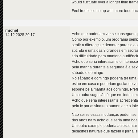
would fluctuate over a longer time frame
Feel free to come up with more feedbac
michel
Acho que poderiam ver se conseguem p
14.12.2025 20:17
Como por exemplo, um programa sempre 
sentir a diferença e demorar para se 
sbt. Ela é uma das 3 grandes emissoras
tido dificuldade para manter a audiênci
Acho que seria interessante o interes
pela manha durante a segunda à a sext
sábado e domingo.
No sábado e domingo poderia ter uma a
estão em casa e poderiam gostar de v
esporte pela manha aos domingo, Prefer
Uma outra sugestão é que em todo o mu
Acho que seria interessante acrescent
pela tv por assinatura aumentar e a int
Não sei se essas mudanças podem ser a
dos anos na tv acho que seria uma boa
Um outro exemplo poderia acrescentar
desastres naturais que fazem o jornali