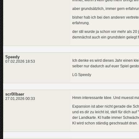
aber grundsätzlich, immer gern erfahrung
bisher hab ich bei den anderen vertre
erfahrung.
der stil wurde ja schon vor mehr als 20 
demnächst auch ein grundstein gelegt 
Speedy
Ich denke es wird dieses Jahr einen k
07.02.2026 18:53
selber nur dadurch auf euer Spiel gest
LG Speedy
scr0llbaer
Hmm interessante Idee. Und muesst man
27.01.2026 00:33
Expansion ist aber nicht gerade die Sch
und es dir zu leicht ist, stell für dich 
der Landkarte. KI hatte immer Schwäche
KI wird schon ständig geschraubt dran.