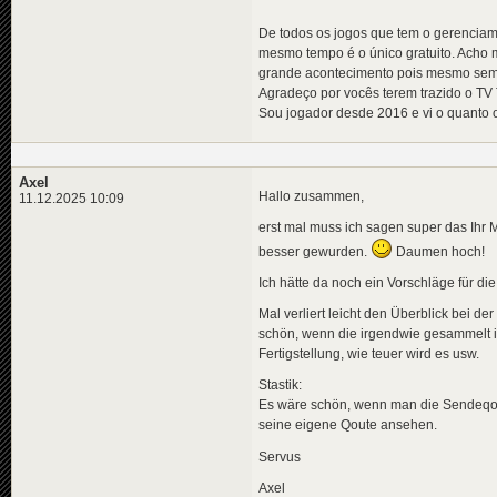
De todos os jogos que tem o gerenciam
mesmo tempo é o único gratuito. Acho 
grande acontecimento pois mesmo sem r
Agradeço por vocês terem trazido o TV
Sou jogador desde 2016 e vi o quanto 
Axel
Hallo zusammen,
11.12.2025 10:09
erst mal muss ich sagen super das Ihr 
besser gewurden.
Daumen hoch!
Ich hätte da noch ein Vorschläge für 
Mal verliert leicht den Überblick bei 
schön, wenn die irgendwie gesammelt im
Fertigstellung, wie teuer wird es usw.
Stastik:
Es wäre schön, wenn man die Sendeqoute
seine eigene Qoute ansehen.
Servus
Axel