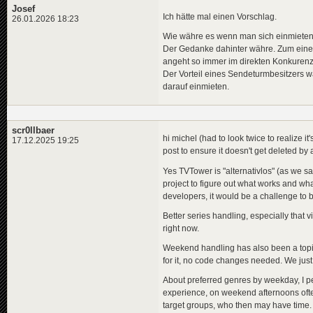
Josef
Ich hätte mal einen Vorschlag.
26.01.2026 18:23
Wie währe es wenn man sich einmieten 
Der Gedanke dahinter währe. Zum einen
angeht so immer im direkten Konkurenz
Der Vorteil eines Sendeturmbesitzers wä
darauf einmieten.
scr0llbaer
hi michel (had to look twice to realize it'
17.12.2025 19:25
post to ensure it doesn't get deleted by 
Yes TVTower is "alternativlos" (as we s
project to figure out what works and wh
developers, it would be a challenge to ba
Better series handling, especially that 
right now.
Weekend handling has also been a topic fo
for it, no code changes needed. We just 
About preferred genres by weekday, I p
experience, on weekend afternoons often
target groups, who then may have time. 