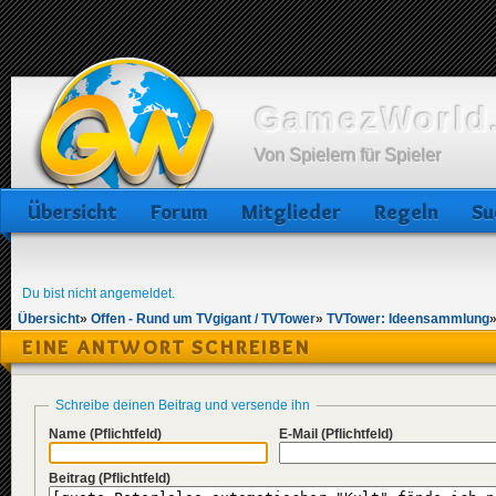
GamezWorld.
Von Spielern für Spieler
Übersicht
Forum
Mitglieder
Regeln
Su
Du bist nicht angemeldet.
Übersicht
»
Offen - Rund um TVgigant / TVTower
»
TVTower: Ideensammlung
EINE ANTWORT SCHREIBEN
Schreibe deinen Beitrag und versende ihn
Name
(Pflichtfeld)
E-Mail
(Pflichtfeld)
Beitrag
(Pflichtfeld)