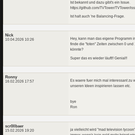
Ist bekannt und dazu gibt's ein Issue.
https://github.com/TVTower/TVTower/is
Ist halt auch 'ne Balancing-Frage.
Nick
Hey, kann man das eigene Programm irge
10.04.2026 10:26
finde die "toten" Zeiten zwischen 0 und
könnte?
Super das es wieder läuft!! Genial!!
Ronny
Es waere fuer mich mal interessant zu 
16.02.2026 17:57
unseren Ideen inspirieren lassen etc.
bye
Ron
scr0llbaer
ja vielleicht wird "mad television tycoo
15.02.2026 19:20
immer, wenn's kein geld mehr bringt wird