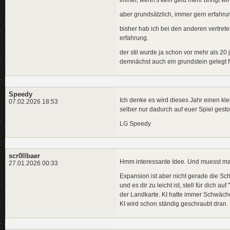
aber grundsätzlich, immer gern erfahrung
bisher hab ich bei den anderen vertre
erfahrung.
der stil wurde ja schon vor mehr als 20 
demnächst auch ein grundstein gelegt 
Speedy
Ich denke es wird dieses Jahr einen k
07.02.2026 18:53
selber nur dadurch auf euer Spiel gest
LG Speedy
scr0llbaer
Hmm interessante Idee. Und muesst man
27.01.2026 00:33
Expansion ist aber nicht gerade die Sch
und es dir zu leicht ist, stell für dich 
der Landkarte. KI hatte immer Schwäche
KI wird schon ständig geschraubt dran.