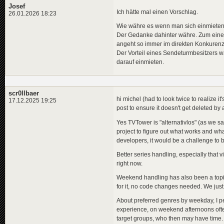
Josef
Ich hätte mal einen Vorschlag.
26.01.2026 18:23
Wie währe es wenn man sich einmieten 
Der Gedanke dahinter währe. Zum einen
angeht so immer im direkten Konkurenz
Der Vorteil eines Sendeturmbesitzers wä
darauf einmieten.
scr0llbaer
hi michel (had to look twice to realize it'
17.12.2025 19:25
post to ensure it doesn't get deleted by 
Yes TVTower is "alternativlos" (as we s
project to figure out what works and wh
developers, it would be a challenge to ba
Better series handling, especially that 
right now.
Weekend handling has also been a topic fo
for it, no code changes needed. We just 
About preferred genres by weekday, I p
experience, on weekend afternoons often
target groups, who then may have time. 