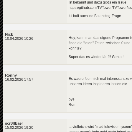
Ist bekannt und dazu gibt's ein Issue.
https://github.com/TVTower/TVTower/is
Ist halt auch 'ne Balancing-Frage.
Nick
Hey, kann man das eigene Programm irge
10.04.2026 10:26
finde die "toten" Zeiten zwischen 0 und
könnte?
Super das es wieder läuft!! Genial!!
Ronny
Es waere fuer mich mal interessant zu 
16.02.2026 17:57
unseren Ideen inspirieren lassen etc.
bye
Ron
scr0llbaer
ja vielleicht wird "mad television tycoo
15.02.2026 19:20
immer, wenn's kein geld mehr bringt wird