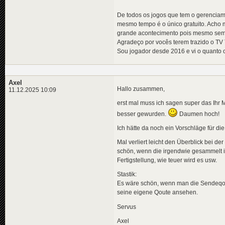
De todos os jogos que tem o gerenciam
mesmo tempo é o único gratuito. Acho 
grande acontecimento pois mesmo sem r
Agradeço por vocês terem trazido o TV
Sou jogador desde 2016 e vi o quanto 
Axel
Hallo zusammen,
11.12.2025 10:09
erst mal muss ich sagen super das Ihr 
besser gewurden.
Daumen hoch!
Ich hätte da noch ein Vorschläge für 
Mal verliert leicht den Überblick bei 
schön, wenn die irgendwie gesammelt im
Fertigstellung, wie teuer wird es usw.
Stastik:
Es wäre schön, wenn man die Sendeqoute
seine eigene Qoute ansehen.
Servus
Axel