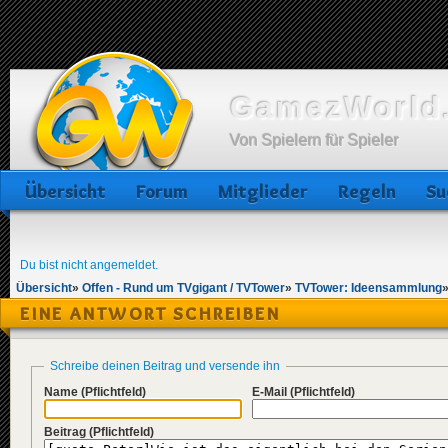
GamezWorld.
Von Spielern für Spieler
Übersicht
Forum
Mitglieder
Regeln
Su
Du bist nicht angemeldet.
Übersicht
»
Offen - Rund um TVgigant / TVTower
»
TVTower: Ideensammlung
EINE ANTWORT SCHREIBEN
Schreibe deinen Beitrag und versende ihn
Name
(Pflichtfeld)
E-Mail
(Pflichtfeld)
Beitrag
(Pflichtfeld)