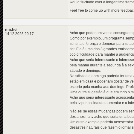
would fluctuate over a longer time frame
Feel free to come up with more feedbac
michel
Acho que poderiam ver se conseguem p
14.12.2025 20:17
Como por exemplo, um programa sempre 
sentir a diferença e demorar para se 
sbt. Ela é uma das 3 grandes emissoras
tido dificuldade para manter a audiênci
Acho que seria interessante o interes
pela manha durante a segunda à a sext
sábado e domingo.
No sábado e domingo poderia ter uma a
estão em casa e poderiam gostar de v
esporte pela manha aos domingo, Prefer
Uma outra sugestão é que em todo o mu
Acho que seria interessante acrescent
pela tv por assinatura aumentar e a int
Não sei se essas mudanças podem ser a
dos anos na tv acho que seria uma boa
Um outro exemplo poderia acrescentar
desastres naturais que fazem o jornali