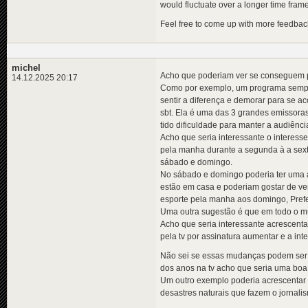
would fluctuate over a longer time frame
Feel free to come up with more feedbac
michel
Acho que poderiam ver se conseguem p
14.12.2025 20:17
Como por exemplo, um programa sempre 
sentir a diferença e demorar para se 
sbt. Ela é uma das 3 grandes emissoras
tido dificuldade para manter a audiênci
Acho que seria interessante o interes
pela manha durante a segunda à a sext
sábado e domingo.
No sábado e domingo poderia ter uma a
estão em casa e poderiam gostar de v
esporte pela manha aos domingo, Prefer
Uma outra sugestão é que em todo o mu
Acho que seria interessante acrescent
pela tv por assinatura aumentar e a int
Não sei se essas mudanças podem ser a
dos anos na tv acho que seria uma boa
Um outro exemplo poderia acrescentar
desastres naturais que fazem o jornali