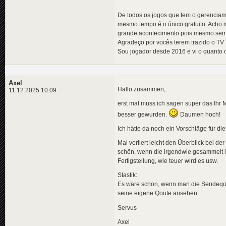
De todos os jogos que tem o gerenciam
mesmo tempo é o único gratuito. Acho 
grande acontecimento pois mesmo sem r
Agradeço por vocês terem trazido o TV
Sou jogador desde 2016 e vi o quanto 
Axel
Hallo zusammen,
11.12.2025 10:09
erst mal muss ich sagen super das Ihr 
besser gewurden.
Daumen hoch!
Ich hätte da noch ein Vorschläge für 
Mal verliert leicht den Überblick bei 
schön, wenn die irgendwie gesammelt im
Fertigstellung, wie teuer wird es usw.
Stastik:
Es wäre schön, wenn man die Sendeqoute
seine eigene Qoute ansehen.
Servus
Axel