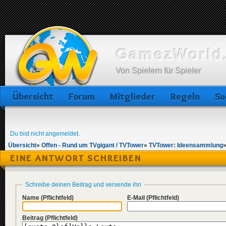
GamezWorld.
Von Spielern für Spieler
Übersicht
Forum
Mitglieder
Regeln
Su
Du bist nicht angemeldet.
Übersicht
»
Offen - Rund um TVgigant / TVTower
»
TVTower: Ideensammlung
EINE ANTWORT SCHREIBEN
Schreibe deinen Beitrag und versende ihn
Name
(Pflichtfeld)
E-Mail
(Pflichtfeld)
Beitrag
(Pflichtfeld)