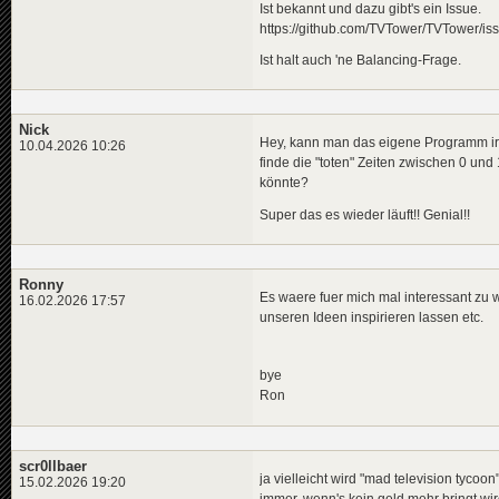
Ist bekannt und dazu gibt's ein Issue.
https://github.com/TVTower/TVTower/is
Ist halt auch 'ne Balancing-Frage.
Nick
Hey, kann man das eigene Programm irge
10.04.2026 10:26
finde die "toten" Zeiten zwischen 0 und
könnte?
Super das es wieder läuft!! Genial!!
Ronny
Es waere fuer mich mal interessant zu 
16.02.2026 17:57
unseren Ideen inspirieren lassen etc.
bye
Ron
scr0llbaer
ja vielleicht wird "mad television tycoo
15.02.2026 19:20
immer, wenn's kein geld mehr bringt wird