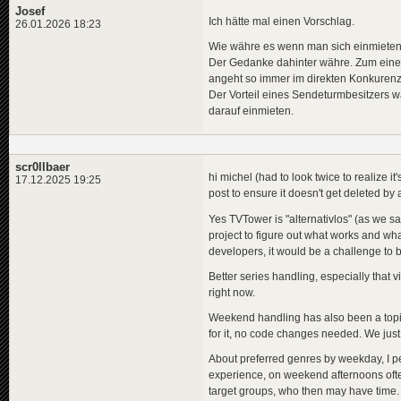
Josef
Ich hätte mal einen Vorschlag.
26.01.2026 18:23
Wie währe es wenn man sich einmieten 
Der Gedanke dahinter währe. Zum einen
angeht so immer im direkten Konkurenz
Der Vorteil eines Sendeturmbesitzers wä
darauf einmieten.
scr0llbaer
hi michel (had to look twice to realize it'
17.12.2025 19:25
post to ensure it doesn't get deleted by 
Yes TVTower is "alternativlos" (as we s
project to figure out what works and wh
developers, it would be a challenge to ba
Better series handling, especially that 
right now.
Weekend handling has also been a topic fo
for it, no code changes needed. We just 
About preferred genres by weekday, I p
experience, on weekend afternoons often
target groups, who then may have time. 