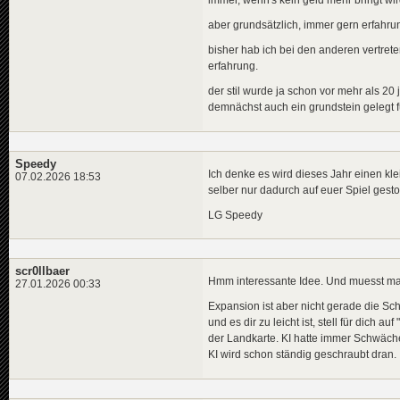
aber grundsätzlich, immer gern erfahrung
bisher hab ich bei den anderen vertre
erfahrung.
der stil wurde ja schon vor mehr als 20 
demnächst auch ein grundstein gelegt 
Speedy
Ich denke es wird dieses Jahr einen k
07.02.2026 18:53
selber nur dadurch auf euer Spiel gest
LG Speedy
scr0llbaer
Hmm interessante Idee. Und muesst man
27.01.2026 00:33
Expansion ist aber nicht gerade die Sch
und es dir zu leicht ist, stell für dich 
der Landkarte. KI hatte immer Schwäche
KI wird schon ständig geschraubt dran.