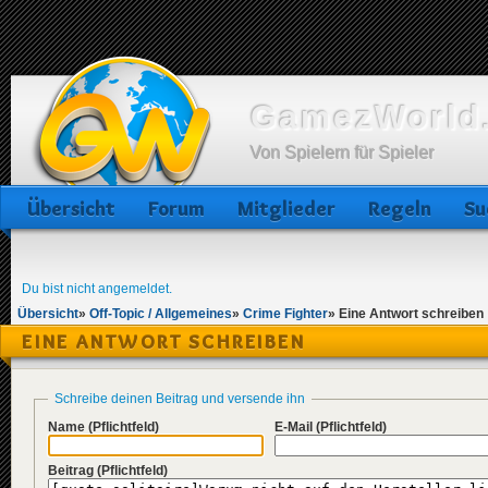
GamezWorld.
Von Spielern für Spieler
Übersicht
Forum
Mitglieder
Regeln
Su
Du bist nicht angemeldet.
Übersicht
»
Off-Topic / Allgemeines
»
Crime Fighter
»
Eine Antwort schreiben
EINE ANTWORT SCHREIBEN
Schreibe deinen Beitrag und versende ihn
Name
(Pflichtfeld)
E-Mail
(Pflichtfeld)
Beitrag
(Pflichtfeld)