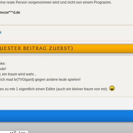
h eine reale Person vorgenommen wird und nicht von einem Programm.
amezw***d.de
k
UESTER BEITRAG ZUERST)
oke:
eute!
 ein traum wird wahr...
ich mad tv(TVGigant) gegen andere leute spielen!
 es zu mtv 1 eigentlich einen Editor (auch ein kleiner traum von mir).