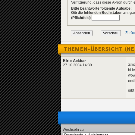
Verifizierung, dass diese Aktion durc
Bitte beantworte folgende Aufgabe:
Gib die fehlenden Buchstaben an: g
(Pflichtfeld)
Zurüc
THEMEN-ÜBERSICHT (NE
Elric Ackbar
:sm
27.10.2004 14:39
hi l
wow,
endl
gibt
Wechseln zu