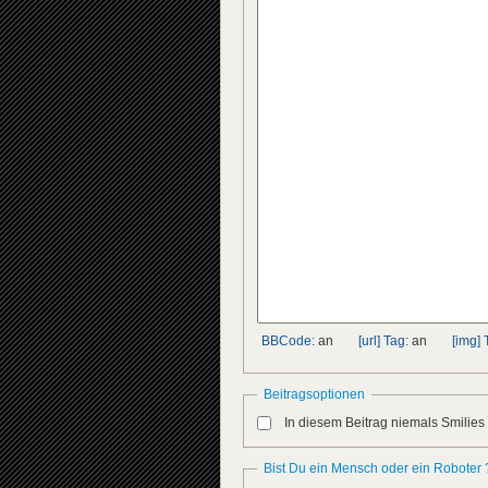
BBCode:
an
[url] Tag:
an
[img] 
Beitragsoptionen
In diesem Beitrag niemals Smilies
Bist Du ein Mensch oder ein Roboter 