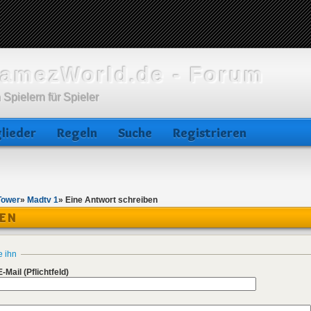
amezWorld.de - Forum
 Spielern für Spieler
lieder
Regeln
Suche
Registrieren
Tower
»
Madtv 1
»
Eine Antwort schreiben
BEN
e ihn
E-Mail
(Pflichtfeld)