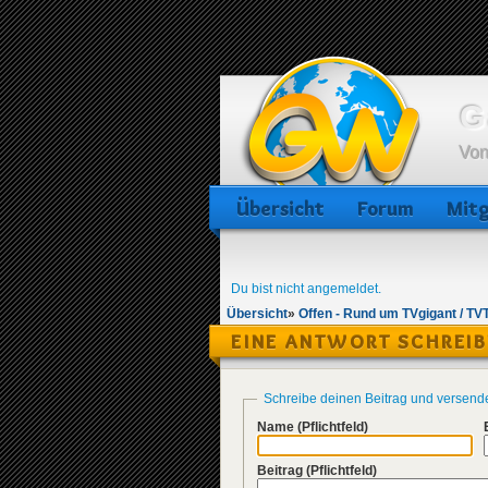
G
Von
Übersicht
Forum
Mitg
Du bist nicht angemeldet.
Übersicht
»
Offen - Rund um TVgigant / TV
EINE ANTWORT SCHREI
Schreibe deinen Beitrag und versend
Name
(Pflichtfeld)
Beitrag
(Pflichtfeld)