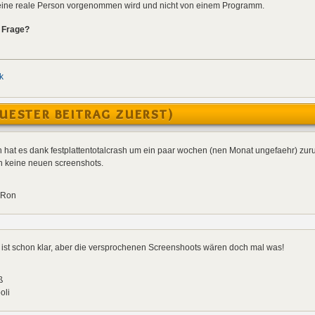
h eine reale Person vorgenommen wird und nicht von einem Programm.
r Frage?
k
UESTER BEITRAG ZUERST)
 hat es dank festplattentotalcrash um ein paar wochen (nen Monat ungefaehr) zur
h keine neuen screenshots.
 Ron
ist schon klar, aber die versprochenen Screenshoots wären doch mal was!
ß
oli