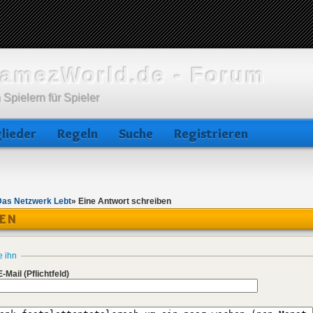
amezWorld.de - Forum
 Spielern für Spieler
lieder
Regeln
Suche
Registrieren
Das Netzwerk Lebt
»
Eine Antwort schreiben
BEN
e ihn
E-Mail
(Pflichtfeld)