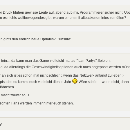
r Druck blühen gewisse Leute auf, aber glaub mir, Programmierer sicher nicht. U
n es nichts weltbewegendes gibt, warum einem mit altbackenen Infos zumüllen?
n gibts den endlich neue Updates? :unsure:
 fein.... da kann man das Game vielleicht mal auf "Lan-Partys" Spielen.
ei da allerdings die Geschwindigkeitsoptionen auch noch angepasst werden müs
 an sich ist es schon mal nicht schlecht, wenn das Netzwerk anfängt zu leben:)
ptsache es kommt noch vielleicht dieses Jahr
Wäre schön.... wenn nicht, dann 
Jährchen ....
 macht weiter so...!
 echten Fans werden immer hinter euch stehen.
u*