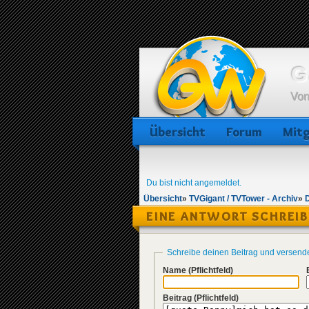
G
Von
Übersicht
Forum
Mitg
Du bist nicht angemeldet.
Übersicht
»
TVGigant / TVTower - Archiv
»
EINE ANTWORT SCHREI
Schreibe deinen Beitrag und versend
Name
(Pflichtfeld)
Beitrag
(Pflichtfeld)