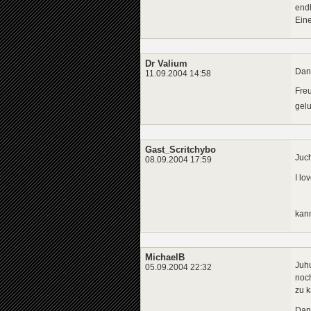
endl
Eine
Dr Valium
Dank
11.09.2004 14:58
Freu
gel
Gast_Scritchybo
Juch
08.09.2004 17:59
I lo
kan
MichaelB
Juhu
05.09.2004 22:32
noch
zu k
Dana