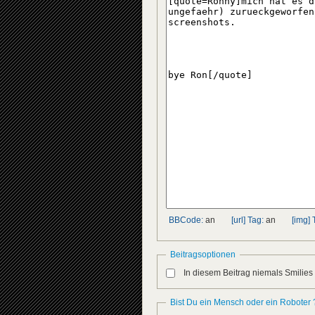
BBCode:
an
[url] Tag:
an
[img] 
Beitragsoptionen
In diesem Beitrag niemals Smilies
Bist Du ein Mensch oder ein Roboter 