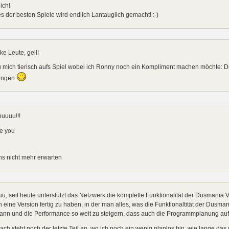
ich!
s der besten Spiele wird endlich Lantauglich gemacht! :-)
e Leute, geil!
 mich tierisch aufs Spiel wobei ich Ronny noch ein Kompliment machen möchte: Der 
ungen
uuuu!!!
ve you
ns nicht mehr erwarten
u, seit heute unterstützt das Netzwerk die komplette Funktionalität der Dusmania 
 eine Version fertig zu haben, in der man alles, was die Funktionaltität der Dusman
ann und die Performance so weit zu steigern, dass auch die Programmplanung auf n
ch steht noch der letzte Teil an, wo ich noch ein wenig planlos bin, wie lange da