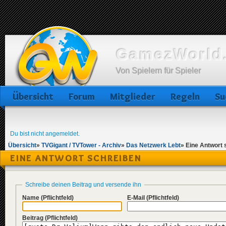
GamezWorld.
Von Spielern für Spieler
Übersicht
Forum
Mitglieder
Regeln
Su
Du bist nicht angemeldet.
Übersicht
»
TVGigant / TVTower - Archiv
»
Das Netzwerk Lebt
»
Eine Antwort 
EINE ANTWORT SCHREIBEN
Schreibe deinen Beitrag und versende ihn
Name
(Pflichtfeld)
E-Mail
(Pflichtfeld)
Beitrag
(Pflichtfeld)